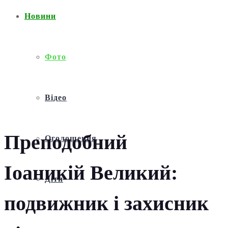
Новини
Фото
Відео
Преподобний
Оголошення
Іоаникій Великий:
Діти
подвижник і захисник