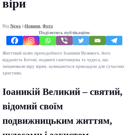
віри
Від
News
із
Новини
,
Фото
Поділитись публікацією
Життєвий шлях преподобного Іоаникія Великого, його
відданість Богові, подвиги самітництва та чудеса, що
зміцнювали віру вірян, залишаються прикладом для сучасних
християн.
Іоаникій Великий – святий,
відомий своїм
подвижницьким життям,
чудесами і захистом