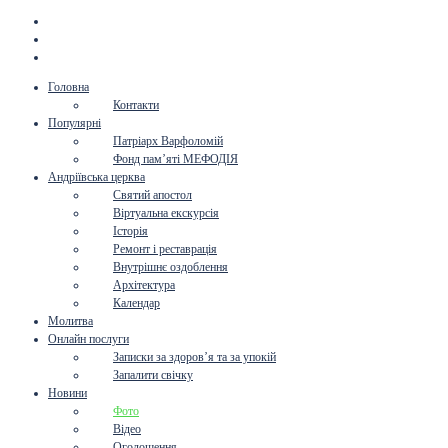
Головна
Контакти
Популярні
Патріарх Варфоломій
Фонд пам’яті МЕФОДІЯ
Андріївська церква
Святий апостол
Віртуальна екскурсія
Історія
Ремонт і реставрація
Внутрішнє оздоблення
Архітектура
Календар
Молитва
Онлайн послуги
Записки за здоров’я та за упокій
Запалити свічку
Новини
Фото
Відео
Оголошення