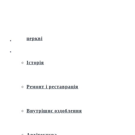
Віртуальна екскурсія по Андріївській
церкві
Історія
Ремонт і реставрація
Внутрішнє оздоблення
Архітектура