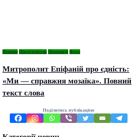
Новини
Предстоятель
Проповіді
Фото
Митрополит Епіфаній про єдність:
«Ми — справжня мозаїка». Повний
текст слова
Поділитись публікацією
Категорії новин