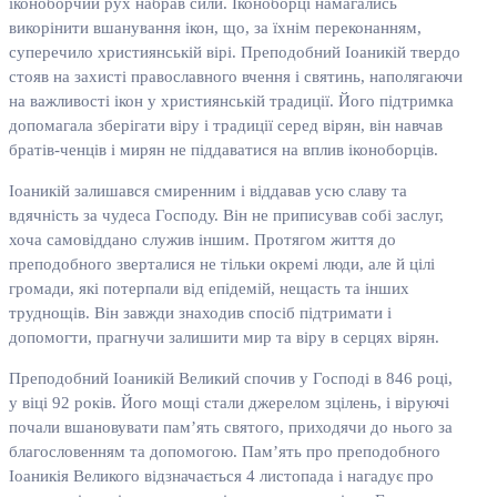
іконоборчий рух набрав сили. Іконоборці намагались
викорінити вшанування ікон, що, за їхнім переконанням,
суперечило християнській вірі. Преподобний Іоаникій твердо
стояв на захисті православного вчення і святинь, наполягаючи
на важливості ікон у християнській традиції. Його підтримка
допомагала зберігати віру і традиції серед вірян, він навчав
братів-ченців і мирян не піддаватися на вплив іконоборців.
Іоаникій залишався смиренним і віддавав усю славу та
вдячність за чудеса Господу. Він не приписував собі заслуг,
хоча самовіддано служив іншим. Протягом життя до
преподобного зверталися не тільки окремі люди, але й цілі
громади, які потерпали від епідемій, нещасть та інших
труднощів. Він завжди знаходив спосіб підтримати і
допомогти, прагнучи залишити мир та віру в серцях вірян.
Преподобний Іоаникій Великий спочив у Господі в 846 році,
у віці 92 років. Його мощі стали джерелом зцілень, і віруючі
почали вшановувати пам’ять святого, приходячи до нього за
благословенням та допомогою. Пам’ять про преподобного
Іоаникія Великого відзначається 4 листопада і нагадує про