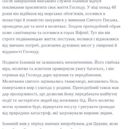
Після завершення військової служби Іоаникій відчув
покликання присвятити своє життя Господу. У віці понад 40
років він відійшов від мирських обов’язків, оселився в
монастирі й повністю занурився у вивчення Святого Письма,
проводячи дні та ночі в молитвах. Згодом преподобний обрав
шлях самітництва та оселився в горах Віфінії. Тут він вів
строге подвижницьке життя: постував, молився і відмовлявся
від звичних потреб, досягаючи духовних висот у смиренні й
відданості Господу.
Подвиги Іоаникія не залишились непоміченими. Його глибока
віра, молитви та аскетизм привернули увагу багатьох, і він
отримав від Господа дари зцілення та передбачення.
Молитвами святого зцілювались тяжкохворі, виганялись біси,
поверталися мир і злагода у родини. Преподобний також мав
дар прозорливості, що дозволяв йому передбачати майбутні
події та застерігати людей від можливих бід. Його молитва
могла зупиняти бурі, відвертати посуху і рятувати громади
від природних катастроф, які загрожували мирним людям.
Іоаникій жив у період значних випробувань для Церкви, коли