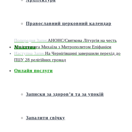
Православний церковний календар
Попередня Запис
АНОНС/Святкова Літургія на честь
Архістратига Михаїла з Митрополитом Епіфанієм
Молитва
Наступна Запис
На Чернігівщині завершили перехід до
ПЦУ 28 релігійних громад
Онлайн послуги
Записки за здоров’я та за упокій
Запалити свічку