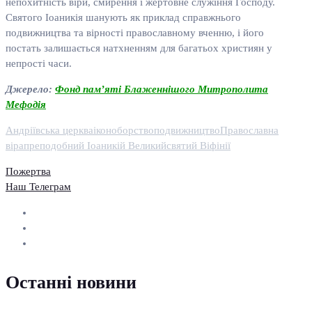
непохитність віри, смирення і жертовне служіння Господу.
Святого Іоаникія шанують як приклад справжнього
подвижництва та вірності православному вченню, і його
постать залишається натхненням для багатьох християн у
непрості часи.
Джерело:
Фонд пам’яті Блаженнішого Митрополита
Мефодія
Андріївська церква
іконоборство
подвижництво
Православна
віра
преподобний Іоаникій Великий
святий Віфінії
Пожертва
Наш Телеграм
Останні новини