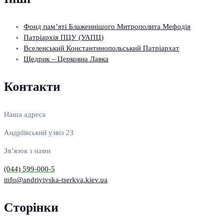
Фонд пам’яті Блаженнішого Митрополита Мефодія
Патріархія ПЦУ (УАПЦ)
Вселенський Константинопольський Патріархат
Щедрик – Церковна Лавка
Контакти
Наша адреса
Андріївський узвіз 23
Зв’язок з нами
(044) 599-000-5
info@andriyivska-tserkva.kiev.ua
Сторінки