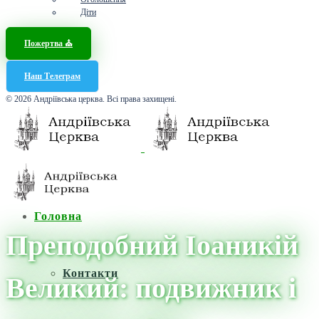
Діти
Пожертва ⛪️
Наш Телеграм
© 2026 Андріївська церква. Всі права захищені.
Головна
Преподобний Іоаникій
Контакти
Великий: подвижник і