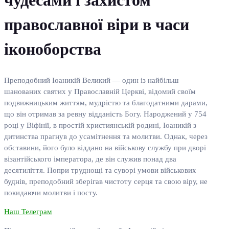
православної віри в часи
іконоборства
Преподобний Іоаникій Великий — один із найбільш
шанованих святих у Православній Церкві, відомий своїм
подвижницьким життям, мудрістю та благодатними дарами,
що він отримав за ревну відданість Богу. Народжений у 754
році у Віфінії, в простій християнській родині, Іоаникій з
дитинства прагнув до усамітнення та молитви. Однак, через
обставини, його було віддано на військову службу при дворі
візантійського імператора, де він служив понад два
десятиліття. Попри труднощі та суворі умови військових
буднів, преподобний зберігав чистоту серця та свою віру, не
покидаючи молитви і посту.
Наш Телеграм