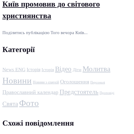
Київ промовив до світового
християнства
Поділитись публікацією Того вечора Київ...
Категорії
Молитва
Відео
News ENG
Історія
Історія
Діти
Новини
Оголошення
Новини з єпархій
Персоналі
Предстоятель
Православний календар
Проповіді
Фото
Свята
Схожі повідомлення