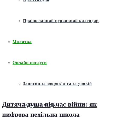
Православний церковний календар
Молитва
Онлайн послуги
Записки за здоров’я та за упокій
Дитяча душа під час війни: як
Запалити свічку
цифрова недільна школа