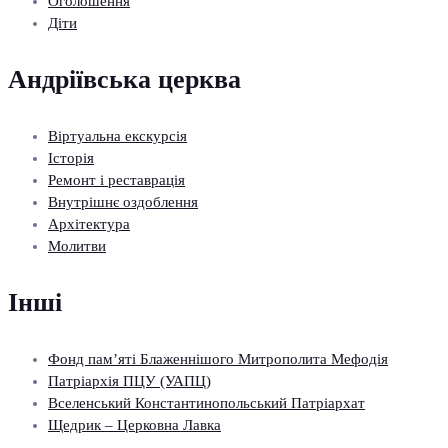
Оголошення
Діти
Андріївська церква
Віртуальна екскурсія
Історія
Ремонт і реставрація
Внутрішнє оздоблення
Архітектура
Молитви
Інші
Фонд пам’яті Блаженнішого Митрополита Мефодія
Патріархія ПЦУ (УАПЦ)
Вселенський Константинопольський Патріархат
Щедрик – Церковна Лавка