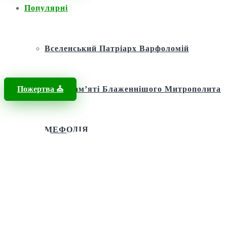
Популярні
Головна
/
Новини
/
святий апостол Іоан Богослов
Вселенський Патріарх Варфоломій
Пожертва ⛪️
Фонд пам’яті Блаженнішого Митрополита
МЕФОДІЯ
Андріївська церква
Святий апостол Андрій Первозванний