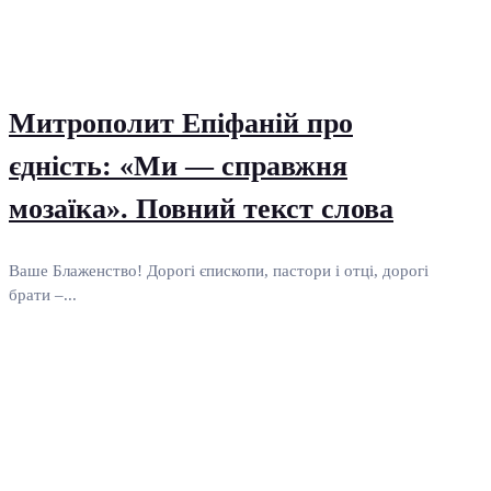
Митрополит Епіфаній про
єдність: «Ми — справжня
мозаїка». Повний текст слова
Ваше Блаженство! Дорогі єпископи, пастори і отці, дорогі
брати –...