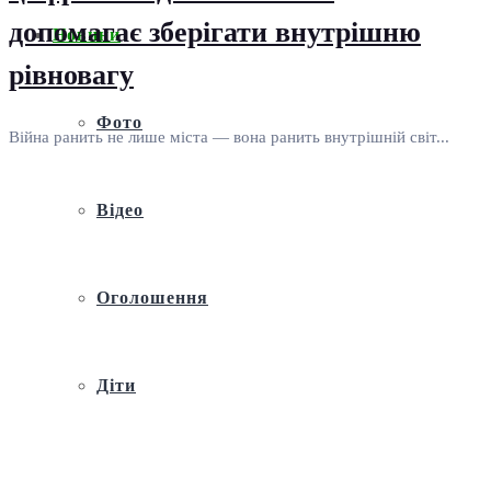
допомагає зберігати внутрішню
Новини
рівновагу
Фото
Війна ранить не лише міста — вона ранить внутрішній світ...
Відео
Оголошення
Діти