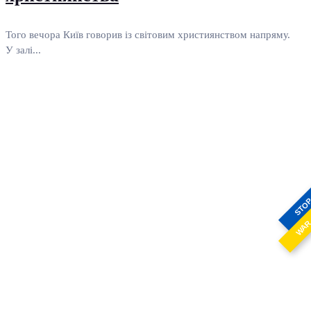
Того вечора Київ говорив із світовим християнством напряму.
У залі...
STO
WA