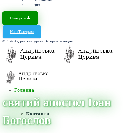
Діти
Пожертва ⛪️
Наш Телеграм
© 2026 Андріївська церква. Всі права захищені.
Головна
святий апостол Іоан
Контакти
Богослов