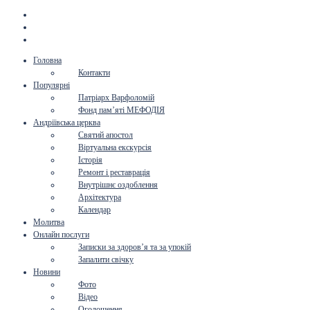
Головна
Контакти
Популярні
Патріарх Варфоломій
Фонд пам’яті МЕФОДІЯ
Андріївська церква
Святий апостол
Віртуальна екскурсія
Історія
Ремонт і реставрація
Внутрішнє оздоблення
Архітектура
Календар
Молитва
Онлайн послуги
Записки за здоров’я та за упокій
Запалити свічку
Новини
Фото
Відео
Оголошення