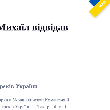
WAR
Михаїл відвідав
греків України
арха в Україні єпископ Команський
реків України – “Такі різні, такі