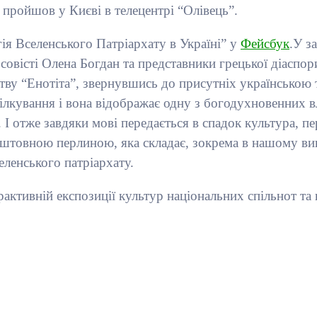
 пройшов у Києві в телецентрі “Олівець”.
гія Вселенського Патріархату в Україні” у
Фейсбук
.У з
 совісті Олена Богдан та представники грецької діасп
тву “Енотіта”, звернувшись до присутніх українською 
пілкування і вона відображає одну з богодухновенних в
 І отже завдяки мові передається в спадок культура, пе
оштовною перлиною, яка складає, зокрема в нашому випа
еленського патріархату.
рактивній експозиції культур національних спільнот та