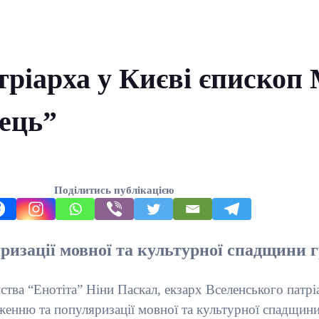
ріарха у Києві єпископ 
вець”
Поділитись публікацією
ризації мовної та культурної спадщини 
тва “Енотіта” Ніни Паскал, екзарх Вселенського патрі
енню та популяризації мовної та культурної спадщини г