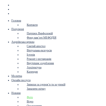
Головна
Контакти
Популярні
Патріарх Варфоломій
Фонд пам’яті МЕФОДІЯ
Андріївська церква
Святий апостол
Віртуальна екскурсія
Історія
Ремонт і реставрація
Внутрішнє оздоблення
Архітектура
Календар
Молитва
Онлайн послуги
Записки за здоров’я та за упокій
Запалити свічку
Новини
Фото
Відео
Оголошення