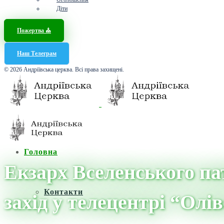
Діти
Пожертва ⛪️
Наш Телеграм
© 2026 Андріївська церква. Всі права захищені.
Головна
Екзарх Вселенського пат
Контакти
захід у телецентрі “Олі