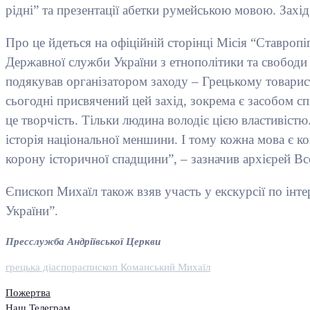
рідні” та презентації абетки румейською мовою. Захід
Про це йдеться на офіційній сторінці Місія “Ставропі
Державної служби України з етнополітики та свободи
подякував організатором заходу – Грецькому товарис
сьогодні присвячений цей захід, зокрема є засобом с
це творчість. Тільки людина володіє цією властивістю.
історія національної меншини. І тому кожна мова є к
корону історичної спадщини”, – зазначив архієрей Вс
Єпископ Михаїл також взяв участь у екскурсії по інте
України”.
Пресслужба Андріївської Церкви
грецька діаспора
єпископ Команський Михаїл
Пожертва
Наш Телеграм