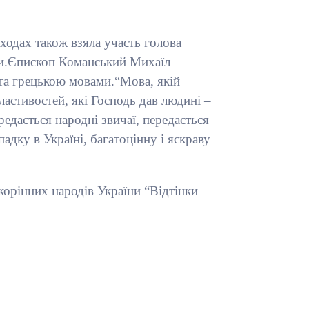
аходах також взяла участь голова
ори.Єпископ Команський Михаїл
та грецькою мовами.“Мова, якій
ластивостей, які Господь дав людині –
редається народні звичаї, передається
дку в Україні, багатоцінну і яскраву
 корінних народів України “Відтінки