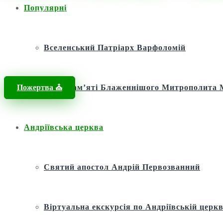
Популярні
Головна
/
Новини
/
Новини
/
Екзарх Вселенського патріарха у Києві
Вселенський Патріарх Варфоломій
Пожертва ⛪️
Фонд пам’яті Блаженнішого Митрополит
Андріївська церква
Святий апостол Андрій Первозванний
Віртуальна екскурсія по Андріївській церкв