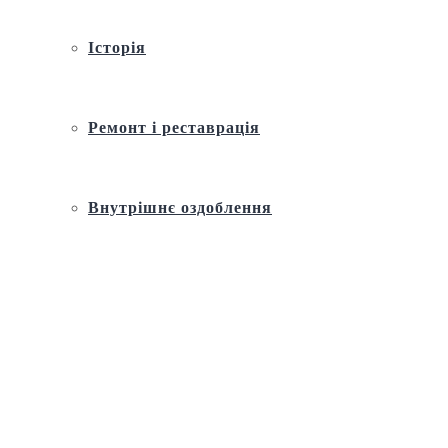
Історія
Ремонт і реставрація
Внутрішнє оздоблення
Архітектура
Православний церковний календар
Молитва