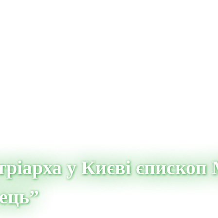
ріарха у Києві єпископ 
вець”