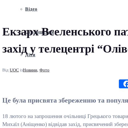
Відео
Екзарх Вселенського пат
Оголошення
захід у телецентрі “Олі
Діти
Від
UOC
із
Новини
,
Фото
Це була присвята збереженню та популя
18 лютого на запрошення очільниці Грецького товарис
Михаїл (Аніщенко) відвідав захід, присвячений збереж