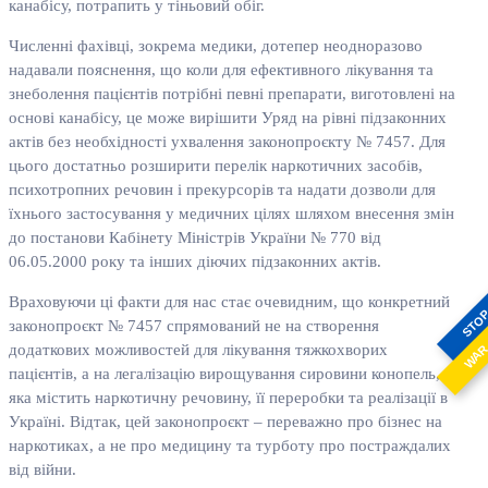
канабісу, потрапить у тіньовий обіг.
Численні фахівці, зокрема медики, дотепер неодноразово
надавали пояснення, що коли для ефективного лікування та
знеболення пацієнтів потрібні певні препарати, виготовлені на
основі канабісу, це може вирішити Уряд на рівні підзаконних
актів без необхідності ухвалення законопроєкту № 7457. Для
цього достатньо розширити перелік наркотичних засобів,
психотропних речовин і прекурсорів та надати дозволи для
їхнього застосування у медичних цілях шляхом внесення змін
до постанови Кабінету Міністрів України № 770 від
06.05.2000 року та інших діючих підзаконних актів.
Враховуючи ці факти для нас стає очевидним, що конкретний
STO
законопроєкт № 7457 спрямований не на створення
додаткових можливостей для лікування тяжкохворих
WA
пацієнтів, а на легалізацію вирощування сировини конопель,
яка містить наркотичну речовину, її переробки та реалізації в
Україні. Відтак, цей законопроєкт – переважно про бізнес на
наркотиках, а не про медицину та турботу про постраждалих
від війни.