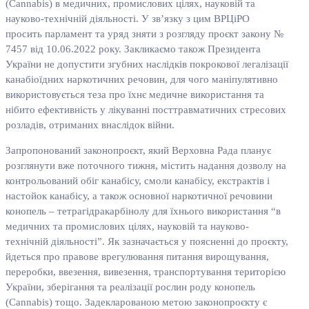
(Cannabis) в медичних, промислових цілях, науковій та
науково-технічній діяльності. У зв’язку з цим ВРЦіРО
просить парламент та уряд зняти з розгляду проєкт закону №
7457 від 10.06.2022 року. Закликаємо також Президента
України не допустити згубних наслідків покрокової легалізації
канабіоїдних наркотичних речовин, для чого маніпулятивно
використовується теза про їхнє медичне використання та
нібито ефективність у лікуванні посттравматичних стресових
розладів, отриманих внаслідок війни.
Запропонований законопроєкт, який Верховна Рада планує
розглянути вже поточного тижня, містить надання дозволу на
контрольований обіг канабісу, смоли канабісу, екстрактів і
настойок канабісу, а також основної наркотичної речовини
конопель – тетрагідракарбінолу для їхнього використання “в
медичних та промислових цілях, науковій та науково-
технічній діяльності”. Як зазначається у поясненні до проєкту,
йдеться про правове врегулювання питання вирощування,
переробки, ввезення, вивезення, транспортування територією
України, зберігання та реалізації рослин роду конопель
(Cannabis) тощо. Задекларованою метою законопроєкту є