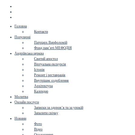
Головна
Контакти
Популярні
Патріарх Варфоломій
Фонд пам’яті МЕФОДІЯ
Андріївська церква
Святий апостол
Віртуальна екскурсія
Історія
Ремонт і реставрація
Внутрішнє оздоблення
Архітектура
Календар
Молитва
Онлайн послуги
Записки за здоров’я та за упокій
Запалити свічку
Новини
Фото
Відео
Оголошення