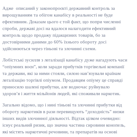
Адже описаний у законопроєкті державний контроль за
вирощуванням та обігом канабісу в реальності не буде
ефективним. Доказам цього є той факт, що попри численні
спроби, державі досі на вдалося налагодити ефективний
контроль щодо продажу підакцизних товарів, бо за
достовірними даними до 60% їхнього обороту досі
здійснюються через тіньові та злочинні схеми.
Лобістські зусилля з легалізації канабісу дуже нагадують часи
“опіумних воєн”, коли заради прибутків торгівельні компанії
та держави, які за ними стояли, силою нав’язували країнам
легалізацію торгівлі опіумом. Продавцям опіуму це справді
приносило шалені прибутки, але водночас руйнувало
здоров’я і життя мільйонів людей, які споживали наркотик.
Загально відомо, що і нині тіньові та злочинні прибутки від
обороту наркотиків в рази перевищують “доходність” низки
інших видів злочинної діяльності. Відтак цілком очевидно:
існує реальний ризик, що значна частина сировини конопель,
які містять наркотичні речовини, та препаратів на основі