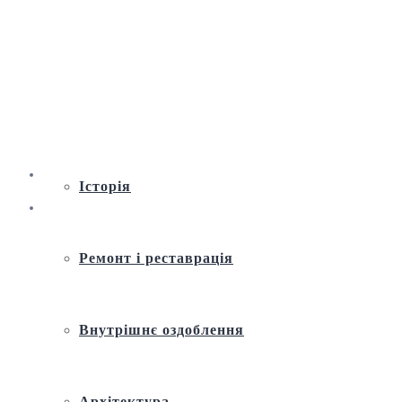
Віртуальна екскурсія по Андріївській
церкві
Історія
Ремонт і реставрація
Внутрішнє оздоблення
Архітектура