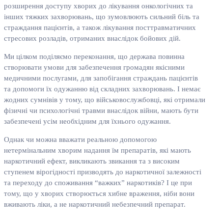
розширення доступу хворих до лікування онкологічних та
інших тяжких захворювань, що зумовлюють сильний біль та
страждання пацієнтів, а також лікування посттравматичних
стресових розладів, отриманих внаслідок бойових дій.
Ми цілком поділяємо переконання, що держава повинна
створювати умови для забезпечення громадян якісними
медичними послугами, для запобігання страждань пацієнтів
та допомоги їх одужанню від складних захворювань. І немає
жодних сумнівів у тому, що військовослужбовці, які отримали
фізичні чи психологічні травми внаслідок війни, мають бути
забезпечені усім необхідним для їхнього одужання.
Однак чи можна вважати реальною допомогою
нетермінальним хворим надання їм препаратів, які мають
наркотичний ефект, викликають звикання та з високим
ступенем вірогідності призводять до наркотичної залежності
та переходу до споживання “важких” наркотиків? І це при
тому, що у хворих створюється хибне враження, ніби вони
вживають ліки, а не наркотичний небезпечний препарат.