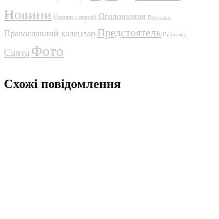
Новини
Оголошення
Новини з єпархій
Персоналі
Предстоятель
Православний календар
Проповіді
Фото
Свята
Схожі повідомлення