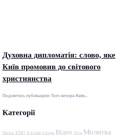
Духовна дипломатія: слово, яке
Київ промовив до світового
християнства
Поділитись публікацією Того вечора Київ...
Категорії
Молитва
Відео
News ENG
Історія
Історія
Діти