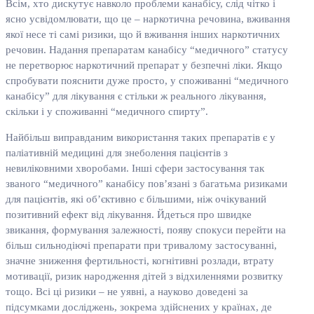
Всім, хто дискутує навколо проблеми канабісу, слід чітко і
ясно усвідомлювати, що це – наркотична речовина, вживання
якої несе ті самі ризики, що й вживання інших наркотичних
речовин. Надання препаратам канабісу “медичного” статусу
не перетворює наркотичний препарат у безпечні ліки. Якщо
спробувати пояснити дуже просто, у споживанні “медичного
канабісу” для лікування є стільки ж реального лікування,
скільки і у споживанні “медичного спирту”.
Найбільш виправданим використання таких препаратів є у
паліативній медицині для знеболення пацієнтів з
невиліковними хворобами. Інші сфери застосування так
званого “медичного” канабісу пов’язані з багатьма ризиками
для пацієнтів, які об’єктивно є більшими, ніж очікуваний
позитивний ефект від лікування. Йдеться про швидке
звикання, формування залежності, появу спокуси перейти на
більш сильнодіючі препарати при тривалому застосуванні,
значне зниження фертильності, когнітивні розлади, втрату
мотивації, ризик народження дітей з відхиленнями розвитку
тощо. Всі ці ризики – не уявні, а науково доведені за
підсумками досліджень, зокрема здійснених у країнах, де