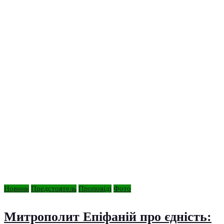
Новини
Предстоятель
Проповіді
Фото
Митрополит Епіфаній про єдність: