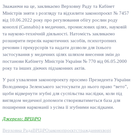
Зважаючи на це, закликаємо Верховну Раду та Кабінет
Міністрів зняти з розгляду та відхилити законопроєкт № 7457
від 10.06.2022 року про регулювання обігу рослин роду
коноплі (Cannabis) в медичних, промислових цілях, науковій
та науково-технічній діяльності. Натомість закликаємо
розширити перелік наркотичних засобів, психотропних
речовин і прекурсорів та надати дозволи для їхнього
застосування у медичних цілях шляхом внесення змін до
постанови Кабінету Міністрів України № 770 від 06.05.2000
року та інших діючих підзаконних актів.
У разі ухвалення законопроекту просимо Президента України
Володимира Зеленського застосувати до нього право “вето”,
щоби відвернути згубні для суспільства наслідки, коли під
виглядом медичної допомоги створюватиметься база для
поширення наркоманії з усіма її згубними наслідками.
Джерело: ВРЦіРО
Верховна Рада
ВРЦіРО
законопроєкт
страждання
хворі