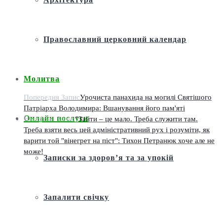
Православний церковний календар
Молитва
Попередня Запис
Урочиста панахида на могилі Святішого
Патріарха Володимира: Вшанування його пам'яті
Онлайн послуги
Наступна Запис
"Зайти – це мало. Треба служити там.
Треба взяти весь цей адміністративний рух і розуміти, як
варити той "вінегрет на піст": Тихон Петранюк хоче але не
може!
Записки за здоров’я та за упокій
Запалити свічку