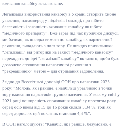
вживання канабісу легалізоване.
Легалізація використання канабісу в Україні створить хибне
уявлення, насамперед у підлітків і молоді, про нібито
безпечність і законність вживання канабісу як нібито
“медичного препарату”. Вже зараз під час публічної дискусії
ми бачимо, як швидко вимоги до канабісу, як наркотичної
речовини, випадають з поля зору. Як швидко прихильники
“легалізації” від риторики на захист “медичного канабісу”
переходять до ідеї “легалізації канабісу” як такого, щоби було
дозволене споживання наркотичної речовини з
“рекреаційною” метою – для отримання задоволення.
Згідно до Всесвітньої доповіді ООН про наркотики 2023
року: “Молодь, як і раніше, є найбільш уразливою з точки
зору вживання наркотиків групою населення. У всьому світі у
2021 році поширеність споживання канабісу протягом року
серед осіб віком від 15 до 16 років склала 5,34 %, тоді як
серед дорослих цей показник становив 4,3 %”.
В ООН наголошують: “Канабіс, як і раніше, безумовно, є