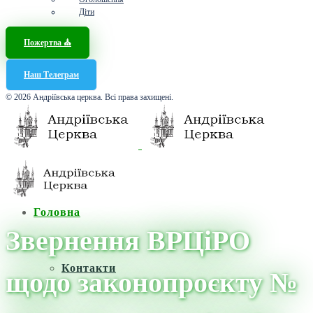
Діти
Пожертва ⛪️
Наш Телеграм
© 2026 Андріївська церква. Всі права захищені.
Головна
Звернення ВРЦіРО
Контакти
щодо законопроєкту №