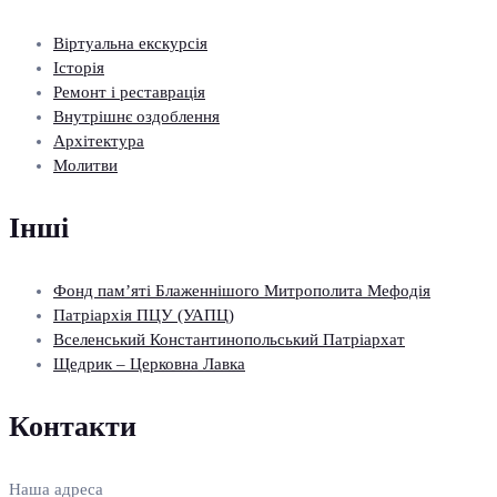
Віртуальна екскурсія
Історія
Ремонт і реставрація
Внутрішнє оздоблення
Архітектура
Молитви
Інші
Фонд пам’яті Блаженнішого Митрополита Мефодія
Патріархія ПЦУ (УАПЦ)
Вселенський Константинопольський Патріархат
Щедрик – Церковна Лавка
Контакти
Наша адреса