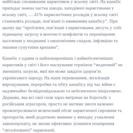
найбільш споживаним наркотиком у всьому світі. На канабіс
припадає значна частка шкоди, заподіяної наркотиками у
всьому світі, … 41% наркологічних розладів у всьому світі
становлять розлади, пов’язані із вживанням канабісу”. При
цьому що “проблеми, пов’язані з наркотиками, несуть у собі
підвищену загрозу в контексті конфліктів та переміщення
населення у поєднанні з економічним спадом, інфляцією та
іншими супутніми кризами”.
Канабіс є одним із найпоширеніших і найнебезпечніших
наркотиків у світі і його маскування терміном “медичний” не
зменшить загрози, якої він може завдати здоров’ю
українського народу. На наше переконання, легалізація
вирощування, переробки та обігу канабісу під час війни є
надзвичайно безвідповідальною та небезпечною ініціативою.
Держава, яка всі свої сили зараз витрачає на боротьбу з
російським агресором, просто не матиме змоги належно
проконтролювати величезний обсяг наркотичної сировини та
препаратів, який додатково виникне у випадку ухвалення
законопроєкту, не зможе ефективно зупинити поширення
“легалізованої” наркоманії.