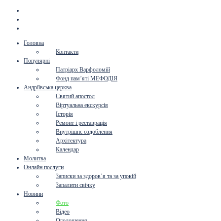
Головна
Контакти
Популярні
Патріарх Варфоломій
Фонд пам’яті МЕФОДІЯ
Андріївська церква
Святий апостол
Віртуальна екскурсія
Історія
Ремонт і реставрація
Внутрішнє оздоблення
Архітектура
Календар
Молитва
Онлайн послуги
Записки за здоров’я та за упокій
Запалити свічку
Новини
Фото
Відео
Оголошення