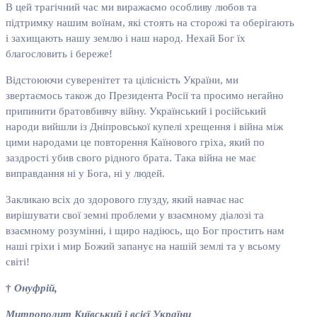
В цей трагічний час ми виражаємо особливу любов та
підтримку нашим воїнам, які стоять на сторожі та оберігають
і захищають нашу землю і наш народ. Нехай Бог їх
благословить і береже!
Відстоюючи суверенітет та цілісність України, ми
звертаємось також до Президента Росії та просимо негайно
припинити братовбивчу війну. Український і російський
народи вийшли із Дніпровської купелі хрещення і війна між
цими народами це повторення Каїнового гріха, який по
заздрості убив свого рідного брата. Така війна не має
виправдання ні у Бога, ні у людей.
Закликаю всіх до здорового глузду, який навчає нас
вирішувати свої земні проблеми у взаємному діалозі та
взаємному розумінні, і щиро надіюсь, що Бог простить нам
наші гріхи і мир Божий запанує на нашій землі та у всьому
світі!
†
Онуфрій,
Митрополит Київський і всієї України