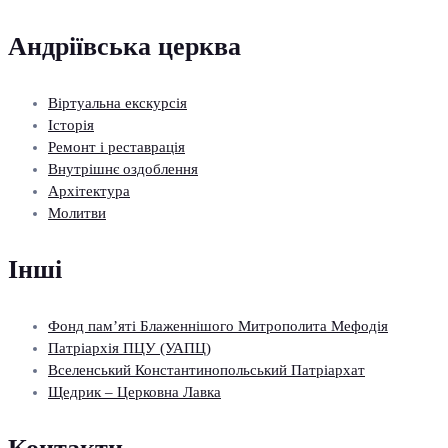
Андріївська церква
Віртуальна екскурсія
Історія
Ремонт і реставрація
Внутрішнє оздоблення
Архітектура
Молитви
Інші
Фонд пам’яті Блаженнішого Митрополита Мефодія
Патріархія ПЦУ (УАПЦ)
Вселенський Константинопольський Патріархат
Щедрик – Церковна Лавка