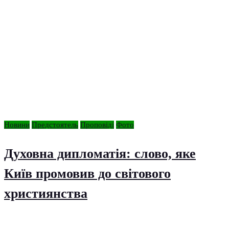
Новини
Предстоятель
Проповіді
Фото
Духовна дипломатія: слово, яке
Київ промовив до світового
християнства