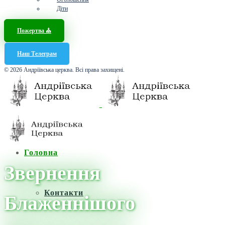
Діти
Пожертва ⛪️
Наш Телеграм
© 2026 Андріївська церква. Всі права захищені.
Головна
Звернення
Контакти
Блаженнішого