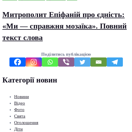
Митрополит Епіфаній про єдність:
«Ми — справжня мозаїка». Повний
текст слова
Поділитись публікацією
Категорії новин
Новини
Відео
Фото
Свята
Оголошення
Діти