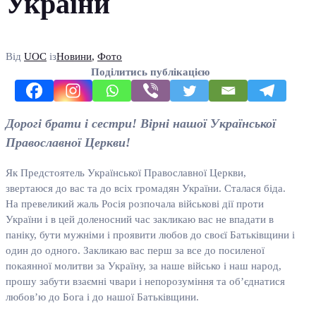
України
Від
UOC
із
Новини
,
Фото
Поділитись публікацією
Дорогі брати і сестри! Вірні нашої Української
Православної Церкви!
Як Предстоятель Української Православної Церкви,
звертаюся до вас та до всіх громадян України. Сталася біда.
На превеликий жаль Росія розпочала військові дії проти
України і в цей доленосний час закликаю вас не впадати в
паніку, бути мужніми і проявити любов до своєї Батьківщини і
один до одного. Закликаю вас перш за все до посиленої
покаянної молитви за Україну, за наше військо і наш народ,
прошу забути взаємні чвари і непорозуміння та об’єднатися
любов’ю до Бога і до нашої Батьківщини.