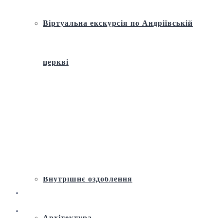
Віртуальна екскурсія по Андріївській
церкві
Історія
Ремонт і реставрація
Внутрішнє оздоблення
Архітектура