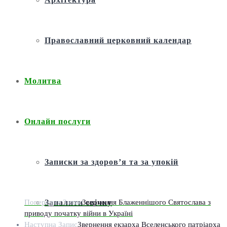
Православний церковний календар
Молитва
Онлайн послуги
Записки за здоров’я та за упокій
Попередня Запис
Звернення Блаженнішого Святослава з
Запалити свічку
приводу початку війни в Україні
Наступна Запис
Звернення екзарха Вселенського патріарха