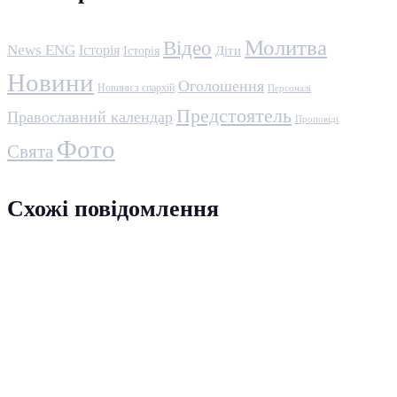
Молитва
Відео
News ENG
Історія
Історія
Діти
Новини
Оголошення
Новини з єпархій
Персоналі
Предстоятель
Православний календар
Проповіді
Фото
Свята
Схожі повідомлення