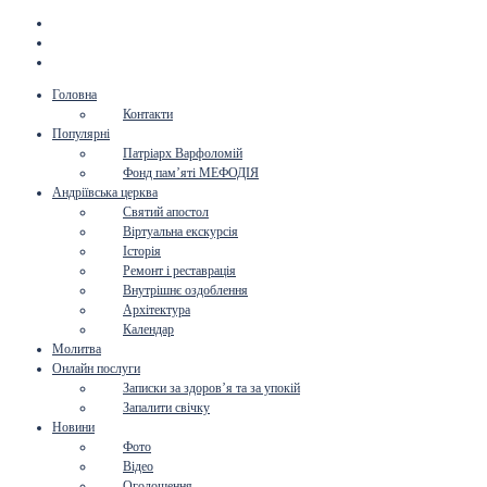
Головна
Контакти
Популярні
Патріарх Варфоломій
Фонд пам’яті МЕФОДІЯ
Андріївська церква
Святий апостол
Віртуальна екскурсія
Історія
Ремонт і реставрація
Внутрішнє оздоблення
Архітектура
Календар
Молитва
Онлайн послуги
Записки за здоров’я та за упокій
Запалити свічку
Новини
Фото
Відео
Оголошення