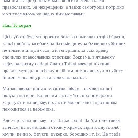
пам’ятати, що до них можна вносити імена тільки
православних. За нехрещених, а також самогубців потрібно
молитися вдома чи над їхніми могилами.
Наш Телеграм
Цієї суботи будемо просити Бога за померлих отців і братів,
за всіх воїнів, загиблих за Батьківщину, за безвинно убієнних
не тільки в минулі часи, а й теперішні, за всіх одвіку
спочилих православних християн. Зокрема, в луцькому
кафедральному соборі Святої Трійці ввечері п’ятниці
правитимуть ранню із заупокійним поминанням, а в суботу –
Божественна літургія та велика панахида.
Ми запалюємо під час молитви свічку – символ нашої
полум’яної віри. Корисним є в пам’ять про померлого
жертвувати на церкву, подавати милостиню з проханням
помолитися за небіжчика.
Але жертва на церкву – не тільки гроші. За благочестивим
звичаєм, на поминальні столи у храмах вірні кладуть хліб,
крупи, печиво, фрукти, цукерки, борошно і т. ін. Це треба