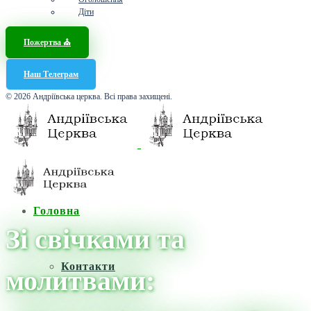
Діти
Пожертва ⛪️
Наш Телеграм
© 2026 Андріївська церква. Всі права захищені.
Головна
Зі свічками та
Контакти
молитвами: