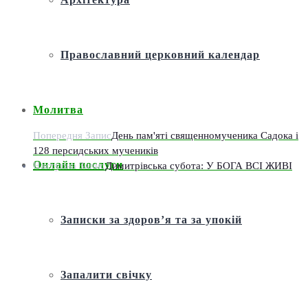
Православний церковний календар
Молитва
Попередня Запис
День пам'яті священномученика Садока і
128 персидських мучеників
Онлайн послуги
Наступна Запис
Димитрівська субота: У БОГА ВСІ ЖИВІ
Записки за здоров’я та за упокій
Запалити свічку