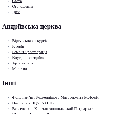
Свята
Оголошення
Діти
Андріївська церква
Віртуальна екскурсія
Історія
Ремонт і реставрація
Внутрішнє оздоблення
Архітектура
Молитви
Інші
Фонд пам’яті Блаженнішого Митрополита Мефодія
Патріархія ПЦУ (УАПЦ)
Вселенський Константинопольський Патріархат