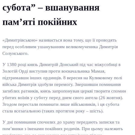
субота” – вшанування
пам’яті покійних
«Димитрівською» називається вона тому, що її проводять
перед особливим ушануванням великомученика Димитрія
Солунського.
У 1380 році князь Димитрій Донський під час міжусобиці в
Золотій Орді виступив проти воєначальника Мамая,
підтримавши інших ординців. 8 вересня на Куликовому полі
війська Димитрія здобули перемогу. Звершивши поминання
загиблих ратників, князь запропонував церкві творити спомин
убитих воїнів у суботу перед днем свого ангела (26 жовтня).
Згодом перестали поминати лише військовиків, і ця субота
стала всезагальною (таких протягом року – шість).
У дні поминання спочилих до храму передають записки та
пом’яники з іменами покійних родичів. При цьому належить