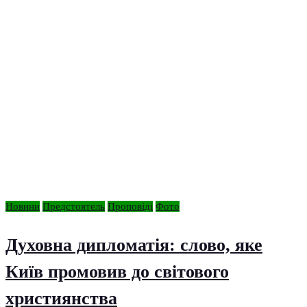
Новини
Предстоятель
Проповіді
Фото
Духовна дипломатія: слово, яке
Київ промовив до світового
християнства