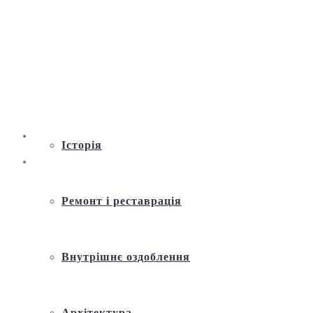
Віртуальна екскурсія по Андріївській
церкві
Історія
Ремонт і реставрація
Внутрішнє оздоблення
Архітектура