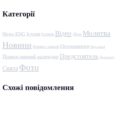
Категорії
Молитва
Відео
News ENG
Історія
Історія
Діти
Новини
Оголошення
Новини з єпархій
Персоналі
Предстоятель
Православний календар
Проповіді
Фото
Свята
Схожі повідомлення