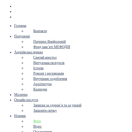
Головна
Контакти
Популярні
Патріарх Варфоломій
Фонд пам’яті МЕФОДІЯ
Андріївська церква
Святий апостол
Віртуальна екскурсія
Історія
Ремонт і реставрація
Внутрішнє оздоблення
Архітектура
Календар
Молитва
Онлайн послуги
Записки за здоров’я та за упокій
Запалити свічку
Новини
Фото
Відео
Оголошення