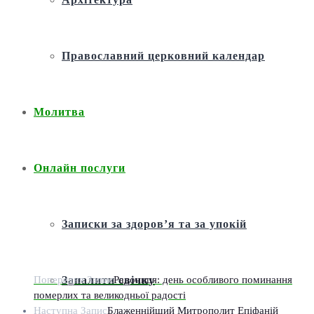
Православний церковний календар
Молитва
Онлайн послуги
Записки за здоров’я та за упокій
Попередня Запис
Радониця: день особливого поминання
Запалити свічку
померлих та великодньої радості
Наступна Запис
Блаженнійший Митрополит Епіфаній