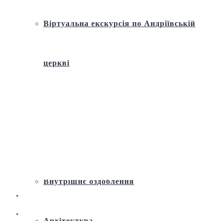
Віртуальна екскурсія по Андріївській
церкві
Історія
Ремонт і реставрація
Внутрішнє оздоблення
Архітектура