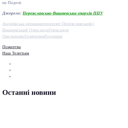
на Подолі.
Джерело:
Переяславсько-Вишневська єпархія ПЦУ
Андріївська церква
митрополит Переяславський і
Вишневський Олександр
Олександр
Омельченко
Освячення
Радониця
Пожертва
Наш Телеграм
Останні новини