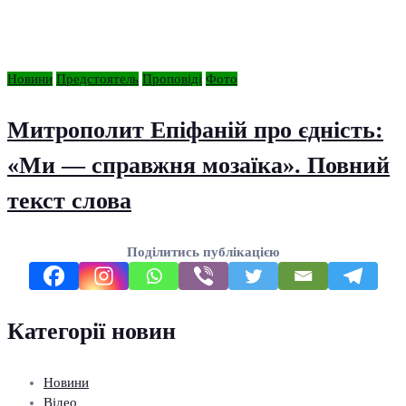
Новини
Предстоятель
Проповіді
Фото
Митрополит Епіфаній про єдність:
«Ми — справжня мозаїка». Повний
текст слова
Поділитись публікацією
Категорії новин
Новини
Відео