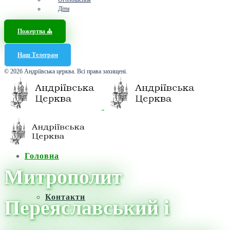
Діти
Пожертва ⛪️
Наш Телеграм
© 2026 Андріївська церква. Всі права захищені.
Головна
Митрополит
Контакти
Переяславський і