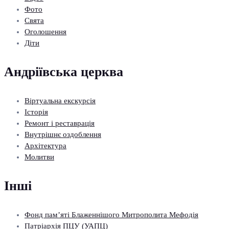
Фото
Свята
Оголошення
Діти
Андріївська церква
Віртуальна екскурсія
Історія
Ремонт і реставрація
Внутрішнє оздоблення
Архітектура
Молитви
Інші
Фонд пам’яті Блаженнішого Митрополита Мефодія
Патріархія ПЦУ (УАПЦ)