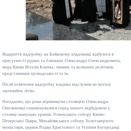
Відкриття надгробку на Байковому кладовищі відбулося в
присутності рідних та близьких Олександра Олександровича,
мера Києва Віталія Кличка, чинних та колишніх політиків,
представників громадськості та ін.
Після освячення надгробку владика відслужив на могилі
заупокійну літію.
Нагадаємо, що роки керівництва столицею Олександра
Омельченка ознаменувалися серед іншого відбудовою у
столиці значущих храмів: Успенського собору Києво-
Печерської Лаври, Михайлівського собору Золотоверхого
монастиря, церков Різдва Христового та Успіння Богородиці