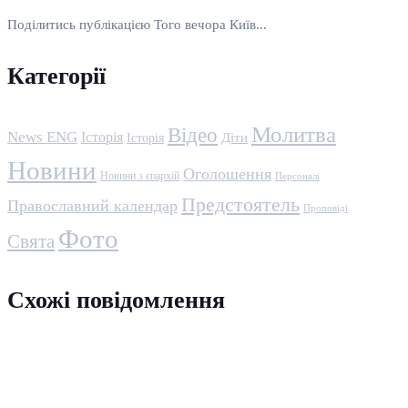
Поділитись публікацією Того вечора Київ...
Категорії
Молитва
Відео
News ENG
Історія
Історія
Діти
Новини
Оголошення
Новини з єпархій
Персоналі
Предстоятель
Православний календар
Проповіді
Фото
Свята
Схожі повідомлення