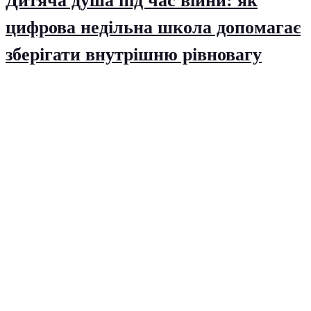
Дитяча душа під час війни: як
цифрова недільна школа допомагає
зберігати внутрішню рівновагу