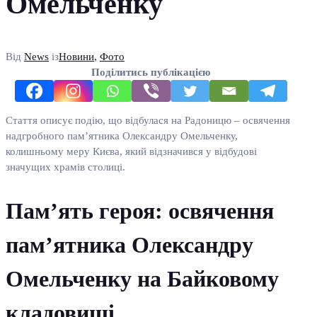
Омельченку
Від
News
із
Новини
,
Фото
Поділитись публікацією
Стаття описує подію, що відбулася на Радоницю – освячення
надгробного пам’ятника Олександру Омельченку,
колишньому меру Києва, який відзначився у відбудові
значущих храмів столиці.
Пам’ять героя: освячення
пам’ятника Олександру
Омельченку на Байковому
кладовищі