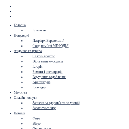
Головна
Контакти
Популярні
Патріарх Варфоломій
Фонд пам’яті МЕФОДІЯ
Андріївська церква
Святий апостол
Віртуальна екскурсія
Історія
Ремонт і реставрація
Внутрішнє оздоблення
Архітектура
Календар
Молитва
Онлайн послуги
Записки за здоров’я та за упокій
Запалити свічку
Новини
Фото
Відео
Оголошення