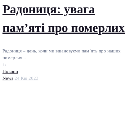
Радониця: увага
пам’яті про померлих
Радониця – день, коли ми вшановуємо пам’ять про наших
померлих...
із
Новини
News
24 Кві 2023