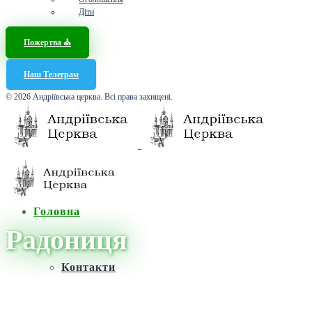
Діти
Пожертва ⛪️
Наш Телеграм
© 2026 Андріївська церква. Всі права захищені.
Головна
Радониця
Контакти
Головна
/
Новини
/
Радониця