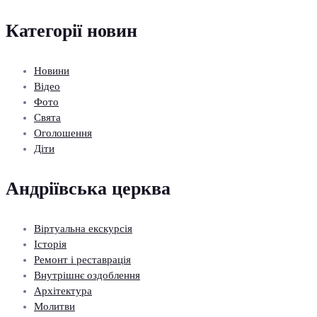
Категорії новин
Новини
Відео
Фото
Свята
Оголошення
Діти
Андріївська церква
Віртуальна екскурсія
Історія
Ремонт і реставрація
Внутрішнє оздоблення
Архітектура
Молитви