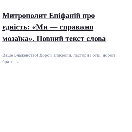
Митрополит Епіфаній про
єдність: «Ми — справжня
мозаїка». Повний текст слова
Ваше Блаженство! Дорогі єпископи, пастори і отці, дорогі
брати –...