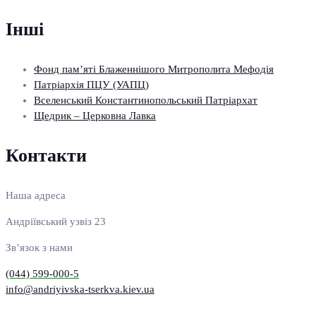
Інші
Фонд пам’яті Блаженнішого Митрополита Мефодія
Патріархія ПЦУ (УАПЦ)
Вселенський Константинопольський Патріархат
Щедрик – Церковна Лавка
Контакти
Наша адреса
Андріївський узвіз 23
Зв’язок з нами
(044) 599-000-5
info@andriyivska-tserkva.kiev.ua