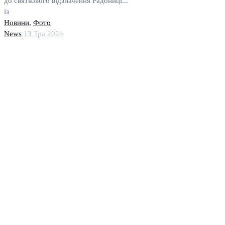
до святкового відзначення Радониці...
із
Новини
,
Фото
News
13 Тра 2024