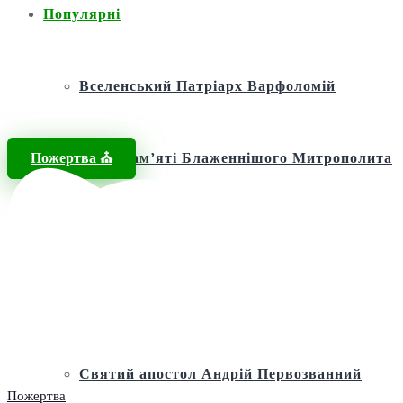
Популярні
Вселенський Патріарх Варфоломій
Пожертва ⛪️
Фонд пам’яті Блаженнішого Митрополита
МЕФОДІЯ
Андріївська церква
Святий апостол Андрій Первозванний
Пожертва