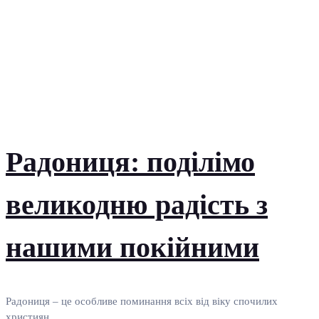
Радониця: поділімо
великодню радість з
нашими покійними
Радониця – це особливе поминання всіх від віку спочилих
християн,...