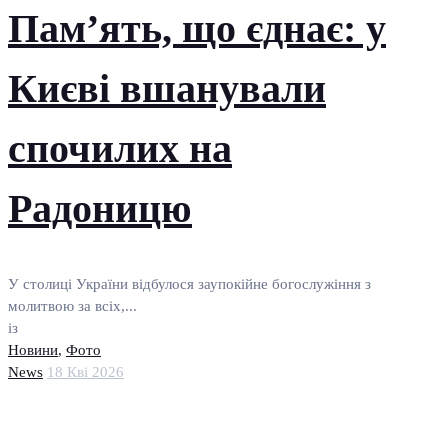
Пам’ять, що єднає: у
Києві вшанували
спочилих на
Радоницю
У столиці України відбулося заупокійне богослужіння з
молитвою за всіх,...
із
Новини
,
Фото
News
18 Кві 2026