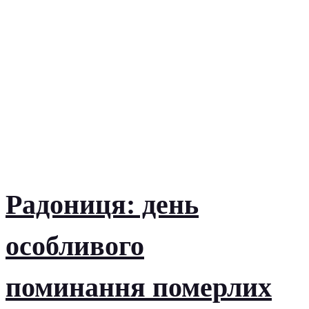
Радониця: день
особливого
поминання померлих