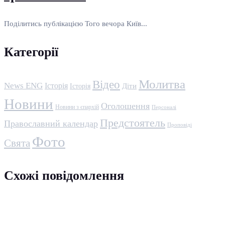
Поділитись публікацією Того вечора Київ...
Категорії
Молитва
Відео
News ENG
Історія
Історія
Діти
Новини
Оголошення
Новини з єпархій
Персоналі
Предстоятель
Православний календар
Проповіді
Фото
Свята
Схожі повідомлення