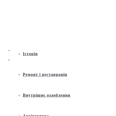
Віртуальна екскурсія по Андріївській
церкві
Історія
Ремонт і реставрація
Внутрішнє оздоблення
Архітектура