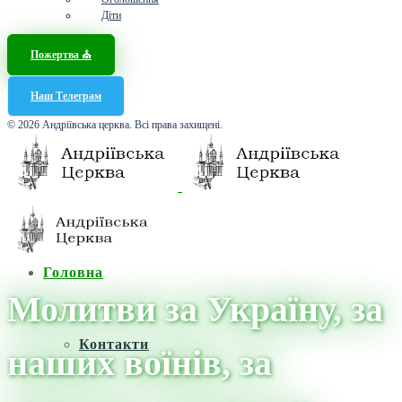
Діти
Пожертва ⛪️
Наш Телеграм
© 2026 Андріївська церква. Всі права захищені.
Головна
Молитви за Україну, за
Контакти
наших воїнів, за