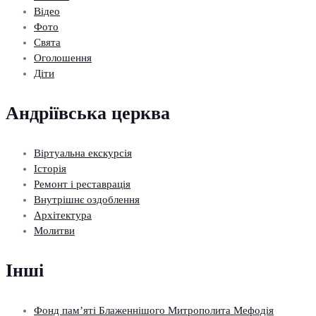
Відео
Фото
Свята
Оголошення
Діти
Андріївська церква
Віртуальна екскурсія
Історія
Ремонт і реставрація
Внутрішнє оздоблення
Архітектура
Молитви
Інші
Фонд пам’яті Блаженнішого Митрополита Мефодія