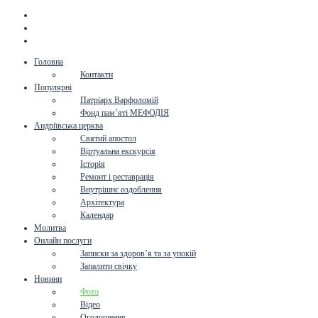
Головна
Контакти
Популярні
Патріарх Варфоломій
Фонд пам’яті МЕФОДІЯ
Андріївська церква
Святий апостол
Віртуальна екскурсія
Історія
Ремонт і реставрація
Внутрішнє оздоблення
Архітектура
Календар
Молитва
Онлайн послуги
Записки за здоров’я та за упокій
Запалити свічку
Новини
Фото
Відео
Оголошення