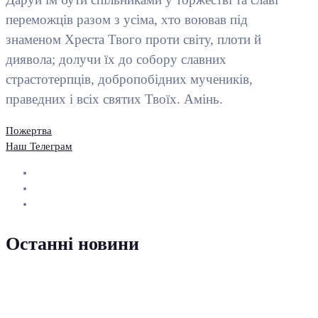
переможців разом з усіма, хто воював під
знаменом Хреста Твого проти світу, плоти й
диявола; долучи їх до собору славних
страстотерпців, добропобідних мучеників,
праведних і всіх святих Твоїх. Амінь.
Пожертва
Наш Телеграм
Останні новини