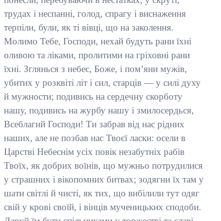
трудах і неспанні, голод, спрагу і виснаження
терпіли, були, як ті вівці, що на заколення.
Молимо Тебе, Господи, нехай будуть рани їхні
оливою та ліками, пролитими на гріховні рани
їхні. Зглянься з небес, Боже, і пом’яни мужів,
убитих у розквіті літ і сил, старців — у силі духу
й мужности; подивись на сердечну скорботу
нашу, подивись на журбу нашу і змилосердься,
Всеблагий Господи! Ти забрав від нас рідних
наших, але не позбав нас Твоєї ласки: осели в
Царстві Небеснім усіх повік незабутніх рабів
Твоїх, як добрих воїнів, що мужньо потрудилися
у страшних і вікопомних битвах; зодягни їх там у
шати світлі й чисті, як тих, що вибілили тут одяг
свій у крові своїй, і вінців мученицьких сподоби.
Даруй їм бути спільниками у торжестві та славі