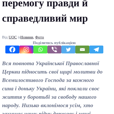
перемогу правди й
справедливий мир
Від
UOC
із
Новини
,
Фото
Поділитись публікацією
Вся повнота Української Православної
Церкви підносить свої щирі молитви до
Всемилостивого Господа за кожного
сина і доньку України, які поклали своє
життя у боротьбі за свободу нашого
народу. Низько вклонімося усім, хто
захищає нашу рідну державу і наші