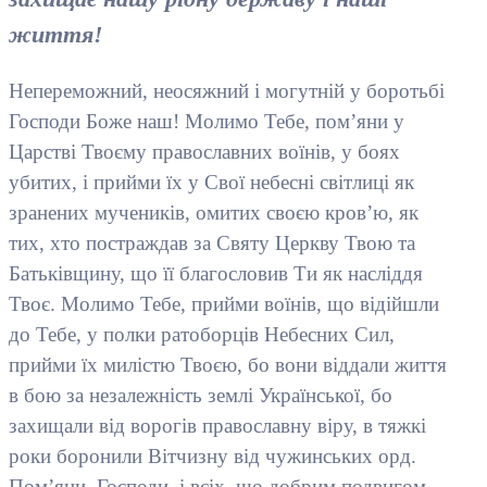
життя!
Непереможний, неосяжний і могутній у боротьбі
Господи Боже наш! Молимо Тебе, пом’яни у
Царстві Твоєму православних воїнів, у боях
убитих, і прийми їх у Свої небесні світлиці як
зранених мучеників, омитих своєю кров’ю, як
тих, хто постраждав за Святу Церкву Твою та
Батьківщину, що її благословив Ти як насліддя
Твоє. Молимо Тебе, прийми воїнів, що відійшли
до Тебе, у полки ратоборців Небесних Сил,
прийми їх милістю Твоєю, бо вони віддали життя
в бою за незалежність землі Української, бо
захищали від ворогів православну віру, в тяжкі
роки боронили Вітчизну від чужинських орд.
Пом’яни, Господи, і всіх, що добрим подвигом