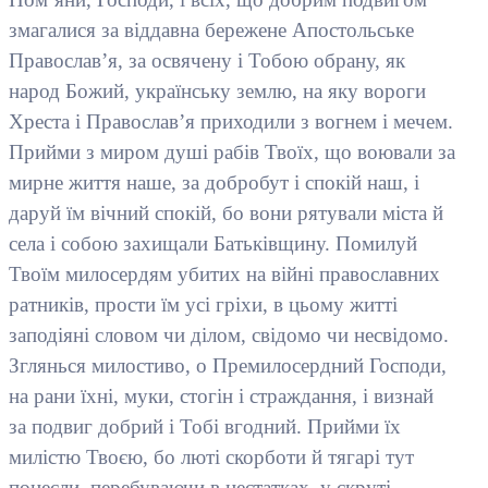
змагалися за віддавна бережене Апостольське
Православ’я, за освячену і Тобою обрану, як
народ Божий, українську землю, на яку вороги
Хреста і Православ’я приходили з вогнем і мечем.
Прийми з миром душі рабів Твоїх, що воювали за
мирне життя наше, за добробут і спокій наш, і
даруй їм вічний спокій, бо вони рятували міста й
села і собою захищали Батьківщину. Помилуй
Твоїм милосердям убитих на війні православних
ратників, прости їм усі гріхи, в цьому житті
заподіяні словом чи ділом, свідомо чи несвідомо.
Зглянься милостиво, о Премилосердний Господи,
на рани їхні, муки, стогін і страждання, і визнай
за подвиг добрий і Тобі вгодний. Прийми їх
милістю Твоєю, бо люті скорботи й тягарі тут
понесли, перебуваючи в нестатках, у скруті,