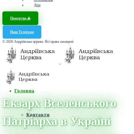
Діти
Пожертва ⛪️
Наш Телеграм
© 2026 Андріївська церква. Всі права захищені.
Головна
Екзарх Вселенського
Контакти
Патріарха в Україні