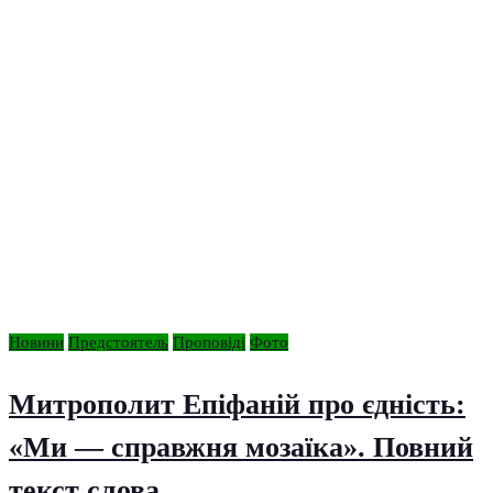
Новини
Предстоятель
Проповіді
Фото
Митрополит Епіфаній про єдність:
«Ми — справжня мозаїка». Повний
текст слова