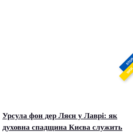
STO
WA
Урсула фон дер Ляєн у Лаврі: як
духовна спадщина Києва служить