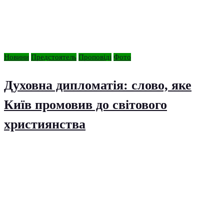
Новини
Предстоятель
Проповіді
Фото
Духовна дипломатія: слово, яке
Київ промовив до світового
християнства