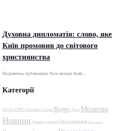
Духовна дипломатія: слово, яке
Київ промовив до світового
християнства
Поділитись публікацією Того вечора Київ...
Категорії
Молитва
Відео
News ENG
Історія
Історія
Діти
Новини
Оголошення
Новини з єпархій
Персоналі