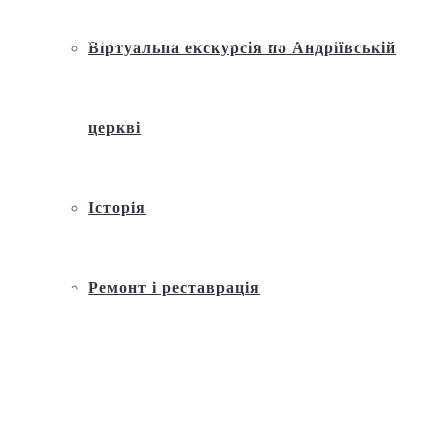
Україні єпископ Команський МИХАЇЛ (Аніщенко) звернувся до
українців із закликом гуртуватися, бо згуртований нарід
Віртуальна екскурсія по Андріївській
перемогти неможливо
церкві
Історія
Ремонт і реставрація
Внутрішнє оздоблення
Архітектура