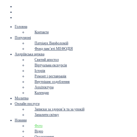
Головна
Контакти
Популярні
Патріарх Варфоломій
Фонд пам’яті МЕФОДІЯ
Андріївська церква
Святий апостол
Віртуальна екскурсія
Історія
Ремонт і реставрація
Внутрішнє оздоблення
Архітектура
Календар
Молитва
Онлайн послуги
Записки за здоров’я та за упокій
Запалити свічку
Новини
Фото
Відео
Оголошення