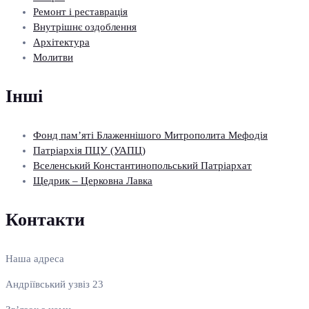
Ремонт і реставрація
Внутрішнє оздоблення
Архітектура
Молитви
Інші
Фонд пам’яті Блаженнішого Митрополита Мефодія
Патріархія ПЦУ (УАПЦ)
Вселенський Константинопольський Патріархат
Щедрик – Церковна Лавка
Контакти
Наша адреса
Андріївський узвіз 23