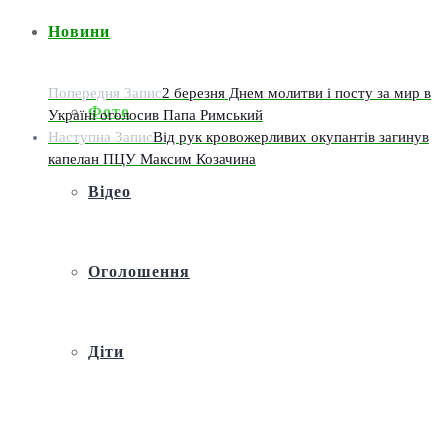
Новини
Попередня Запис
2 березня Днем молитви і посту за мир в
Фото
Україні оголосив Папа Римський
Наступна Запис
Від рук кровожерливих окупантів загинув
капелан ПЦУ Максим Козачина
Відео
Оголошення
Діти