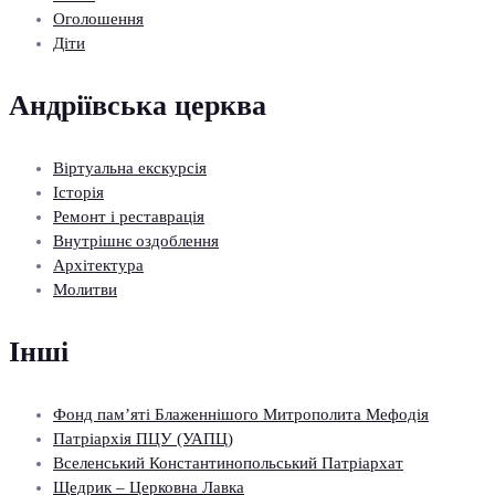
Оголошення
Діти
Андріївська церква
Віртуальна екскурсія
Історія
Ремонт і реставрація
Внутрішнє оздоблення
Архітектура
Молитви
Інші
Фонд пам’яті Блаженнішого Митрополита Мефодія
Патріархія ПЦУ (УАПЦ)
Вселенський Константинопольський Патріархат
Щедрик – Церковна Лавка