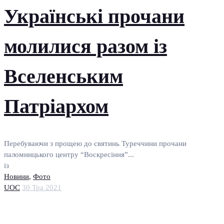
Українські прочани
молилися разом із
Вселенським
Патріархом
Перебуваючи з прощею до святинь Туреччини прочани
паломницького центру “Воскресіння”...
із
Новини
,
Фото
UOC
30 Тра 2021