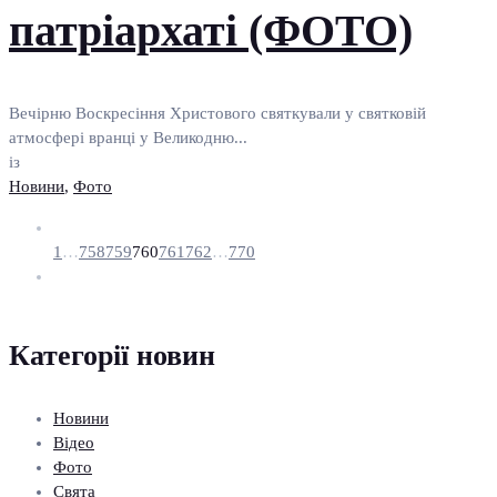
патріархаті (ФОТО)
Вечірню Воскресіння Христового святкували у святковій
атмосфері вранці у Великодню...
із
Новини
,
Фото
1
…
758
759
760
761
762
…
770
Категорії новин
Новини
Відео
Фото
Свята