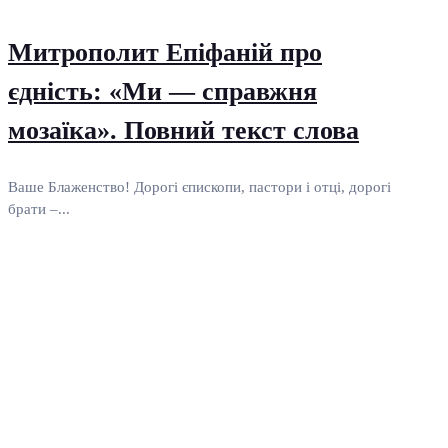
Митрополит Епіфаній про
єдність: «Ми — справжня
мозаїка». Повний текст слова
Ваше Блаженство! Дорогі єпископи, пастори і отці, дорогі
брати –...