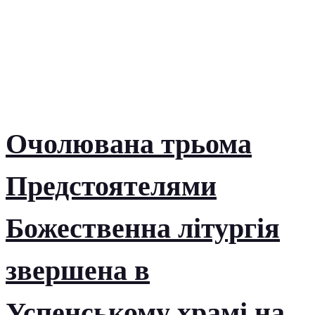
Очолювана трьома
Предстоятелями
Божественна літургія
звершена в
Успенському храмі на