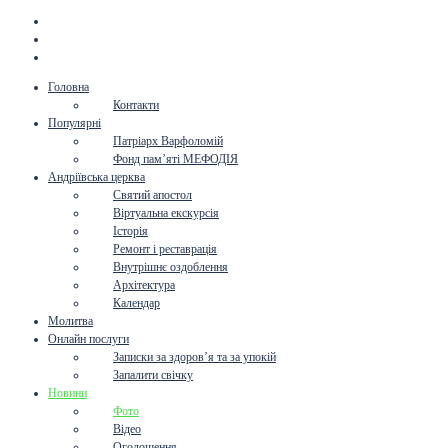
Головна
Контакти
Популярні
Патріарх Варфоломій
Фонд пам’яті МЕФОДІЯ
Андріївська церква
Святий апостол
Віртуальна екскурсія
Історія
Ремонт і реставрація
Внутрішнє оздоблення
Архітектура
Календар
Молитва
Онлайн послуги
Записки за здоров’я та за упокій
Запалити свічку
Новини
Фото
Відео
Оголошення