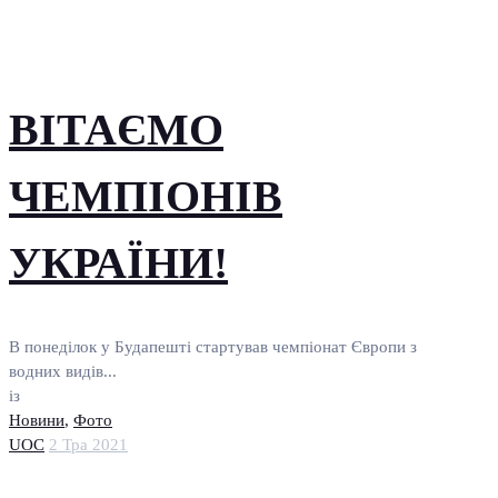
ВІТАЄМО
ЧЕМПІОНІВ
УКРАЇНИ!
В понеділок у Будапешті стартував чемпіонат Європи з
водних видів...
із
Новини
,
Фото
UOC
2 Тра 2021