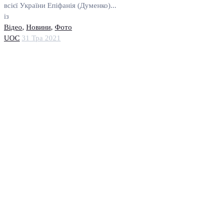
всієї України Епіфанія (Думенко)...
із
Відео
,
Новини
,
Фото
UOC
31 Тра 2021