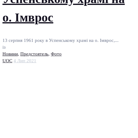
о. Імврос
13 серпня 1961 року в Успенському храмі на о. Імврос,...
із
Новини
,
Предстоятель
,
Фото
UOC
4 Лип 2021