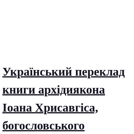
Український переклад
книги архідиякона
Іоана Хрисавгіса,
богословського