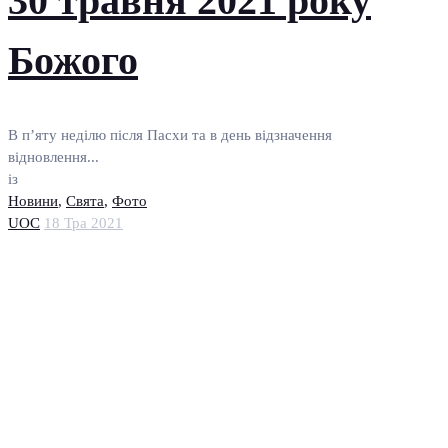
30 травня 2021 року
Божого
В п’яту неділю після Пасхи та в день відзначення
відновлення...
із
Новини
,
Свята
,
Фото
UOC
18 Тра 2021