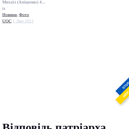
Михаїл (Аніщенко) 4...
із
Новини
,
Фото
UOC
1 Лип 2021
STO
WA
Відповідь патріарха