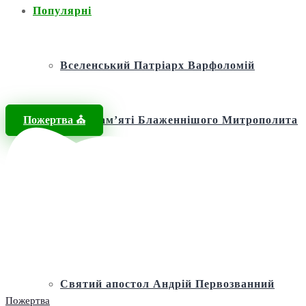
Популярні
Вселенський Патріарх Варфоломій
Пожертва ⛪️
Фонд пам’яті Блаженнішого Митрополита
МЕФОДІЯ
Андріївська церква
Святий апостол Андрій Первозванний
Пожертва