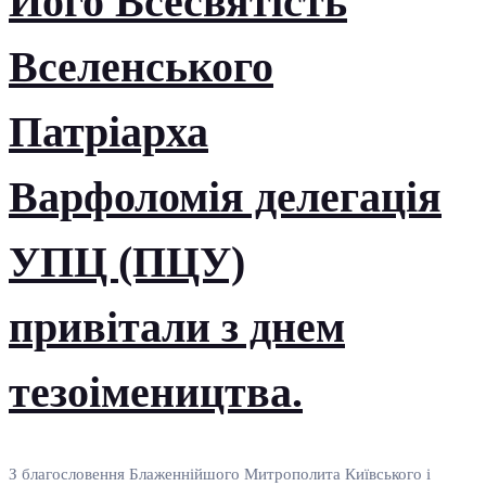
Його Всесвятість
Вселенського
Патріарха
Варфоломія делегація
УПЦ (ПЦУ)
привітали з днем
тезоімеництва.
З благословення Блаженнійшого Митрополита Київського і