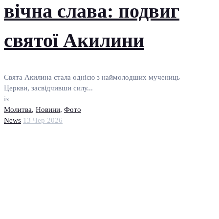
вічна слава: подвиг
святої Акилини
Свята Акилина стала однією з наймолодших мучениць
Церкви, засвідчивши силу...
із
Молитва
,
Новини
,
Фото
News
13 Чер 2026