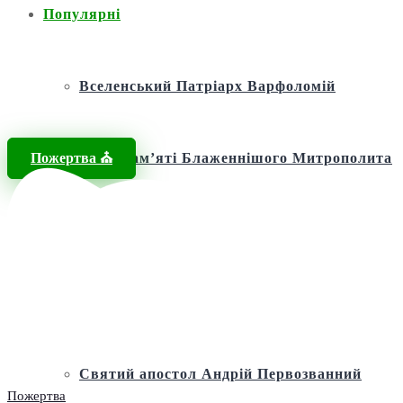
Популярні
Вселенський Патріарх Варфоломій
Пожертва ⛪️
Фонд пам’яті Блаженнішого Митрополита
МЕФОДІЯ
Андріївська церква
Святий апостол Андрій Первозванний
Пожертва