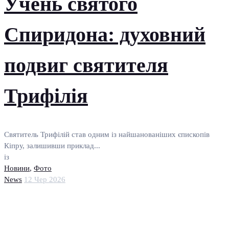
Учень святого
Спиридона: духовний
подвиг святителя
Трифілія
Святитель Трифілій став одним із найшанованіших єпископів
Кіпру, залишивши приклад...
із
Новини
,
Фото
News
12 Чер 2026