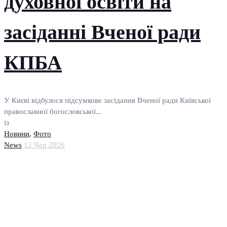
духовної освіти на
засіданні Вченої ради
КПБА
У Києві відбулося підсумкове засідання Вченої ради Київської
православної богословської...
із
Новини
,
Фото
News
12 Чер 2026