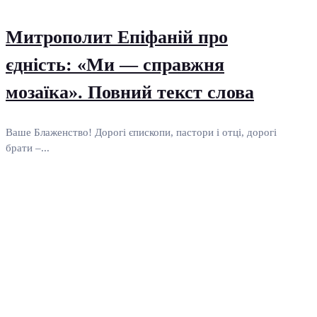
Митрополит Епіфаній про
єдність: «Ми — справжня
мозаїка». Повний текст слова
Ваше Блаженство! Дорогі єпископи, пастори і отці, дорогі
брати –...