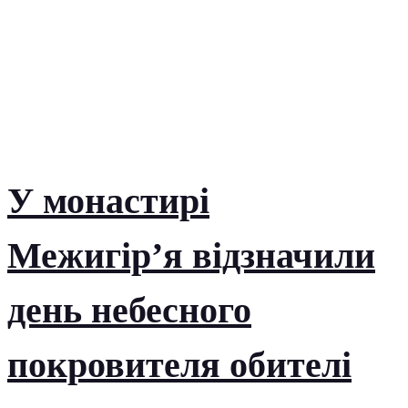
У монастирі
Межигір’я відзначили
день небесного
покровителя обителі