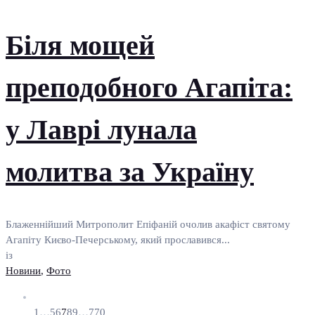
Біля мощей
преподобного Агапіта:
у Лаврі лунала
молитва за Україну
Блаженнійший Митрополит Епіфаній очолив акафіст святому
Агапіту Києво-Печерському, який прославився...
із
Новини
,
Фото
1
…
5
6
7
8
9
…
770