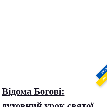
STO
WA
Відома Богові:
духовний урок святої