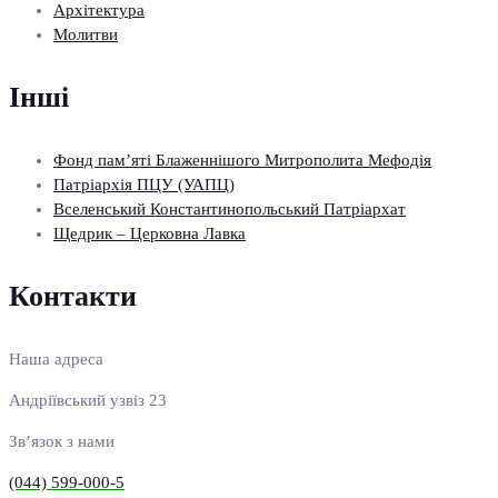
Архітектура
Молитви
Інші
Фонд пам’яті Блаженнішого Митрополита Мефодія
Патріархія ПЦУ (УАПЦ)
Вселенський Константинопольський Патріархат
Щедрик – Церковна Лавка
Контакти
Наша адреса
Андріївський узвіз 23
Зв’язок з нами
(044) 599-000-5