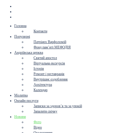
Головна
Контакти
Популярні
Патріарх Варфоломій
Фонд пам’яті МЕФОДІЯ
Андріївська церква
Святий апостол
Віртуальна екскурсія
Історія
Ремонт і реставрація
Внутрішнє оздоблення
Архітектура
Календар
Молитва
Онлайн послуги
Записки за здоров’я та за упокій
Запалити свічку
Новини
Фото
Відео
Оголошення