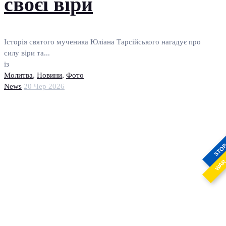
своєї віри
Історія святого мученика Юліана Тарсійського нагадує про
силу віри та...
із
Молитва
,
Новини
,
Фото
News
20 Чер 2026
STO
WA