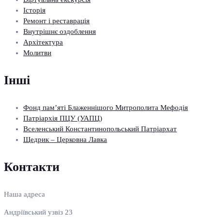
Історія
Ремонт і реставрація
Внутрішнє оздоблення
Архітектура
Молитви
Інші
Фонд пам’яті Блаженнішого Митрополита Мефодія
Патріархія ПЦУ (УАПЦ)
Вселенський Константинопольський Патріархат
Щедрик – Церковна Лавка
Контакти
Наша адреса
Андріївський узвіз 23