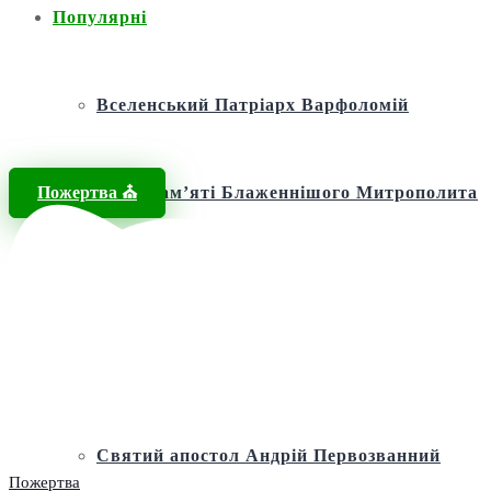
Популярні
Вселенський Патріарх Варфоломій
Пожертва ⛪️
Фонд пам’яті Блаженнішого Митрополита
МЕФОДІЯ
Андріївська церква
Святий апостол Андрій Первозванний
Пожертва