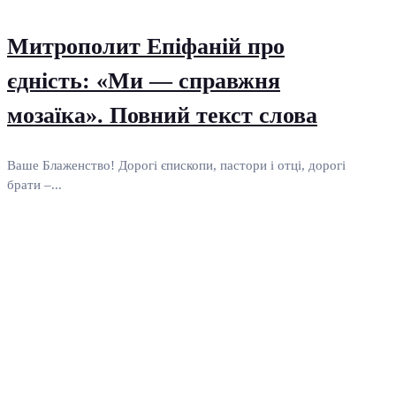
Митрополит Епіфаній про
єдність: «Ми — справжня
мозаїка». Повний текст слова
Ваше Блаженство! Дорогі єпископи, пастори і отці, дорогі
брати –...