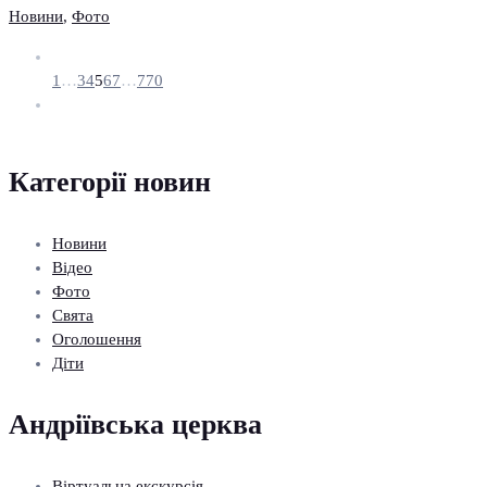
Новини
,
Фото
1
…
3
4
5
6
7
…
770
Категорії новин
Новини
Відео
Фото
Свята
Оголошення
Діти
Андріївська церква
Віртуальна екскурсія