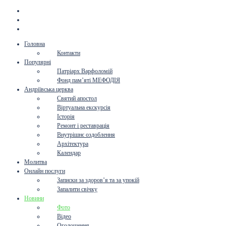
Головна
Контакти
Популярні
Патріарх Варфоломій
Фонд пам’яті МЕФОДІЯ
Андріївська церква
Святий апостол
Віртуальна екскурсія
Історія
Ремонт і реставрація
Внутрішнє оздоблення
Архітектура
Календар
Молитва
Онлайн послуги
Записки за здоров’я та за упокій
Запалити свічку
Новини
Фото
Відео
Оголошення