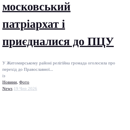
московський
патріархат і
приєдналися до ПЦУ
У Житомирському районі релігійна громада оголосила про
перехід до Православної...
із
Новини
,
Фото
News
19 Чер 2026