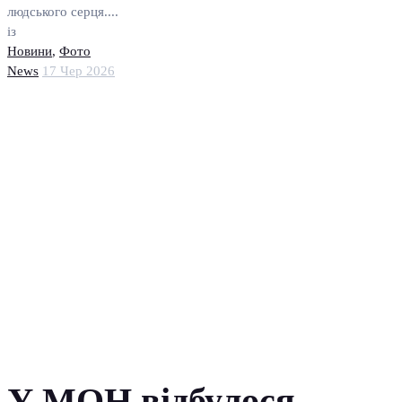
людського серця....
із
Новини
,
Фото
News
17 Чер 2026
У МОН відбулося