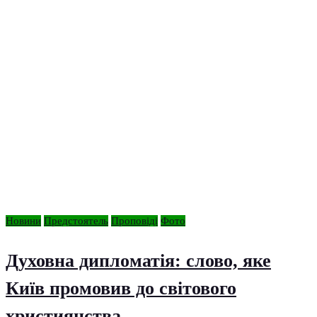
Новини
Предстоятель
Проповіді
Фото
Духовна дипломатія: слово, яке
Київ промовив до світового
християнства