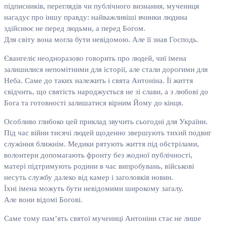
підписників, переглядів чи публічного визнання, мучениця
нагадує про іншу правду: найважливіші вчинки людина
здійснює не перед людьми, а перед Богом.
Для світу вона могла бути невідомою. Але її знав Господь.
Євангеліє неодноразово говорить про людей, чиї імена
залишилися непомітними для історії, але стали дорогими для
Неба. Саме до таких належить і свята Антоніна. Її життя
свідчить, що святість народжується не зі слави, а з любові до
Бога та готовності залишатися вірним Йому до кінця.
Особливо глибоко цей приклад звучить сьогодні для України.
Під час війни тисячі людей щоденно звершують тихий подвиг
служіння ближнім. Медики рятують життя під обстрілами,
волонтери допомагають фронту без жодної публічності,
матері підтримують родини в час випробувань, військові
несуть службу далеко від камер і заголовків новин.
Їхні імена можуть бути невідомими широкому загалу.
Але вони відомі Богові.
Саме тому пам’ять святої мучениці Антоніни стає не лише