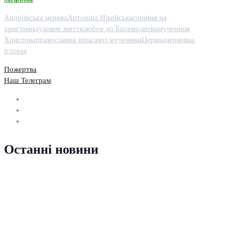
Андріївська церква
Антоніна Нікейська
гоніння на
християн
духовне життя
любов до Бога
молитва
мучениця
Христова
православна віра
святі мученики
Церква
церковна
історія
Пожертва
Наш Телеграм
Останні новини