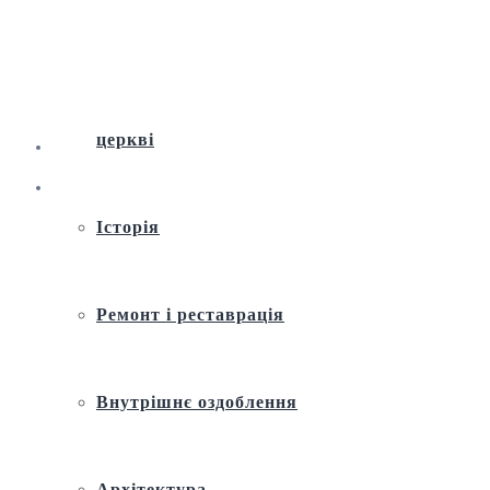
Віртуальна екскурсія по Андріївській
церкві
Історія
Ремонт і реставрація
Внутрішнє оздоблення
Архітектура