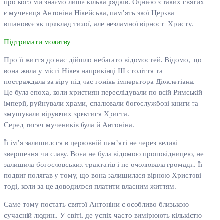
про кого ми знаємо лише кілька рядків. Однією з таких святих
є мучениця Антоніна Нікейська, пам’ять якої Церква
вшановує як приклад тихої, але незламної вірності Христу.
Підтримати молитву
Про її життя до нас дійшло небагато відомостей. Відомо, що
вона жила у місті Нікея наприкінці III століття та
постраждала за віру під час гонінь імператора Діоклетіана.
Це була епоха, коли християн переслідували по всій Римській
імперії, руйнували храми, спалювали богослужбові книги та
змушували віруючих зректися Христа.
Серед тисяч мучеників була й Антоніна.
Її ім’я залишилося в церковній пам’яті не через великі
звершення чи славу. Вона не була відомою проповідницею, не
залишила богословських трактатів і не очолювала громади. Її
подвиг полягав у тому, що вона залишилася вірною Христові
тоді, коли за це доводилося платити власним життям.
Саме тому постать святої Антоніни є особливо близькою
сучасній людині. У світі, де успіх часто вимірюють кількістю