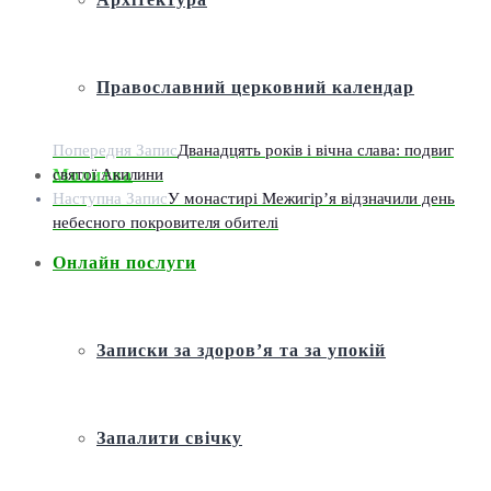
Православний церковний календар
Попередня Запис
Дванадцять років і вічна слава: подвиг
святої Акилини
Молитва
Наступна Запис
У монастирі Межигір’я відзначили день
небесного покровителя обителі
Онлайн послуги
Записки за здоров’я та за упокій
Запалити свічку