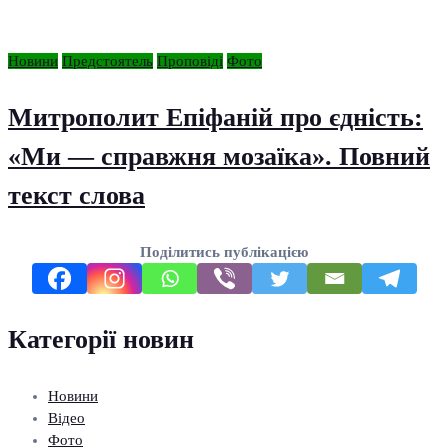
Новини
Предстоятель
Проповіді
Фото
Митрополит Епіфаній про єдність:
«Ми — справжня мозаїка». Повний
текст слова
Поділитись публікацією
Категорії новин
Новини
Відео
Фото