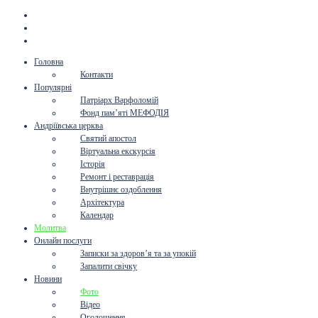
Головна
Контакти
Популярні
Патріарх Варфоломій
Фонд пам’яті МЕФОДІЯ
Андріївська церква
Святий апостол
Віртуальна екскурсія
Історія
Ремонт і реставрація
Внутрішнє оздоблення
Архітектура
Календар
Молитва
Онлайн послуги
Записки за здоров’я та за упокій
Запалити свічку
Новини
Фото
Відео
Оголошення