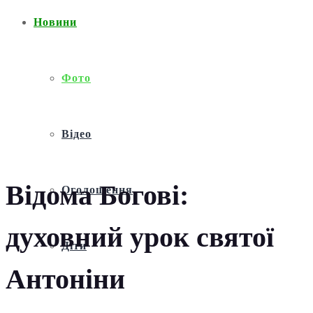
Новини
Фото
Відео
Відома Богові:
Оголошення
духовний урок святої
Діти
Антоніни