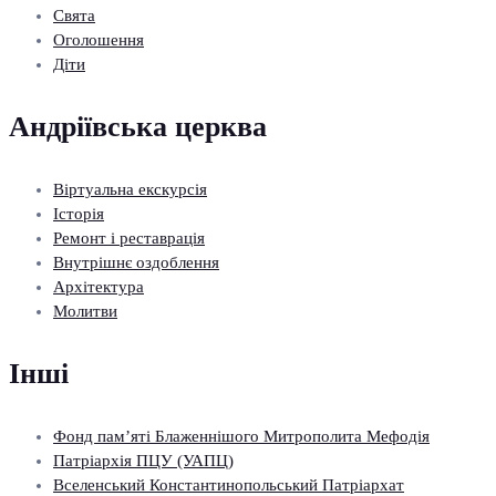
Свята
Оголошення
Діти
Андріївська церква
Віртуальна екскурсія
Історія
Ремонт і реставрація
Внутрішнє оздоблення
Архітектура
Молитви
Інші
Фонд пам’яті Блаженнішого Митрополита Мефодія
Патріархія ПЦУ (УАПЦ)
Вселенський Константинопольський Патріархат