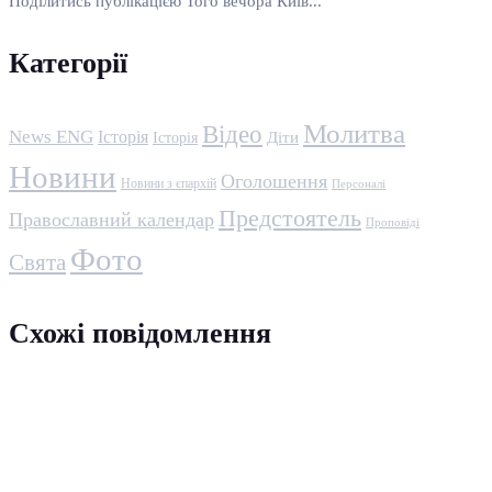
Поділитись публікацією Того вечора Київ...
Категорії
Молитва
Відео
News ENG
Історія
Історія
Діти
Новини
Оголошення
Новини з єпархій
Персоналі
Предстоятель
Православний календар
Проповіді
Фото
Свята
Схожі повідомлення