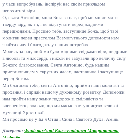
у часи випробувань, інспіруй нас своїм прикладом
непохитної віри.
О, свята Антоніно, моли Бога за нас, щоб ми могли мати
тверду віру, як ти, і не відступати перед жодними
перешкодами. Просимо тебе, заступнице Божа, щоб твої
молитви перед престолом Всемогутнього допомогли нам
знайти силу і благодать у наших потребах.
Молись за нас, щоб ми були міцними свідками віри, щедрими
в любові та милосерді, і ніколи не забували про величну силу
Божого благословення. Свята Антоніно, будь нашим
пристановищем у скрутних часах, наставнице і заступнице
перед Богом.
Ми благаємо тебе, свята Антоніно, прийми наші молитви та
прохання, і сприяй нашому духовному розвитку. Допоможи
нам пройти нашу земну подорож зі сміливістю та
впевненістю, знаючи, що ми маємо заступництво великої
мучениці Христової.
Ми просимо це у Ім’я Отця і Сина і Святого Духа. Амінь.
Джерело:
Фонд пам’яті Блаженнішого Митрополита
Мефодія