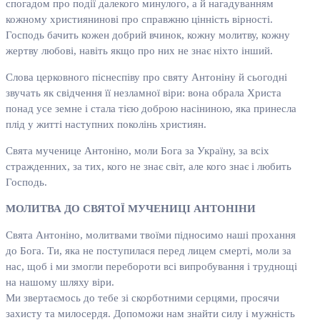
спогадом про події далекого минулого, а й нагадуванням
кожному християнинові про справжню цінність вірності.
Господь бачить кожен добрий вчинок, кожну молитву, кожну
жертву любові, навіть якщо про них не знає ніхто інший.
Слова церковного піснеспіву про святу Антоніну й сьогодні
звучать як свідчення її незламної віри: вона обрала Христа
понад усе земне і стала тією доброю насіниною, яка принесла
плід у житті наступних поколінь християн.
Свята мученице Антоніно, моли Бога за Україну, за всіх
стражденних, за тих, кого не знає світ, але кого знає і любить
Господь.
МОЛИТВА ДО СВЯТОЇ МУЧЕНИЦІ АНТОНІНИ
Свята Антоніно, молитвами твоїми підносимо наші прохання
до Бога. Ти, яка не поступилася перед лицем смерті, моли за
нас, щоб і ми змогли перебороти всі випробування і труднощі
на нашому шляху віри.
Ми звертаємось до тебе зі скорботними серцями, просячи
захисту та милосердя. Допоможи нам знайти силу і мужність