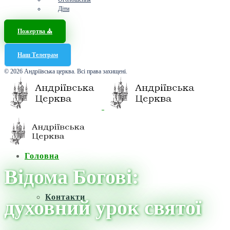
Діти
Пожертва ⛪️
Наш Телеграм
© 2026 Андріївська церква. Всі права захищені.
Головна
Відома Богові:
Контакти
духовний урок святої