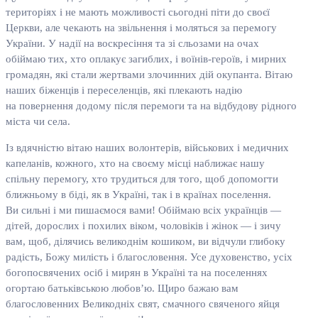
територіях і не мають можливості сьогодні піти до своєї
Церкви, але чекають на звільнення і моляться за перемогу
України. У надії на воскресіння та зі сльозами на очах
обіймаю тих, хто оплакує загиблих, і воїнів-героїв, і мирних
громадян, які стали жертвами злочинних дій окупанта. Вітаю
наших біженців і переселенців, які плекають надію
на повернення додому після перемоги та на відбудову рідного
міста чи села.
Із вдячністю вітаю наших волонтерів, військових і медичних
капеланів, кожного, хто на своєму місці наближає нашу
спільну перемогу, хто трудиться для того, щоб допомогти
ближньому в біді, як в Україні, так і в країнах поселення.
Ви сильні і ми пишаємося вами! Обіймаю всіх українців —
дітей, дорослих і похилих віком, чоловіків і жінок — і зичу
вам, щоб, ділячись великоднім кошиком, ви відчули глибоку
радість, Божу милість і благословення. Усе духовенство, усіх
богопосвячених осіб і мирян в Україні та на поселеннях
огортаю батьківською любов’ю. Щиро бажаю вам
благословенних Великодніх свят, смачного свяченого яйця