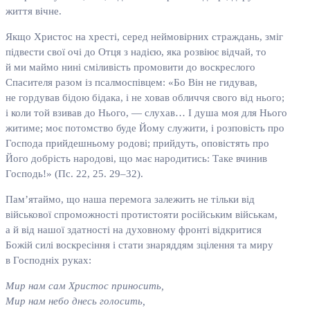
життя вічне.
Якщо Христос на хресті, серед неймовірних страждань, зміг
підвести свої очі до Отця з надією, яка розвіює відчай, то
й ми маймо нині сміливість промовити до воскреслого
Спасителя разом із псалмоспівцем: «Бо Він не гидував,
не гордував бідою бідака, і не ховав обличчя свого від нього;
і коли той взивав до Нього, — слухав… І душа моя для Нього
житиме; моє потомство буде Йому служити, і розповість про
Господа прийдешньому родові; прийдуть, оповістять про
Його добрість народові, що має народитись: Таке вчинив
Господь!» (Пс. 22, 25. 29–32).
Пам’ятаймо, що наша перемога залежить не тільки від
військової спроможності протистояти російським військам,
а й від нашої здатності на духовному фронті відкритися
Божій силі воскресіння і стати знаряддям зцілення та миру
в Господніх руках:
Мир нам сам Христос приносить,
Мир нам небо днесь голосить,