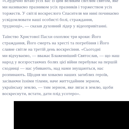
«Сердечно вітаю усіх вас із цим великим світлим святом, яке
ми називаємо празником усіх празників і торжеством усіх
торжеств. У світлі воскреслого Спасителя ми нині починаємо
усвідомлювати наші особисті болі, страждання,
труднощі», — сказав духовний лідер у відеопривітанні.
Таїнство Христової Пасхи охоплює три кроки: Його
страждання, Його смерть на хресті та погребіння і Його
славне світле на третій день воскресіння. «Сьогодні
ми відчуваємо, — вважає Блаженніший Святослав, — що наш
народ у всезростаючих болях цієї війни перебуває на першій
сходинці — нас убивають, над нами знущаються, нас
розпинають. Щодня ми ховаємо наших загиблих героїв,
засіваючи їхніми тілами, наче життєдайним зерном,
українську землю, — тим зерном, яке лягає в землю, щоби
воскреснути, встати, дати плід усотеро».