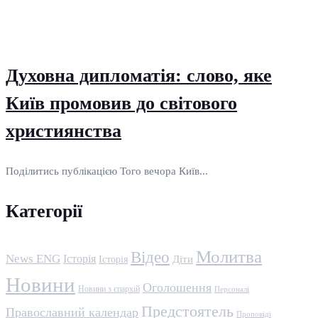
Духовна дипломатія: слово, яке
Київ промовив до світового
християнства
Поділитись публікацією Того вечора Київ...
Категорії
Молитва
Відео
News ENG
Історія
Історія
Діти
Новини
Оголошення
Новини з єпархій
Персоналі
Предстоятель
Православний календар
Проповіді