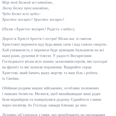
Мир той Божий всі вітаймо,
Ласку Божу прославляймо,
Чудо Боже всіх чудес:
Христос воскрес! Христос воскрес!
(Пісня «Христос воскрес! Радість з неба»).
Дорогі в Христі браття і сестри! Вітаю вас зі святом
Христової перемоги над будь-яким злом і над самою смертю.
Хай упевненість у перемозі буде цілющим бальзамом на всі
наші рани, душевні й тілесні. У радості Воскресіння
Господнього вітаю всіх наших захисників-героїв, які сьогодні
на фронті та які зазнали поранення. Відкрийте серце
Христові, який бачить вашу жертву та ваш біль і робить
їх Своїми.
Обіймаю родини наших військових, особливо полонених
і зниклих безвісти. Молюся, щоб якнайшвидше ваші рідні
були віднайдені та повернулися додому. Єднайтеся з ними
через молитву, бо Господь завжди близько до них.
Духовно об’єднуюся з тими, що перебувають на окупованих