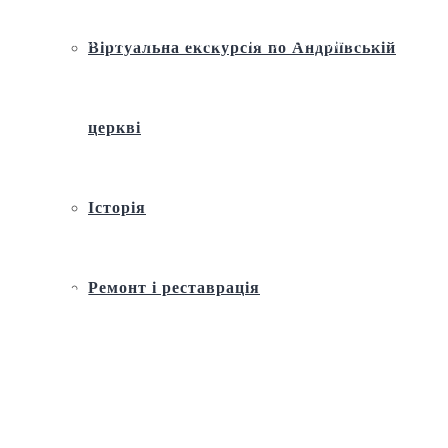
Святослава 2023 року «Нехай Пасхальна радість завітає нині
до всіх тих, хто плаче», — Глава УГКЦ у Великодньому
Віртуальна екскурсія по Андріївській
привітанні
церкві
Історія
Ремонт і реставрація
Внутрішнє оздоблення
Архітектура