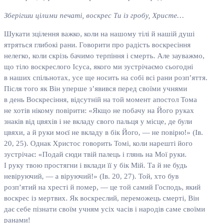
Зберігши цілими печаті, воскрес Ти із гробу, Христе…
Шукати зцілення важко, коли на нашому тілі й нашій душі
ятряться глибокі рани. Говорити про радість воскресіння
нелегко, коли скрізь бачимо терпіння і смерть. Але зауважмо,
що тіло воскреслого Ісуса, якого ми зустрічаємо сьогодні
в наших спільнотах, усе ще носить на собі всі рани розп’яття.
Після того як Він уперше з’явився перед своїми учнями
в день Воскресіння, відсутній на той момент апостол Тома
не хотів нікому повірити: «Якщо не побачу на Його руках
знаків від цвяхів і не вкладу свого пальця у місце, де були
цвяхи, а й руки моєї не вкладу в бік Його, — не повірю!» (Ів.
20, 25). Однак Христос говорить Томі, коли нарешті його
зустрічає: «Подай сюди твій палець і глянь на Мої руки.
І руку твою простягни і вклади її у бік Мій. Та й не будь
невіруючий, — а віруючий!» (Ів. 20, 27). Той, хто був
розп’ятий на хресті й помер, — це той самий Господь, який
воскрес із мертвих. Як воскреслий, переможець смерті, Він
дає себе пізнати своїм учням усіх часів і народів саме своїми
ранами!