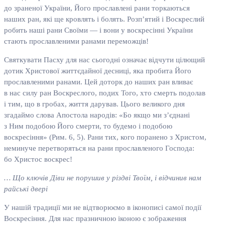
до зраненої України, Його прославлені рани торкаються
наших ран, які ще кровлять і болять. Розп’ятий і Воскреслий
робить наші рани Своїми — і вони у воскресінні України
стають прославленими ранами переможців!
Святкувати Пасху для нас сьогодні означає відчути цілющий
дотик Христової життєдайної десниці, яка пробита Його
прославленими ранами. Цей доторк до наших ран вливає
в нас силу ран Воскреслого, подих Того, хто смерть подолав
і тим, що в гробах, життя дарував. Цього великого дня
згадаймо слова Апостола народів: «Бо якщо ми з’єднані
з Ним подобою Його смерти, то будемо і подобою
воскресіння» (Рим. 6, 5). Рани тих, кого поранено з Христом,
неминуче перетворяться на рани прославленого Господа:
бо Христос воскрес!
… Що ключів Діви не порушив у різдві Твоїм, і відчинив нам
райські двері
У нашій традиції ми не відтворюємо в іконописі самої події
Воскресіння. Для нас празничною іконою є зображення