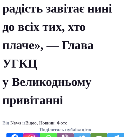
радість завітає нині
до всіх тих, хто
плаче», — Глава
УГКЦ
у Великодньому
привітанні
Від
News
із
Відео
,
Новини
,
Фото
Поділитись публікацією