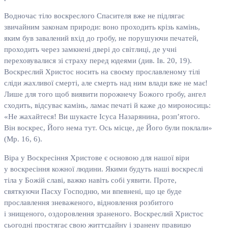
Водночас тіло воскреслого Спасителя вже не підлягає
звичайним законам природи: воно проходить крізь камінь,
яким був завалений вхід до гробу, не порушуючи печатей,
проходить через замкнені двері до світлиці, де учні
переховувалися зі страху перед юдеями (див. Ів. 20, 19).
Воскреслий Христос носить на своєму прославленому тілі
сліди жахливої смерті, але смерть над ним влади вже не має!
Лише для того щоб виявити порожнечу Божого гробу, ангел
сходить, відсуває камінь, ламає печаті й каже до мироносиць:
«Не жахайтеся! Ви шукаєте Ісуса Назарянина, розп’ятого.
Він воскрес, Його нема тут. Ось місце, де Його були поклали»
(Мр. 16, 6).
Віра у Воскресіння Христове є основою для нашої віри
у воскресіння кожної людини. Якими будуть наші воскреслі
тіла у Божій славі, важко навіть собі уявити. Проте,
святкуючи Пасху Господню, ми впевнені, що це буде
прославлення зневаженого, відновлення розбитого
і знищеного, оздоровлення зраненого. Воскреслий Христос
сьогодні простягає свою життєдайну і зранену правицю