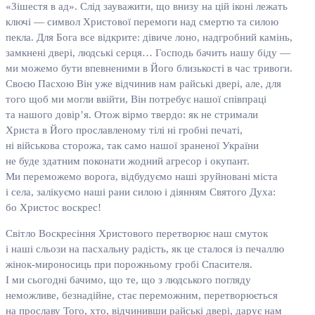
«Зішестя в ад». Слід зауважити, що внизу на цій іконі лежать
ключі — символ Христової перемоги над смертю та силою
пекла. Для Бога все відкрите: дівиче лоно, надгробний камінь,
замкнені двері, людські серця… Господь бачить нашу біду —
ми можемо бути впевненими в Його близькості в час тривоги.
Своєю Пасхою Він уже відчинив нам райські двері, але, для
того щоб ми могли ввійти, Він потребує нашої співпраці
та нашого довір’я. Отож вірмо твердо: як не стримали
Христа в Його прославленому тілі ні гробні печаті,
ні військова сторожа, так само нашої зраненої України
не буде здатним поконати жодний агресор і окупант.
Ми переможемо ворога, відбудуємо наші зруйновані міста
і села, залікуємо наші рани силою і діянням Святого Духа:
бо Христос воскрес!
Світло Воскресіння Христового перетворює наш смуток
і наші сльози на пасхальну радість, як це сталося із печаллю
жінок-мироносиць при порожньому гробі Спасителя.
І ми сьогодні бачимо, що те, що з людського погляду
неможливе, безнадійне, стає переможним, перетворюється
на прославу Того, хто, відчинивши райські двері, дарує нам