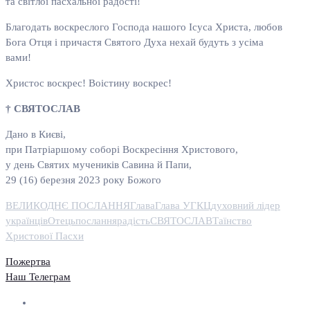
та світлої пасхальної радості!
Благодать воскреслого Господа нашого Ісуса Христа, любов
Бога Отця і причастя Святого Духа нехай будуть з усіма
вами!
Христос воскрес! Воістину воскрес!
† СВЯТОСЛАВ
Дано в Києві,
при Патріаршому соборі Воскресіння Христового,
у день Святих мучеників Савина й Папи,
29 (16) березня 2023 року Божого
ВЕЛИКОДНЄ ПОСЛАННЯ
Глава
Глава УГКЦ
духовний лідер
українців
Отець
послання
радість
СВЯТОСЛАВ
Таїнство
Христової Пасхи
Пожертва
Наш Телеграм