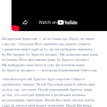
Воскресіння Христове — це не тільки про Нього, це також
і про нас. «Сьогодні Його перемога над гріхом і смертю
є джерелом нашої надії на те, що ми здобудемо перемогу,
бо Він переміг, бо Христос воскрес! Ми залікуємо наші рани,
бо бачимо Його прославлені рани, бо Христос воскрес!
Ми відбудуємо наші міста й села, які потоптав ворог,
бо Христос воскрес!» — наголосив Блаженніший Святослав.
«Нехай воскреслий Христос буде секретом стійкості
українського народу! Нехай Пасхальна радість завітає нині
до всіх тих, хто плаче. Нехай переможний Христос зайде
до тих, хто сьогодні перебуває в російських катівнях,
на окупованих територіях. Нехай Він своїм світлом завітає
туди, де ллється кров наших захисників. Нехай Він витре