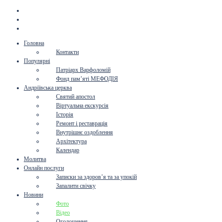
Головна
Контакти
Популярні
Патріарх Варфоломій
Фонд пам’яті МЕФОДІЯ
Андріївська церква
Святий апостол
Віртуальна екскурсія
Історія
Ремонт і реставрація
Внутрішнє оздоблення
Архітектура
Календар
Молитва
Онлайн послуги
Записки за здоров’я та за упокій
Запалити свічку
Новини
Фото
Відео
Оголошення