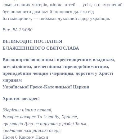
сльози наших матерів, жінок і дітей — усіх, хто змушений
був полишити домівку й опинився далеко від
Батьківщини», — побажав духовний лідер українців.
Вих. ВА 23/080
ВЕЛИКОДНЄ ПОСЛАННЯ
БЛАЖЕННІШОГО СВЯТОСЛАВА
Високопреосвященним і преосвященним владикам,
всесвітлішим, всечеснішим і преподобним отцям,
преподобним ченцям і черницям, дорогим у Христі
мирянам
Української Греко-Католицької Церкви
Христос воскрес!
Зберігши цілими печаті,
Воскрес воскрес Ти із гробу, Христе,
що ключів Діви не порушив у різдві Твоїм,
і відчинив нам райські двері.
Пісня 6 Канону Пасхи