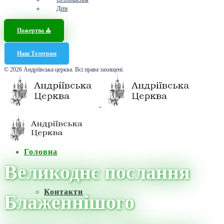
Діти
Пожертва ⛪️
Наш Телеграм
© 2026 Андріївська церква. Всі права захищені.
Головна
Великоднє послання
Контакти
Блаженнішого