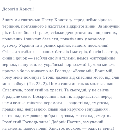
Дорогі в Христі!
Знову ми святкуємо Пасху Христову серед неймовірного
терпіння, пов’язаного з жахіттям відкритої війни. За минулий
рік стільки болю і травм, стільки депортованих і поранених,
полонених і зниклих безвісти, покалічених у кожному
куточку України та в різних країнах нашого поселення!
Стільки загиблих — наших батьків і матерів, братів і сестер,
синів і дочок — засíяли своїми тілами, немов життєдайним
зерном, нашу землю, українські чорноземи! Деколи ми вже
просто з болю взиваємо до Господа: «Боже мій, Боже мій,
чому мене покинув? Стоїш далеко від спасіння мого, від слів
мого зойку» (Пс. 22, 2). Цими словами також молився наш
Спаситель, розп’ятий на хресті. Та сьогодні, у це світле
й радісне свято Воскресіння і життя, відкривається перед
нами велике таїнство перемоги — радості над смутком,
правди над неправдою, слави над наругою і знущанням,
світла над темрявою, добра над злом, життя над смертю.
Розп’ятий Господь живе! Добрий Пастир, замучений
на смерть, царює повік! Христос воскрес — радість вічна!