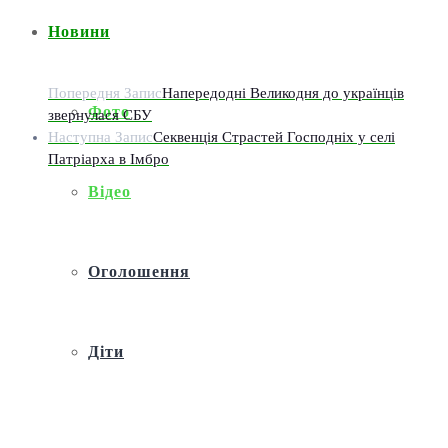
Новини
Попередня Запис
Напередодні Великодня до українців
Фото
звернулася СБУ
Наступна Запис
Секвенція Страстей Господніх у селі
Патріарха в Імбро
Відео
Оголошення
Діти