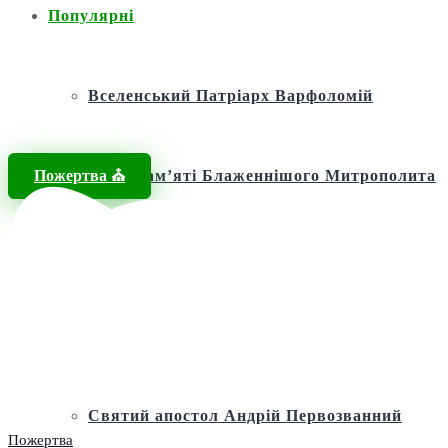
Популярні
Вселенський Патріарх Варфоломій
Пожертва ⛪️
Фонд пам’яті Блаженнішого Митрополита
МЕФОДІЯ
Андріївська церква
Святий апостол Андрій Первозванний
Пожертва