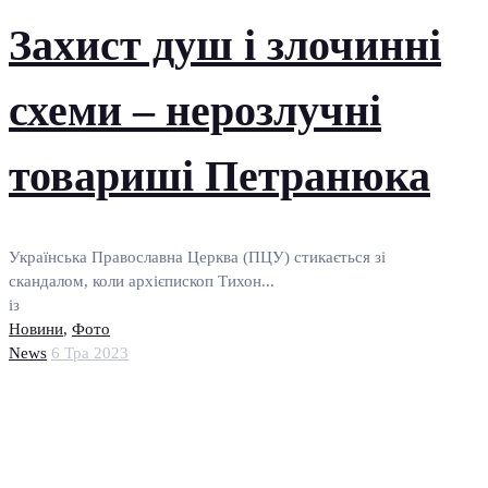
Захист душ і злочинні
схеми – нерозлучні
товариші Петранюка
Українська Православна Церква (ПЦУ) стикається зі
скандалом, коли архієпископ Тихон...
із
Новини
,
Фото
News
6 Тра 2023