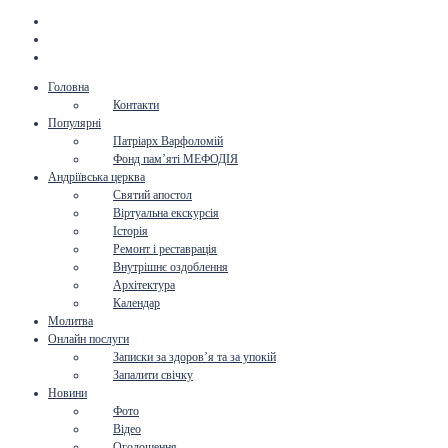
Головна
Контакти
Популярні
Патріарх Варфоломій
Фонд пам’яті МЕФОДІЯ
Андріївська церква
Святий апостол
Віртуальна екскурсія
Історія
Ремонт і реставрація
Внутрішнє оздоблення
Архітектура
Календар
Молитва
Онлайн послуги
Записки за здоров’я та за упокій
Запалити свічку
Новини
Фото
Відео
Оголошення