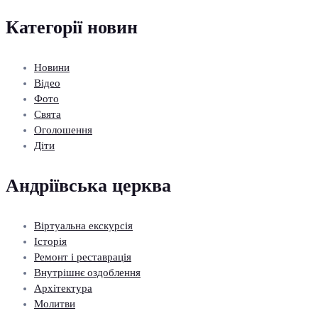
Категорії новин
Новини
Відео
Фото
Свята
Оголошення
Діти
Андріївська церква
Віртуальна екскурсія
Історія
Ремонт і реставрація
Внутрішнє оздоблення
Архітектура
Молитви