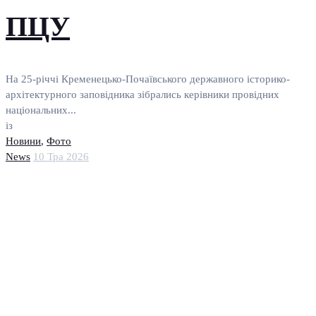
ПЦУ
На 25-річчі Кременецько-Почаївського державного історико-
архітектурного заповідника зібрались керівники провідних
національних...
із
Новини
,
Фото
News
10 Тра 2026