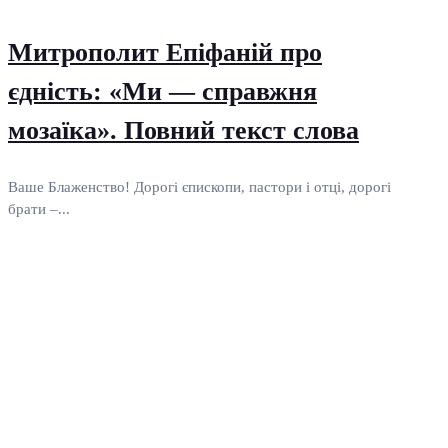
Митрополит Епіфаній про
єдність: «Ми — справжня
мозаїка». Повний текст слова
Ваше Блаженство! Дорогі єпископи, пастори і отці, дорогі
брати –...