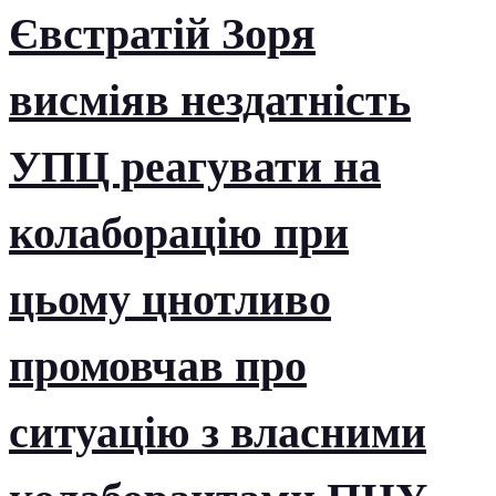
Євстратій Зоря
висміяв нездатність
УПЦ реагувати на
колаборацію при
цьому цнотливо
промовчав про
ситуацію з власними