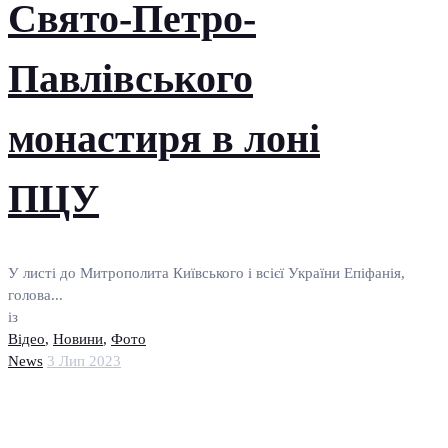
Свято-Петро-
Павлівського
монастиря в лоні
ПЦУ
У листі до Митрополита Київського і всієї України Епіфанія,
голова...
із
Відео
,
Новини
,
Фото
News
3 Лип 2023