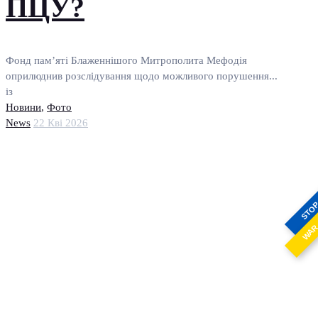
ПЦУ?
Фонд пам’яті Блаженнішого Митрополита Мефодія
оприлюднив розслідування щодо можливого порушення...
із
Новини
,
Фото
News
22 Кві 2026
STO
WA