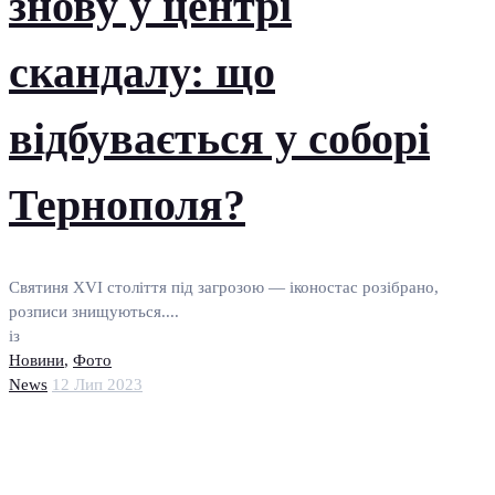
знову у центрі
скандалу: що
відбувається у соборі
Тернополя?
Святиня XVI століття під загрозою — іконостас розібрано,
розписи знищуються....
із
Новини
,
Фото
News
12 Лип 2023