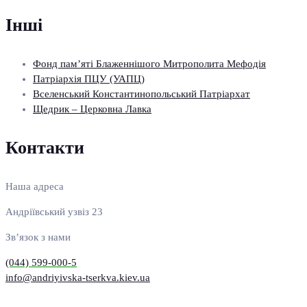
Інші
Фонд пам’яті Блаженнішого Митрополита Мефодія
Патріархія ПЦУ (УАПЦ)
Вселенський Константинопольський Патріархат
Щедрик – Церковна Лавка
Контакти
Наша адреса
Андріївський узвіз 23
Зв’язок з нами
(044) 599-000-5
info@andriyivska-tserkva.kiev.ua