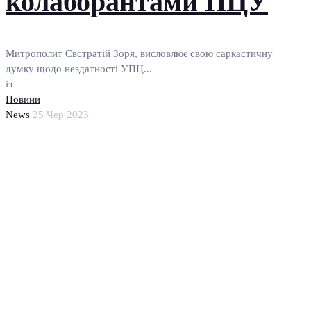
колаборантами ПЦУ
Митрополит Євстратій Зоря, висловлює свою саркастичну
думку щодо нездатності УПЦ...
із
Новини
News
25 Чер 2023