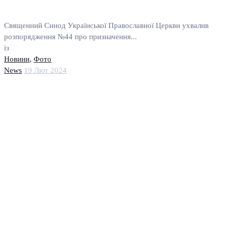
Священний Синод Української Православної Церкви ухвалив
розпорядження №44 про призначення...
із
Новини
,
Фото
News
19 Лют 2024