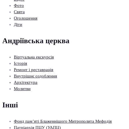
Фото
Свята
Оголошення
Діти
Андріївська церква
Віртуальна екскурсія
Історія
Ремонт і реставрація
Внутрішнє оздоблення
Архітектура
Молитви
Інші
Фонд пам’яті Блаженнішого Митрополита Мефодія
Патріархія ПЦУ (УАПЦ)