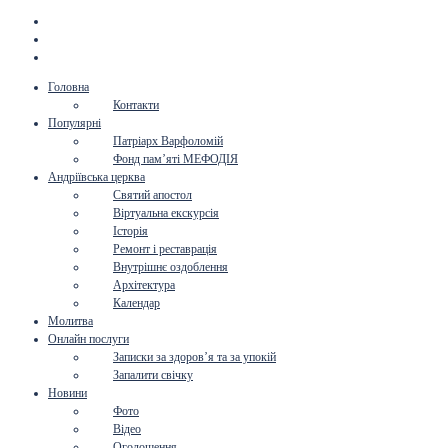
Головна
Контакти
Популярні
Патріарх Варфоломій
Фонд пам’яті МЕФОДІЯ
Андріївська церква
Святий апостол
Віртуальна екскурсія
Історія
Ремонт і реставрація
Внутрішнє оздоблення
Архітектура
Календар
Молитва
Онлайн послуги
Записки за здоров’я та за упокій
Запалити свічку
Новини
Фото
Відео
Оголошення