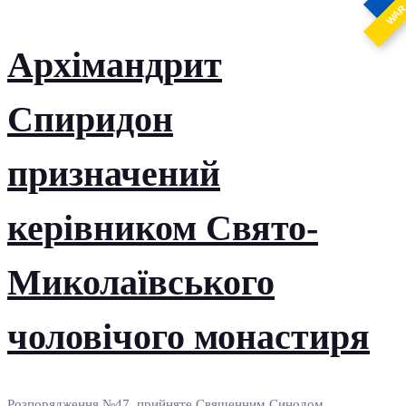
WA
Архімандрит
Спиридон
призначений
керівником Свято-
Миколаївського
чоловічого монастиря
Розпорядження №47, прийняте Священним Синодом