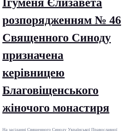
Ігуменя Єлизавета
розпорядженням № 46
Священного Синоду
призначена
керівницею
Благовіщенського
жіночого монастиря
На засіданні Священного Синоду Української Православної