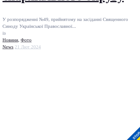
У розпорядженні №49, прийнятому на засіданні Священного
Синоду Української Православної...
із
Новини
,
Фото
News
21 Лют 2024
STO