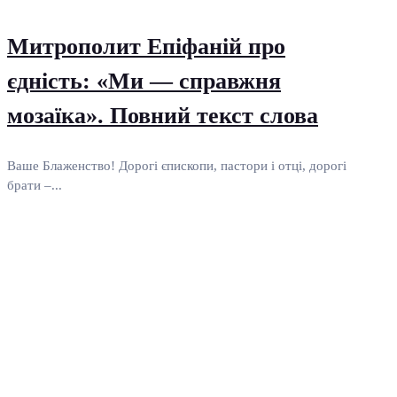
Митрополит Епіфаній про
єдність: «Ми — справжня
мозаїка». Повний текст слова
Ваше Блаженство! Дорогі єпископи, пастори і отці, дорогі
брати –...