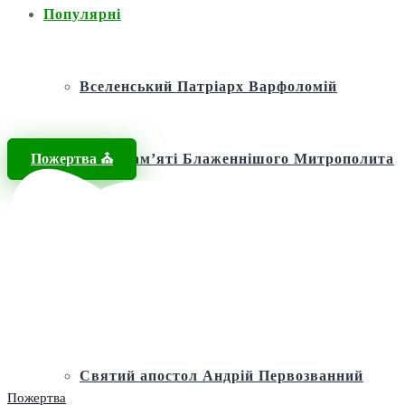
Популярні
Вселенський Патріарх Варфоломій
Пожертва ⛪️
Фонд пам’яті Блаженнішого Митрополита
МЕФОДІЯ
Андріївська церква
Святий апостол Андрій Первозванний
Пожертва