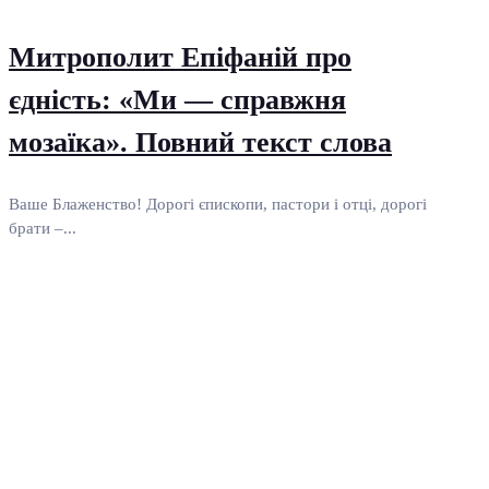
Митрополит Епіфаній про
єдність: «Ми — справжня
мозаїка». Повний текст слова
Ваше Блаженство! Дорогі єпископи, пастори і отці, дорогі
брати –...