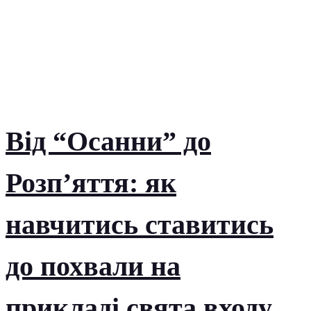
Від “Осанни” до
Розп’яття: як
навчитись ставитись
до похвали на
прикладі свята входу