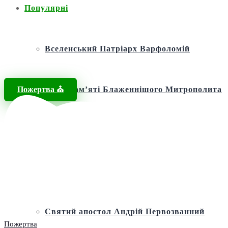
Популярні
Вселенський Патріарх Варфоломій
Пожертва ⛪️
Фонд пам’яті Блаженнішого Митрополита
МЕФОДІЯ
Андріївська церква
Святий апостол Андрій Первозванний
Пожертва