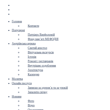
Головна
Контакти
Популярні
Патріарх Варфоломій
Фонд пам’яті МЕФОДІЯ
Андріївська церква
Святий апостол
Віртуальна екскурсія
Історія
Ремонт і реставрація
Внутрішнє оздоблення
Архітектура
Календар
Молитва
Онлайн послуги
Записки за здоров’я та за упокій
Запалити свічку
Новини
Фото
Відео
Оголошення