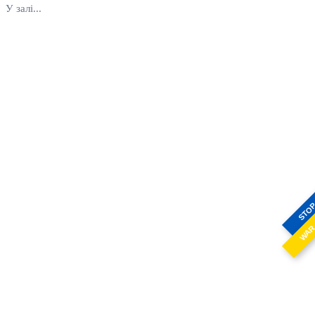
У залі...
STO
WA