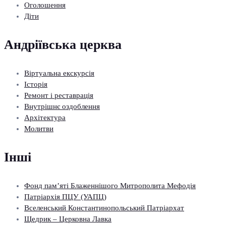
Оголошення
Діти
Андріївська церква
Віртуальна екскурсія
Історія
Ремонт і реставрація
Внутрішнє оздоблення
Архітектура
Молитви
Інші
Фонд пам’яті Блаженнішого Митрополита Мефодія
Патріархія ПЦУ (УАПЦ)
Вселенський Константинопольський Патріархат
Щедрик – Церковна Лавка