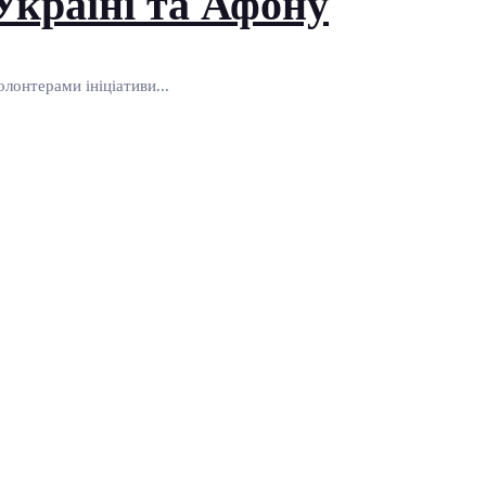
Україні та Афону
лонтерами ініціативи...