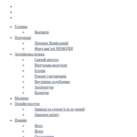
Головна
Контакти
Популярні
Патріарх Варфоломій
Фонд пам’яті МЕФОДІЯ
Андріївська церква
Святий апостол
Віртуальна екскурсія
Історія
Ремонт і реставрація
Внутрішнє оздоблення
Архітектура
Календар
Молитва
Онлайн послуги
Записки за здоров’я та за упокій
Запалити свічку
Новини
Фото
Відео
Оголошення