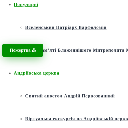
Популярні
Вселенський Патріарх Варфоломій
Пожертва ⛪️
Фонд пам’яті Блаженнішого Митрополит
Андріївська церква
Святий апостол Андрій Первозванний
Віртуальна екскурсія по Андріївській церкв