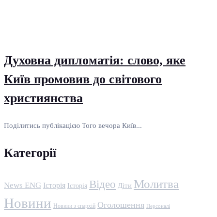
Духовна дипломатія: слово, яке
Київ промовив до світового
християнства
Поділитись публікацією Того вечора Київ...
Категорії
Молитва
Відео
News ENG
Історія
Історія
Діти
Новини
Оголошення
Новини з єпархій
Персоналі