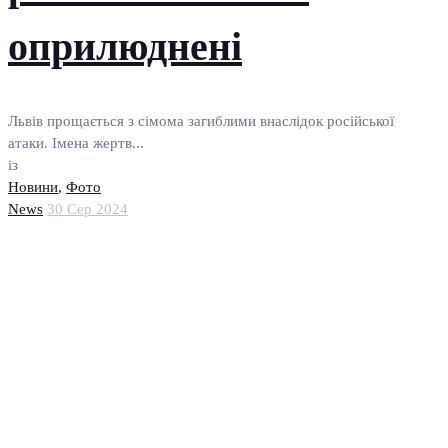
оприлюднені
Львів прощається з сімома загиблими внаслідок російської
атаки. Імена жертв...
із
Новини
,
Фото
News
30 Сер 2024