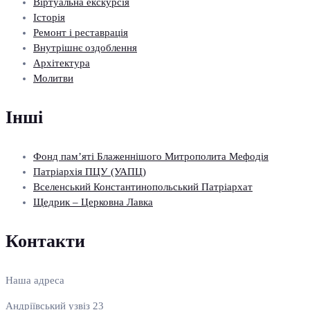
Віртуальна екскурсія
Історія
Ремонт і реставрація
Внутрішнє оздоблення
Архітектура
Молитви
Інші
Фонд пам’яті Блаженнішого Митрополита Мефодія
Патріархія ПЦУ (УАПЦ)
Вселенський Константинопольський Патріархат
Щедрик – Церковна Лавка
Контакти
Наша адреса
Андріївський узвіз 23