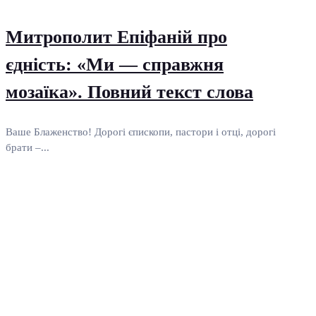
Митрополит Епіфаній про
єдність: «Ми — справжня
мозаїка». Повний текст слова
Ваше Блаженство! Дорогі єпископи, пастори і отці, дорогі
брати –...