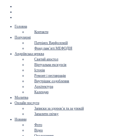
Головна
Контакти
Популярні
Патріарх Варфоломій
Фонд пам’яті МЕФОДІЯ
Андріївська церква
Святий апостол
Віртуальна екскурсія
Історія
Ремонт і реставрація
Внутрішнє оздоблення
Архітектура
Календар
Молитва
Онлайн послуги
Записки за здоров’я та за упокій
Запалити свічку
Новини
Фото
Відео
Оголошення