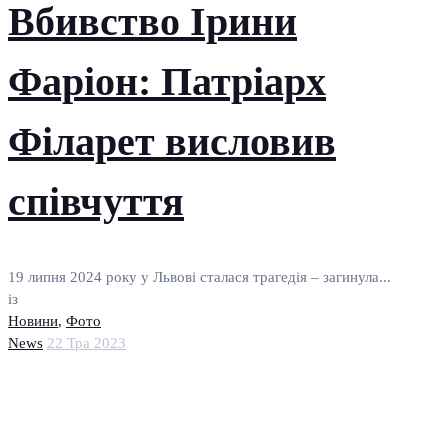
Вбивство Ірини
Фаріон: Патріарх
Філарет висловив
співчуття
19 липня 2024 року у Львові сталася трагедія – загинула...
із
Новини
,
Фото
News
22 Тра 2023