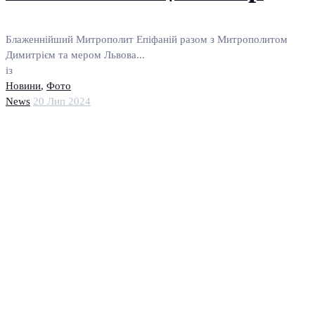
Блаженнійший Митрополит Епіфаній разом з Митрополитом
Димитрієм та мером Львова...
із
Новини
,
Фото
News
20 Лип 2024