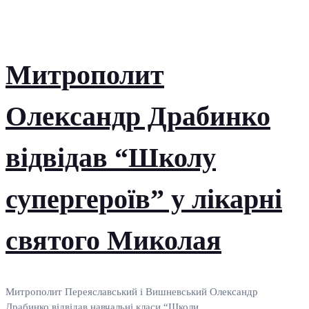
Митрополит
Олександр Драбинко
відвідав “Школу
супергероїв” у лікарні
святого Миколая
Митрополит Переяславський і Вишневський Олександр
Драбинко відвідав навчальні класи “Школи...