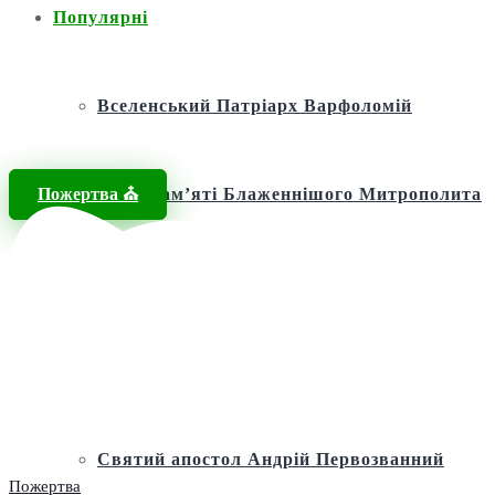
Популярні
Вселенський Патріарх Варфоломій
Пожертва ⛪️
Фонд пам’яті Блаженнішого Митрополита
МЕФОДІЯ
Андріївська церква
Святий апостол Андрій Первозванний
Пожертва