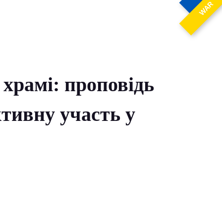
WAR
 храмі: проповідь
ктивну участь у