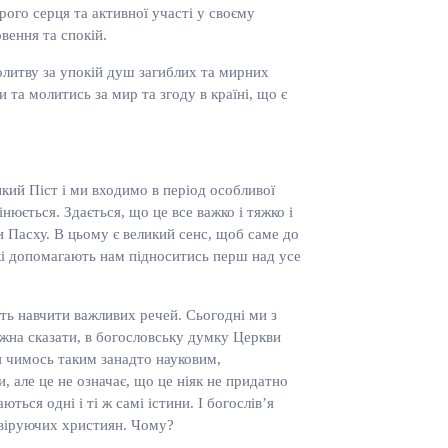
ого серця та активної участі у своєму
вення та спокій.
молитву за упокій душ загиблих та мирних
 та молитись за мир та згоду в країні, що є
кий Піст і ми входимо в період особливої
юється. Здається, що це все важко і тяжко і
и Пасху. В цьому є великий сенс, щоб саме до
кі допомагають нам підноситись перш над усе
уть навчити важливих речей. Сьогодні ми з
ожна сказати, в богословську думку Церкви
ся чимось таким занадто науковим,
, але це не означає, що це ніяк не придатно
ться одні і ті ж самі істини. І богослів’я
о віруючих християн. Чому?