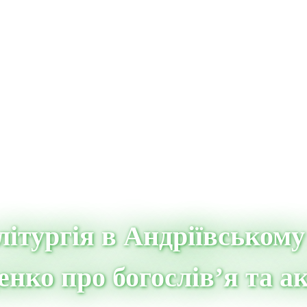
ітургія в Андріївському
нко про богослів’я та а