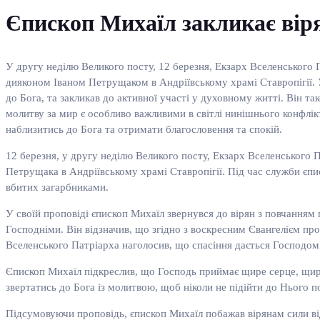
Єпископ Михаїл закликає віря
У другу неділю Великого посту, 12 березня, Екзарх Вселенського 
дияконом Іваном Петрущаком в Андріївському храмі Ставропігії. У
до Бога, та закликав до активної участі у духовному житті. Він та
молитву за мир є особливо важливими в світлі нинішнього конфлік
наблизитись до Бога та отримати благословення та спокій.
12 березня, у другу неділю Великого посту, Екзарх Вселенського 
Петрущака в Андріївському храмі Ставропігії. Під час служби єпис
вбитих загарбниками.
У своїй проповіді єпископ Михаїл звернувся до вірян з повчанням п
Господніми. Він відзначив, що згідно з воскресним Євангелієм про
Вселенського Патріарха наголосив, що спасіння дається Господом 
Єпископ Михаїл підкреслив, що Господь приймає щире серце, щире
звертатись до Бога із молитвою, щоб ніколи не підійти до Нього 
Підсумовуючи проповідь, єпископ Михаїл побажав вірянам сили від