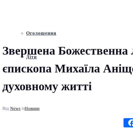
Відео
Оголошення
Звершена Божественна л
Діти
єпископа Михаїла Аніще
духовному житті
Від
News
із
Новини