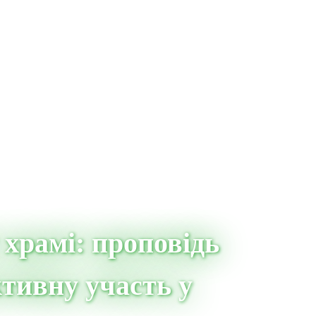
 храмі: проповідь
ктивну участь у