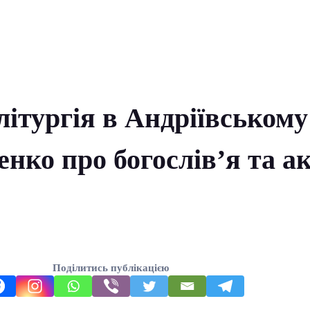
ітургія в Андріївському
нко про богослів’я та а
Поділитись публікацією