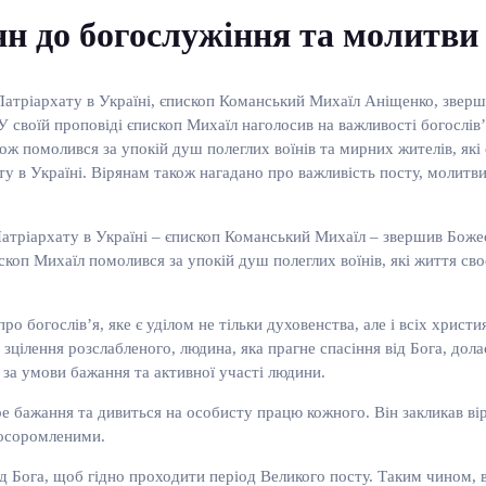
н до богослужіння та молитви 
Патріархату в Україні, єпископ Команський Михаїл Аніщенко, зверш
 своїй проповіді єпископ Михаїл наголосив на важливості богослів’я
кож помолився за упокій душ полеглих воїнів та мирних жителів, які
ту в Україні. Вірянам також нагадано про важливість посту, молитви
Патріархату в Україні – єпископ Команський Михаїл – звершив Божес
коп Михаїл помолився за упокій душ полеглих воїнів, які життя своє
ро богослів’я, яке є уділом не тільки духовенства, але і всіх христи
 зцілення розслабленого, людина, яка прагне спасіння від Бога, дол
за умови бажання та активної участі людини.
 бажання та дивиться на особисту працю кожного. Він закликав ві
посоромленими.
 Бога, щоб гідно проходити період Великого посту. Таким чином, в