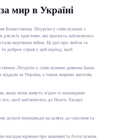
за мир в Україні
ив Божественну Літургію у співслужінні з
 для всіх християн, які прагнуть наблизитись
 стали жертвами війни. Ці ідеї про любов та
 та добрих справ у цей період, щоб
твенну Літургію у співслужінні диякона Івана
 віддали за Україну, а також мирних жителів,
ян, якщо вони живуть згідно із заповідями
ає все, щоб наблизитись до Нього. Екзарх
рян долати перешкоди на шляху до спасіння та
ін нагадав вірянам про важливість богослужінь