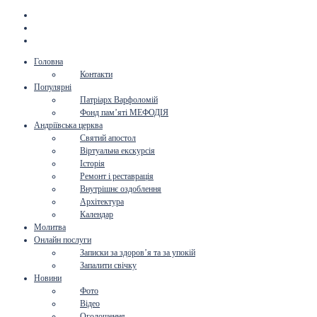
Головна
Контакти
Популярні
Патріарх Варфоломій
Фонд пам’яті МЕФОДІЯ
Андріївська церква
Святий апостол
Віртуальна екскурсія
Історія
Ремонт і реставрація
Внутрішнє оздоблення
Архітектура
Календар
Молитва
Онлайн послуги
Записки за здоров’я та за упокій
Запалити свічку
Новини
Фото
Відео
Оголошення