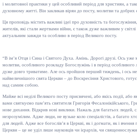
і молитовної практики у цей особливий період для християн, а та
духовному житті. Він закликав вірян до посту, молитви та добрих 
Ця проповідь містить важливі ідеї про духовність та богослужіння
жителів, які стали жертвами війни, є також дуже важливим у світлі
актуальним завжди та особливо в період Великого посту.
“В ім’я Отця і Сина і Святого Духа. Амінь. Дорогі друзі. Ось уж
молитви, особливого розкладу Богослужінь і в період особливого л
дуже довго триватиме. Але ось пройшов перший тиждень, і ось непо
найвеличнішого свята Церкви – до Воскресіння Христового, готує
над самим собою.
Майже всі неділі Великого посту присвячені, або якісь події, або
вами святкуємо пам’ять святителя Григорія Фесалонікійського, Г
нове дихання. Відкрив нові виклики. Нажаль для багатьох людей, с
незрозумілим. Адже люди, не вузьке коло спеціалістів, а багато хт
для людей. Адже все богослів’я в Церкві, як і догмати, як і вчення 
Церкви – це не уділ лише науковців чи ієрархів, чи священнослужи