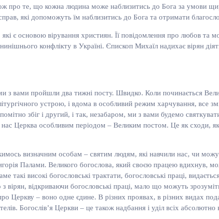
кож про те, що кожна людина може наблизитись до Бога за умови щир
справ, які допоможуть їм наблизитись до Бога та отримати благосло
, які є основою вірування християн. Її повідомлення про любов та 
 нинішнього конфлікту в Україні. Єпископ Михаїл надихає вірян діяти
е ми з вами пройшли два тижні посту. Швидко. Коли починається Вели
ітургічного устрою, і вдома в особливий режим харчування, все змін
мітно збіг і другий, і так, незабаром, ми з вами будемо святкуват
 нас Церква особливим періодом – Великим постом. Це як сходи, я
 якимось визначним особам – святим людям, які навчили нас, чи мож
ригорія Палами. Великого богослова, який своєю працею вдихнув, м
аме такі високі богословські трактати, богословські праці, видаєть
о з вірян, відкриваючи богословські праці, мало що можуть зрозуміти
про Церкву – воно одне єдине. В різних проявах, в різних видах подаю
телів. Богослів’я Церкви – це також надбання і уділ всіх абсолютн