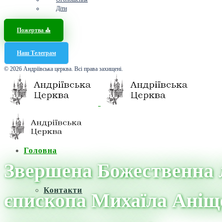
Діти
Пожертва ⛪️
Наш Телеграм
© 2026 Андріївська церква. Всі права захищені.
Головна
Звершена Божественна л
Контакти
єпископа Михаїла Аніще