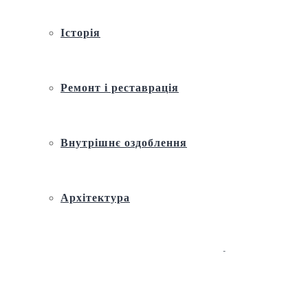
Історія
Ремонт і реставрація
Внутрішнє оздоблення
Архітектура
Православний церковний календар
Молитва