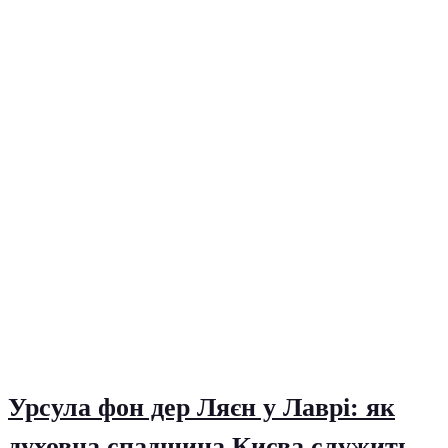
Урсула фон дер Ляєн у Лаврі: як
духовна спадщина Києва служить