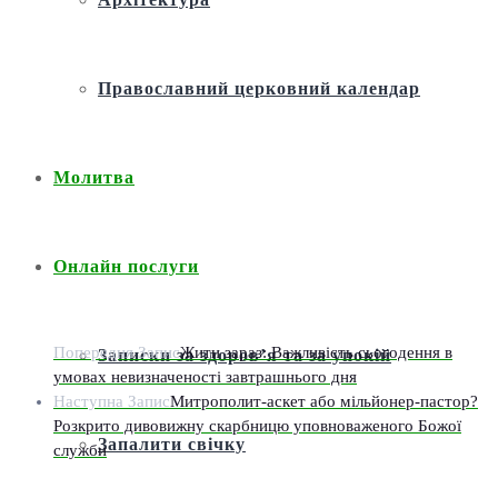
Православний церковний календар
Молитва
Онлайн послуги
Попередня Запис
Жити зараз: Важливість сьогодення в
Записки за здоров’я та за упокій
умовах невизначеності завтрашнього дня
Наступна Запис
Митрополит-аскет або мільйонер-пастор?
Розкрито дивовижну скарбницю уповноваженого Божої
Запалити свічку
служби