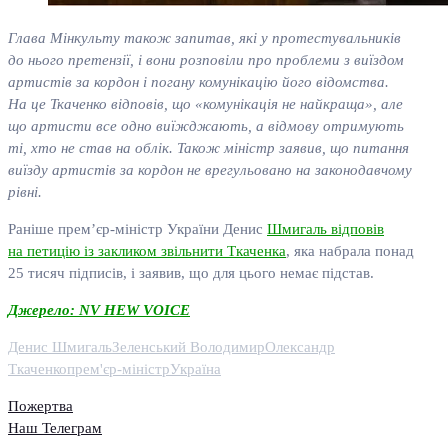
Глава Мінкульту також запитав, які у протестувальників
до нього претензії, і вони розповіли про проблеми з виїздом
артистів за кордон і погану комунікацію його відомства.
На це Ткаченко відповів, що «комунікація не найкраща», але
що артисти все одно виїжджають, а відмову отримують
ті, хто не став на облік. Також міністр заявив, що питання
виїзду артистів за кордон не врегульовано на законодавчому
рівні.
Раніше прем’єр-міністр України Денис
Шмигаль відповів
на петицію із закликом звільнити Ткаченка
, яка набрала понад
25 тисяч підписів, і заявив, що для цього немає підстав.
Джерело: NV HEW VOICE
Денис Шмигаль
Зеленський Володимир
Олександр
Ткаченко
прем'єр-міністр
Україна
Пожертва
Наш Телеграм