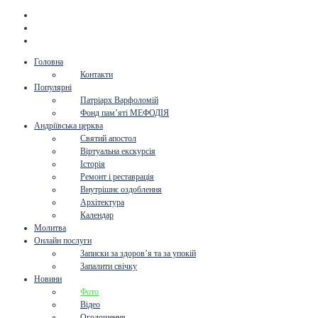
Головна
Контакти
Популярні
Патріарх Варфоломій
Фонд пам’яті МЕФОДІЯ
Андріївська церква
Святий апостол
Віртуальна екскурсія
Історія
Ремонт і реставрація
Внутрішнє оздоблення
Архітектура
Календар
Молитва
Онлайн послуги
Записки за здоров’я та за упокій
Запалити свічку
Новини
Фото
Відео
Оголошення