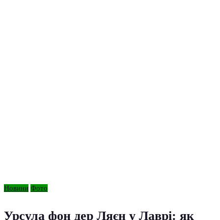
Новини
Фото
Урсула фон дер Ляєн у Лаврі: як