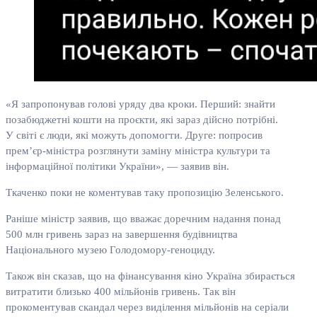
«Я запропонував голові уряду два кроки. Перший: знайти
позабюджетні кошти на проєкти, які зараз дійсно потрібні.
У світі є люди, які можуть допомогти. Друге: попросив
прем’єр-міністра розглянути заміну міністра культури та
інформаційної політики України», — заявив він.
Ткаченко поки не коментував таку пропозицію Зеленського.
Раніше міністр заявив, що вважає доречним надання понад
500 млн гривень зараз на завершення будівництва
Національного музею Голодомору-геноциду.
Також він сказав, що на фінансування кіно Україна збирається
витратити близько 400 мільйонів гривень. Так він
прокоментував скандал через виділення мільйонів на серіали