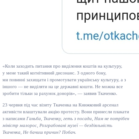
«Коли заходить питання про виділення коштів на культуру,
у мене такий когнітивний дисонанс. З одного боку,
ми повинні захищати і промотувати українську культуру, а з
іншого — не виділяти на це державні кошти. Не можна все
зробити тільки за рахунок донорів», — заявив Ткаченко.
23 червня під час візиту Ткаченка на Книжковий арсенал
активісти влаштували акцію протесту. Вони принесли плакати
з написами
Ганьба, Ткаченку, геть з посади, Нам не потрібен
міністр малорос, Розграбовані музеї — бездіяльність
Ткаченка, Не бачиш причин? Побач.