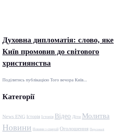
Духовна дипломатія: слово, яке
Київ промовив до світового
християнства
Поділитись публікацією Того вечора Київ...
Категорії
Молитва
Відео
News ENG
Історія
Історія
Діти
Новини
Оголошення
Новини з єпархій
Персоналі