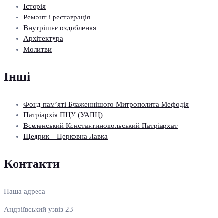
Історія
Ремонт і реставрація
Внутрішнє оздоблення
Архітектура
Молитви
Інші
Фонд пам’яті Блаженнішого Митрополита Мефодія
Патріархія ПЦУ (УАПЦ)
Вселенський Константинопольський Патріархат
Щедрик – Церковна Лавка
Контакти
Наша адреса
Андріївський узвіз 23