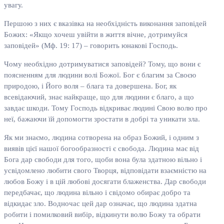
увагу.
Першою з них є вказівка на необхідність виконання заповідей
Божих: «Якщо хочеш увійти в життя вічне, дотримуйся
заповідей» (Мф. 19: 17) – говорить юнакові Господь.
Чому необхідно дотримуватися заповідей? Тому, що вони є
поясненням для людини волі Божої. Бог є благим за Своєю
природою, і Його воля – блага та довершена. Бог, як
всевідаючий, знає найкраще, що для людини є благо, а що
завдає шкоди. Тому Господь відкриває людині Свою волю про
неї, бажаючи їй допомогти зростати в добрі та уникати зла.
Як ми знаємо, людина сотворена на образ Божий, і одним з
виявів цієї нашої богообразності є свобода. Людина має від
Бога дар свободи для того, щоби вона була здатною вільно і
усвідомлено любити свого Творця, відповідати взаємністю на
любов Божу і в цій любові досягати блаженства. Дар свободи
передбачає, що людина вільно і свідомо обирає добро та
відкидає зло. Водночас цей дар означає, що людина здатна
робити і помилковий вибір, відкинути волю Божу та обрати