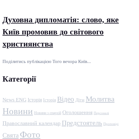
Духовна дипломатія: слово, яке
Київ промовив до світового
християнства
Поділитись публікацією Того вечора Київ...
Категорії
Молитва
Відео
News ENG
Історія
Історія
Діти
Новини
Оголошення
Новини з єпархій
Персоналі
Предстоятель
Православний календар
Проповіді
Фото
Свята