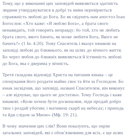
Тому, що у виконанні цих заповідей виявляється здатність
людини утверджуватися в добрі та ними перевіряється
справжність любові до Бога. Бо як свідчить нам апостол Іоан
Богослов: «Хто каже: «Я люблю Бога», а брата свого
ненавидить, той говорить неправду: бо той, хто не любить
брата свого, якого бачить, як може любити Бога, Якого не
бачить?» (1 Ін. 4:20). Тому Спаситель і вказує юнакові на
заповіді любові до ближнього, як на шлях до вічного життя.
Бо через любов до ближніх виявляється й істинність любові
до Бога, яка є дверима у вічність.
Третя складова відповіді Христа на питання юнака – це
спонукання його роздати майно своє та йти за Господом. Бо
юнак засвідчив, що заповіді, названі Спасителем, він виконує
– але відчуває, що цього не достатньо. Тому Господь і каже
юнакові: «Коли хочеш бути досконалим, піди продай добро
твоє і роздай убогим; і матимеш скарб на небесах; і приходь
та йди слідом за Мною» (Мф. 19: 21).
В чому значення цих слів? Вони показують, що окрім
загальних заповідей, які є обов’язковими для всіх, є ще шлях