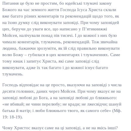
Питання це було не простим, бо юдейські тлумачі закону
Божого на час земного життя Господа Ісуса Христа склали
вже багато різних коментарів та рекомендацій щодо того, як
на їхню думку слід виконувати заповіді. При чому заповідей
цих, беручи до уваги все, що написано у П’ятикнижжі
Мойсея, налічували понад пів тисячі. І до кожної з них було
чимало коментарів, тлумачень, рекомендацій. Тож звичайна
людина, бажаючи зрозуміти, як їй слід правильно виконувати
волю Божу – губилася в цих коментарях і тлумаченнях. Саме
тому юнак і запитує Христа, які саме заповіді слід
виконувати, адже їх так багато і до кожної існує багато
тлумачень.
Господь відповідає на це просто, вказуючи на заповіді з числа
десяти головних, даних через Мойсея. При чому вказує не на
заповіді любові до Бога, а на заповіді любові до ближнього:
«не вбивай; не чини перелюбу; не кради; не лжесвідчи; шануй
батька й матір; і люби ближнього твого, як самого себе» (Мф.
19: 18-19).
Чому Христос вказує саме на ці заповіді, а не на якісь інші?