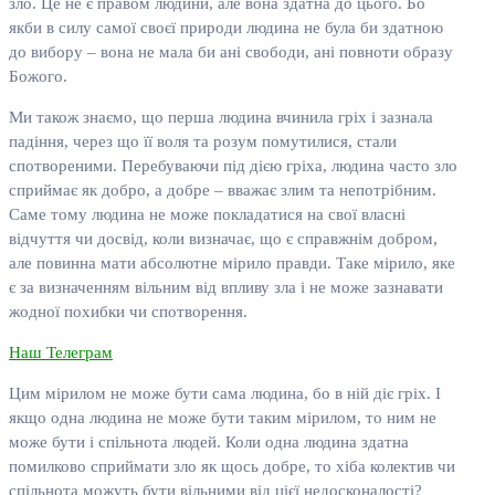
зло. Це не є правом людини, але вона здатна до цього. Бо
якби в силу самої своєї природи людина не була би здатною
до вибору – вона не мала би ані свободи, ані повноти образу
Божого.
Ми також знаємо, що перша людина вчинила гріх і зазнала
падіння, через що її воля та розум помутилися, стали
спотвореними. Перебуваючи під дією гріха, людина часто зло
сприймає як добро, а добре – вважає злим та непотрібним.
Саме тому людина не може покладатися на свої власні
відчуття чи досвід, коли визначає, що є справжнім добром,
але повинна мати абсолютне мірило правди. Таке мірило, яке
є за визначенням вільним від впливу зла і не може зазнавати
жодної похибки чи спотворення.
Наш Телеграм
Цим мірилом не може бути сама людина, бо в ній діє гріх. І
якщо одна людина не може бути таким мірилом, то ним не
може бути і спільнота людей. Коли одна людина здатна
помилково сприймати зло як щось добре, то хіба колектив чи
спільнота можуть бути вільними від цієї недосконалості?