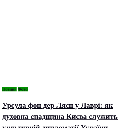
Новини
Фото
Урсула фон дер Ляєн у Лаврі: як
духовна спадщина Києва служить
культурній дипломатії України