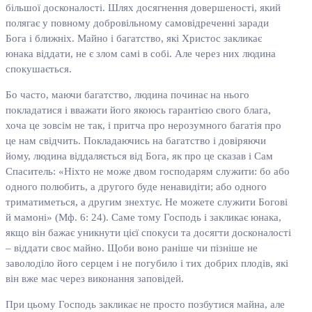
більшої досконалості. Шлях досягнення довершеності, який
полягає у повному добровільному самовідреченні заради
Бога і ближніх. Майно і багатство, які Христос закликає
юнака віддати, не є злом самі в собі. Але через них людина
спокушається.
Бо часто, маючи багатство, людина починає на нього
покладатися і вважати його якоюсь гарантією свого блага,
хоча це зовсім не так, і притча про нерозумного багатія про
це нам свідчить. Покладаючись на багатство і довіряючи
йому, людина віддаляється від Бога, як про це сказав і Сам
Спаситель: «Ніхто не може двом господарям служити: бо або
одного полюбить, а другого буде ненавидіти; або одного
триматиметься, а другим знехтує. Не можете служити Богові
й мамоні» (Мф. 6: 24). Саме тому Господь і закликає юнака,
якщо він бажає уникнути цієї спокуси та досягти досконалості
– віддати своє майно. Щоби воно раніше чи пізніше не
заволоділо його серцем і не погубило і тих добрих плодів, які
він вже має через виконання заповідей.
При цьому Господь закликає не просто позбутися майна, але