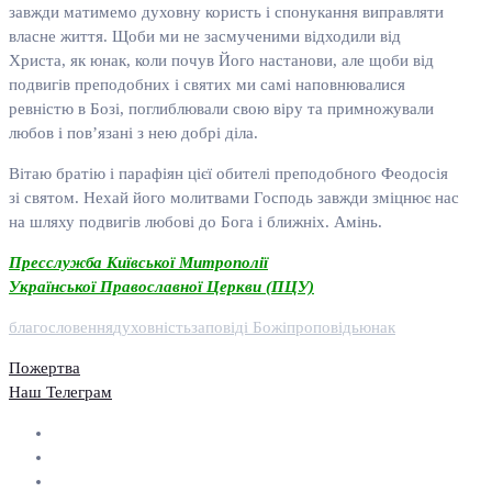
завжди матимемо духовну користь і спонукання виправляти
власне життя. Щоби ми не засмученими відходили від
Христа, як юнак, коли почув Його настанови, але щоби від
подвигів преподобних і святих ми самі наповнювалися
ревністю в Бозі, поглиблювали свою віру та примножували
любов і пов’язані з нею добрі діла.
Вітаю братію і парафіян цієї обителі преподобного Феодосія
зі святом. Нехай його молитвами Господь завжди зміцнює нас
на шляху подвигів любові до Бога і ближніх. Амінь.
Пресслужба Київської Митрополії
Української Православної Церкви (ПЦУ)
благословення
духовність
заповіді Божі
проповідь
юнак
Пожертва
Наш Телеграм