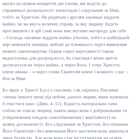
вказує на цілком конкретні дві умови, які ведуть до
справжньої досконалості: милосердя і слідування за Ним,
тобто за Христом. Не родичам і друзям закликає віддати
майно, не на якусь величну справу, за яку людину будуть
прославляти і в цій славі вона вже матиме нагороду для себе
– Господь закликає віддати майно убогим, тобто в найбільшій
мірі виконати заповідь любові до ближнього через виявлення
повної самопожертви. Однак самої жертовності також
недостатньо для досконалості, бо спасіння і вічне життя
досягається не через майно, а через Бога. І тому Христос
кличе юнака – а через слова Євангелія кличе і кожного з нас –
йти за Ним.
Бо лише у Христі Ісусі є спасіння, і як свідчить Писання:
«немає іншого імені під небом, даного людям, яким належало
б спастися нам» (Діян. 4: 12). Бідність матеріальна сама
собою не спасає людину, навіть якщо вона є добровільним та
усвідомленим плодом самообмеження і жертовності на
шляху досконалості. Без слідування за Христом, без пізнання
Його Євангелія і без виконання Його настанов вона лишиться
лише бідністю. Але коли вона стає інструментом на шляху