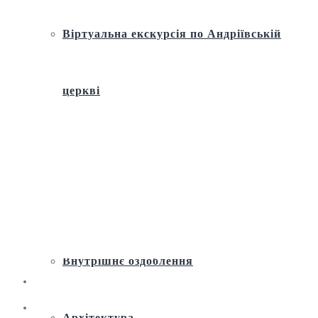
Віртуальна екскурсія по Андріївській
церкві
Історія
Ремонт і реставрація
Внутрішнє оздоблення
Архітектура