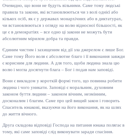
Очевидно, що вони не будуть вільними. Саме тому людські
правила та закони, які встановлюються чи з волі однієї або
кількох осіб, як є у державах монархічних або в диктатурах,
чи встановлюються з огляду на волю відносної більшості, як
це є в демократіях – все одно ці закони не можуть бути
абсолютним мірилом добра та правди.
Єдиним чистим і захищеним від дії зла джерелом є лише Бог.
Саме тому Його воля є абсолютне благо і її виконання завжди
є корисним для людини. А для того, щоби людина знала цю
волю і могла досягнути блага – Бог і подав нам заповіді.
Вони є викладом у короткій формі того, що повинна робити
людина і чого уникати. Заповіді є моральним, духовним
законом буття людини – законом вічним, незмінним,
досконалим і благим. Саме про цей вищий закон і говорить
Спаситель юнакові, вказуючи на його виконання, як на шлях
до життя вічного.
Друга складова відповіді Господа на питання юнака полягає в
тому, які саме заповіді слід виконувати заради спасіння.