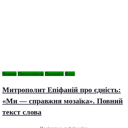
Новини
Предстоятель
Проповіді
Фото
Митрополит Епіфаній про єдність:
«Ми — справжня мозаїка». Повний
текст слова