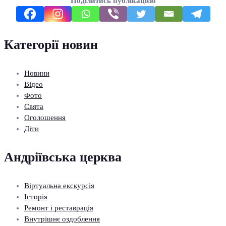
Поділитись публікацією
Категорії новин
Новини
Відео
Фото
Свята
Оголошення
Діти
Андріївська церква
Віртуальна екскурсія
Історія
Ремонт і реставрація
Внутрішнє оздоблення