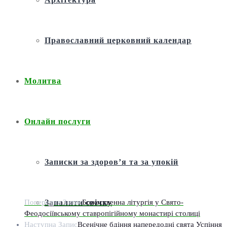
Православний церковний календар
Молитва
Онлайн послуги
Записки за здоров’я та за упокій
Попередня Запис
Божественна літургія у Свято-
Запалити свічку
Феодосіївському ставропігійному монастирі столиці
Наступна Запис
Всенічне бдіння напередодні свята Успіння