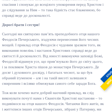
спасіння і спонукає до всецілого упокорення перед Христом і
до слідування за Ним – то така бідність стає блаженною, бо
справді веде до досконалості.
Дорогі брати і сестри!
Сьогодні ми святкуємо пам’ять преподобного отця нашого
Феодосія Печерського, згадуючи перенесення його чесних
мощей. І приклад отця Феодосія є чудовим зразком того, як
виконання повелінь і настанов Христових справді веде до
святості й досконалості. Від юності виконуючи заповіді Божі,
Феодосій відкинув усе, що прив’язувало його до світу цього,
і за покликом Христа пішов до монастиря Печерського. Де
досяг і духовного досвіду, і багатьох чеснот, за що був
STO
обраний ігуменом – але і на такій висоті залишався
WA
смиренним і всіляко обмежував самого себе заради Бога.
Тож коли хочемо мати добрий наочний приклад, як слід
виконувати почуті нами з Євангелія Христові настанови – то
подивімося на отця нашого Феодосія. Читаючи його житіє, як
і життєписи інших отців Печерських, зібрані у Патерику, ми