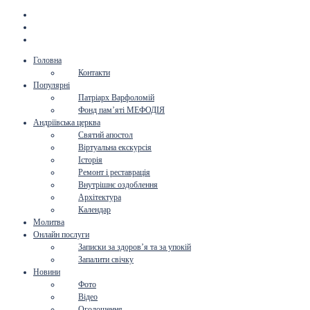
Головна
Контакти
Популярні
Патріарх Варфоломій
Фонд пам’яті МЕФОДІЯ
Андріївська церква
Святий апостол
Віртуальна екскурсія
Історія
Ремонт і реставрація
Внутрішнє оздоблення
Архітектура
Календар
Молитва
Онлайн послуги
Записки за здоров’я та за упокій
Запалити свічку
Новини
Фото
Відео
Оголошення