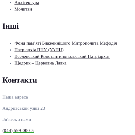
Архітектура
Молитви
Інші
Фонд пам’яті Блаженнішого Митрополита Мефодія
Патріархія ПЦУ (УАПЦ)
Вселенський Константинопольський Патріархат
Щедрик – Церковна Лавка
Контакти
Наша адреса
Андріївський узвіз 23
Зв’язок з нами
(044) 599-000-5