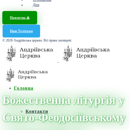
Діти
Пожертва ⛪️
Наш Телеграм
© 2026 Андріївська церква. Всі права захищені.
Головна
Божественна літургія у
Контакти
Свято-Феодосіївському