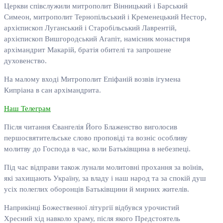
Церкви співслужили митрополит Вінницький і Барський
Симеон, митрополит Тернопільський і Кременецький Нестор,
архієпископ Луганський і Старобільський Лаврентій,
архієпископ Вишгородський Агапіт, намісник монастиря
архімандрит Макарій, братія обителі та запрошене
духовенство.
На малому вході Митрополит Епіфаній возвів ігумена
Кипріана в сан архімандрита.
Наш Телеграм
Після читання Євангелія Його Блаженство виголосив
першосвятительське слово проповіді та возніс особливу
молитву до Господа в час, коли Батьківщина в небезпеці.
Під час відправи також лунали молитовні прохання за воїнів,
які захищають Україну, за владу і наш народ та за спокій душ
усіх полеглих оборонців Батьківщини й мирних жителів.
Наприкінці Божественної літургії відбувся урочистий
Хресний хід навколо храму, після якого Предстоятель