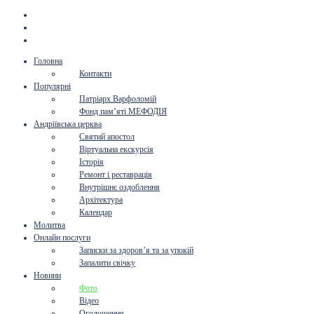
Головна
Контакти
Популярні
Патріарх Варфоломій
Фонд пам’яті МЕФОДІЯ
Андріївська церква
Святий апостол
Віртуальна екскурсія
Історія
Ремонт і реставрація
Внутрішнє оздоблення
Архітектура
Календар
Молитва
Онлайн послуги
Записки за здоров’я та за упокій
Запалити свічку
Новини
Фото
Відео
Оголошення