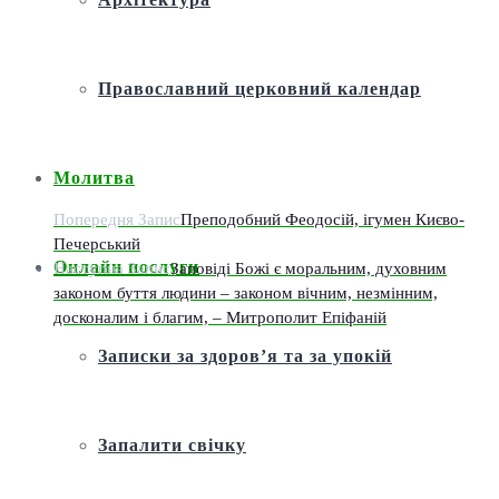
Православний церковний календар
Молитва
Попередня Запис
Преподобний Феодосій, ігумен Києво-
Печерський
Онлайн послуги
Наступна Запис
Заповіді Божі є моральним, духовним
законом буття людини – законом вічним, незмінним,
досконалим і благим, – Митрополит Епіфаній
Записки за здоров’я та за упокій
Запалити свічку