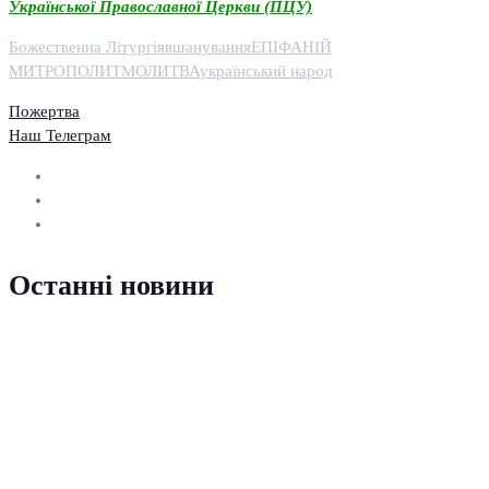
Української Православної Церкви (ПЦУ)
Божественна Літургія
вшанування
ЕПІФАНІЙ
МИТРОПОЛИТ
МОЛИТВА
український народ
Пожертва
Наш Телеграм
Останні новини