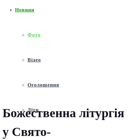
Новини
Фото
Відео
Оголошення
Божественна літургія
Діти
у Свято-