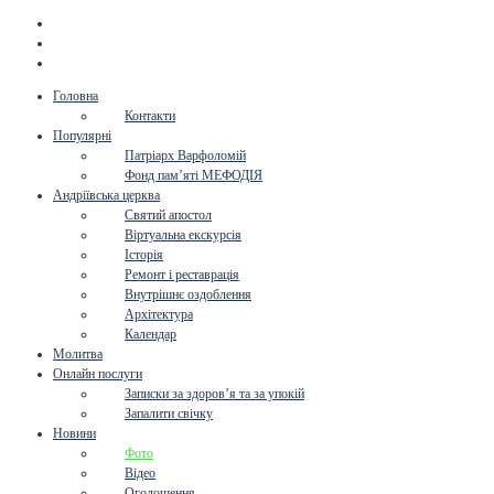
Головна
Контакти
Популярні
Патріарх Варфоломій
Фонд пам’яті МЕФОДІЯ
Андріївська церква
Святий апостол
Віртуальна екскурсія
Історія
Ремонт і реставрація
Внутрішнє оздоблення
Архітектура
Календар
Молитва
Онлайн послуги
Записки за здоров’я та за упокій
Запалити свічку
Новини
Фото
Відео
Оголошення