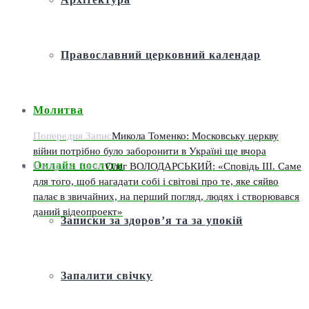
Православний церковний календар
Молитва
Попередня Запис
Микола Томенко: Московську церкву
війни потрібно було заборонити в Україні ще вчора
Онлайн послуги
Наступна Запис
Олег ВОЛОДАРСЬКИЙ: «Сповідь III. Саме
для того, щоб нагадати собі і світові про те, яке сяйво
палає в звичайних, на перший погляд, людях і створювався
даний відеопроект»
Записки за здоров’я та за упокій
Запалити свічку