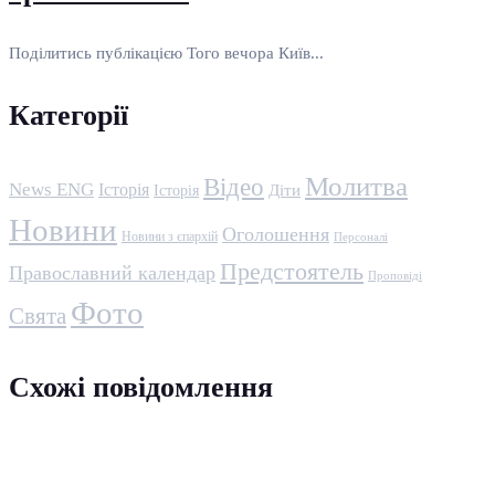
Поділитись публікацією Того вечора Київ...
Категорії
Молитва
Відео
News ENG
Історія
Історія
Діти
Новини
Оголошення
Новини з єпархій
Персоналі
Предстоятель
Православний календар
Проповіді
Фото
Свята
Схожі повідомлення