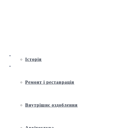
Віртуальна екскурсія по Андріївській
церкві
Історія
Ремонт і реставрація
Внутрішнє оздоблення
Архітектура