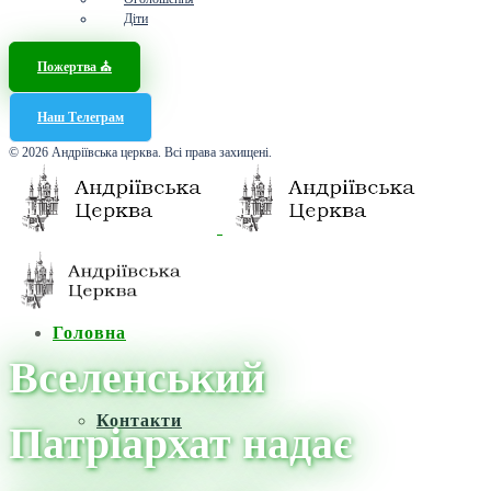
Діти
Пожертва ⛪️
Наш Телеграм
© 2026 Андріївська церква. Всі права захищені.
Головна
Вселенський
Контакти
Патріархат надає