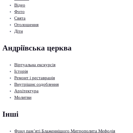
Відео
Фото
Свята
Оголошення
Діти
Андріївська церква
Віртуальна екскурсія
Історія
Ремонт і реставрація
Внутрішнє оздоблення
Архітектура
Молитви
Інші
Фонд пам’яті Блаженнішого Митрополита Мефодія