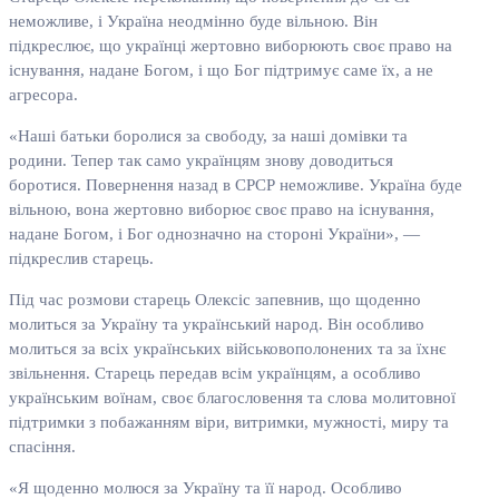
неможливе, і Україна неодмінно буде вільною. Він
підкреслює, що українці жертовно виборюють своє право на
існування, надане Богом, і що Бог підтримує саме їх, а не
агресора.
«Наші батьки боролися за свободу, за наші домівки та
родини. Тепер так само українцям знову доводиться
боротися. Повернення назад в СРСР неможливе. Україна буде
вільною, вона жертовно виборює своє право на існування,
надане Богом, і Бог однозначно на стороні України», —
підкреслив старець.
Під час розмови старець Олексіс запевнив, що щоденно
молиться за Україну та український народ. Він особливо
молиться за всіх українських військовополонених та за їхнє
звільнення. Старець передав всім українцям, а особливо
українським воїнам, своє благословення та слова молитовної
підтримки з побажанням віри, витримки, мужності, миру та
спасіння.
«Я щоденно молюся за Україну та її народ. Особливо