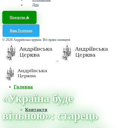
Діти
Пожертва ⛪️
Наш Телеграм
© 2026 Андріївська церква. Всі права захищені.
Головна
«Україна буде
Контакти
вільною»: старець