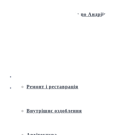
Віртуальна екскурсія по Андріївській
церкві
Історія
Ремонт і реставрація
Внутрішнє оздоблення
Архітектура