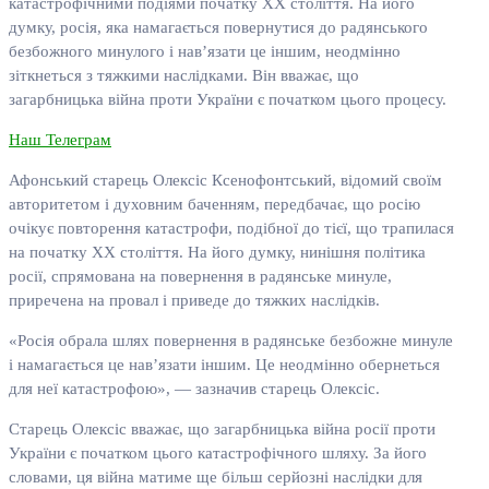
катастрофічними подіями початку ХХ століття. На його
думку, росія, яка намагається повернутися до радянського
безбожного минулого і нав’язати це іншим, неодмінно
зіткнеться з тяжкими наслідками. Він вважає, що
загарбницька війна проти України є початком цього процесу.
Наш Телеграм
Афонський старець Олексіс Ксенофонтський, відомий своїм
авторитетом і духовним баченням, передбачає, що росію
очікує повторення катастрофи, подібної до тієї, що трапилася
на початку ХХ століття. На його думку, нинішня політика
росії, спрямована на повернення в радянське минуле,
приречена на провал і приведе до тяжких наслідків.
«Росія обрала шлях повернення в радянське безбожне минуле
і намагається це нав’язати іншим. Це неодмінно обернеться
для неї катастрофою», — зазначив старець Олексіс.
Старець Олексіс вважає, що загарбницька війна росії проти
України є початком цього катастрофічного шляху. За його
словами, ця війна матиме ще більш серйозні наслідки для