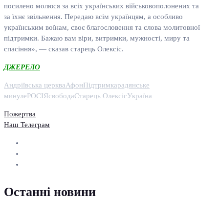
посилено молюся за всіх українських військовополонених та
за їхнє звільнення. Передаю всім українцям, а особливо
українським воїнам, своє благословення та слова молитовної
підтримки. Бажаю вам віри, витримки, мужності, миру та
спасіння», — сказав старець Олексіс.
ДЖЕРЕЛО
Андріївська церква
Афон
Підтримка
радянське
минуле
РОСІЯ
свобода
Старець Олексіс
Україна
Пожертва
Наш Телеграм
Останні новини