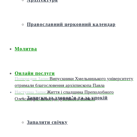
Православний церковний календар
Молитва
Онлайн послуги
Попередня Запис
Випускники Хмельницького університету
отримали благословення архієпископа Павла
Наступна Запис
Життя і спадщина Преподобного
Записки за здоров’я та за упокій
Олександра: шлях до духовного спокою
Запалити свічку