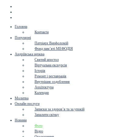
Головна
Контакти
Популярні
Патріарх Варфоломій
Фонд пам’яті МЕФОДІЯ
Андріївська церква
Святий апостол
Віртуальна екскурсія
Історія
Ремонт і реставрація
Внутрішнє оздоблення
Архітектура
Календар
Молитва
Онлайн послуги
Записки за здоров’я та за упокій
Запалити свічку
Новини
Фото
Відео
Оголошення