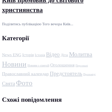
Київ промовив до світового
християнства
Поділитись публікацією Того вечора Київ...
Категорії
Молитва
Відео
News ENG
Історія
Історія
Діти
Новини
Оголошення
Новини з єпархій
Персоналі
Предстоятель
Православний календар
Проповіді
Фото
Свята
Схожі повідомлення