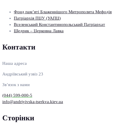
Фонд пам’яті Блаженнішого Митрополита Мефодія
Патріархія ПЦУ (УАПЦ)
Вселенський Константинопольський Патріархат
Щедрик – Церковна Лавка
Контакти
Наша адреса
Андріївський узвіз 23
Зв’язок з нами
(044) 599-000-5
info@andriyivska-tserkva.kiev.ua
Сторінки