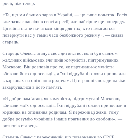
росії, ніж тепер.
«Те, що ми бачимо зараз в Україні, — це лише початок. Росія
вже зазнає наслідків своєї агресії, але найгірше ще попереду.
Ця війна стане початком кінця для тих, хто намагається
повернути нас у темні часи безбожного режиму», — сказав
старець.
Старець Олексіс згадує своє дитинство, коли був свідком
жахливих військових злочинів комуністів, підтримуваних
Москвою. Він розповів про те, як партизани-комуністи
вбивали його односельців, а їхні відрубані голови приносили
в корзинах на опізнання родичам. Ці страшні спогади навіки
закарбувалися в його пам’яті.
«Я добре пам’ятаю, як комуністи, підтримувані Москвою,
вбивали моїх односельців. Їхні відрубані голови приносили в
корзинах на опізнання родичам. Я пережив ці жахи, тому
добре розумію українців і наше прагнення до свободи», —
розповів старець.
Старець Олексіс переконаний, що повернення до СРСР