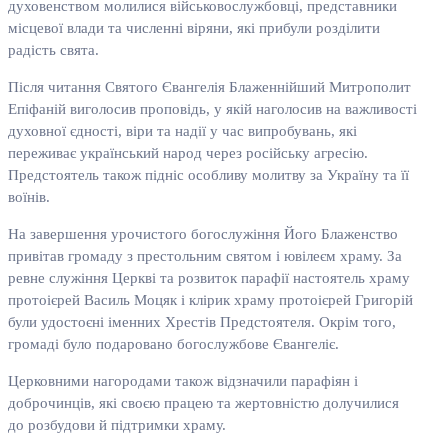
духовенством молилися військовослужбовці, представники
місцевої влади та численні віряни, які прибули розділити
радість свята.
Після читання Святого Євангелія Блаженнійший Митрополит
Епіфаній виголосив проповідь, у якій наголосив на важливості
духовної єдності, віри та надії у час випробувань, які
переживає український народ через російську агресію.
Предстоятель також підніс особливу молитву за Україну та її
воїнів.
На завершення урочистого богослужіння Його Блаженство
привітав громаду з престольним святом і ювілеєм храму. За
ревне служіння Церкві та розвиток парафії настоятель храму
протоієрей Василь Моцяк і клірик храму протоієрей Григорій
були удостоєні іменних Хрестів Предстоятеля. Окрім того,
громаді було подаровано богослужбове Євангеліє.
Церковними нагородами також відзначили парафіян і
доброчинців, які своєю працею та жертовністю долучилися
до розбудови й підтримки храму.