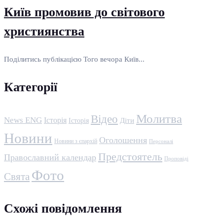
Київ промовив до світового
християнства
Поділитись публікацією Того вечора Київ...
Категорії
Молитва
Відео
News ENG
Історія
Історія
Діти
Новини
Оголошення
Новини з єпархій
Персоналі
Предстоятель
Православний календар
Проповіді
Фото
Свята
Схожі повідомлення