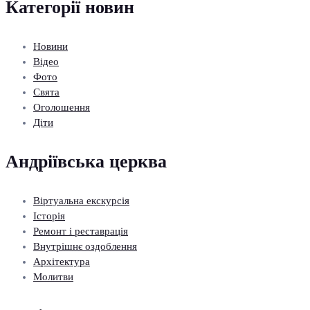
Категорії новин
Новини
Відео
Фото
Свята
Оголошення
Діти
Андріївська церква
Віртуальна екскурсія
Історія
Ремонт і реставрація
Внутрішнє оздоблення
Архітектура
Молитви