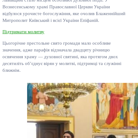
Львівщині стало місцем особливої духовної події. У
Вознесенському храмі Православної Церкви України
відбулося урочисте богослужіння, яке очолив Блаженнійший
Митрополит Київський і всієї України Епіфаній.
Підтримати молитву
Цьогорічне престольне свято громади мало особливе
значення, адже парафія відзначала двадцяту річницю
освячення храму — духовної святині, яка протягом двох
десятиліть об’єднує вірян у молитві, підтримці та служінні
ближнім.