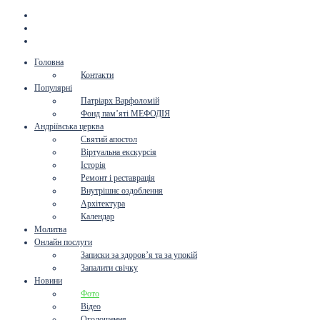
Головна
Контакти
Популярні
Патріарх Варфоломій
Фонд пам’яті МЕФОДІЯ
Андріївська церква
Святий апостол
Віртуальна екскурсія
Історія
Ремонт і реставрація
Внутрішнє оздоблення
Архітектура
Календар
Молитва
Онлайн послуги
Записки за здоров’я та за упокій
Запалити свічку
Новини
Фото
Відео
Оголошення