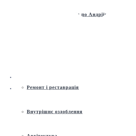
Віртуальна екскурсія по Андріївській
церкві
Історія
Ремонт і реставрація
Внутрішнє оздоблення
Архітектура