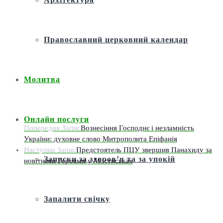
Православний церковний календар
Молитва
Онлайн послуги
Попередня Запис
Вознесіння Господнє і незламність
України: духовне слово Митрополита Епіфанія
Наступна Запис
Предстоятель ПЦУ звершив Панахиду за
Записки за здоров’я та за упокій
новітніми Героями у Мостиськах
Запалити свічку