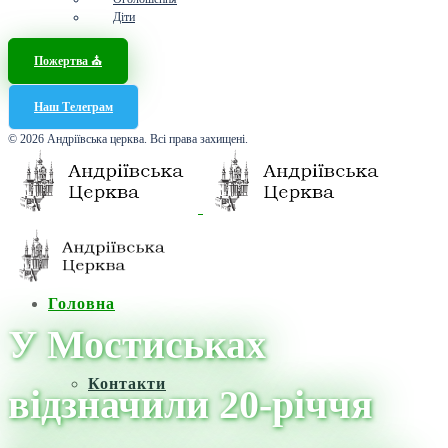
Діти
Пожертва ⛪️
Наш Телеграм
© 2026 Андріївська церква. Всі права захищені.
Головна
У Мостиськах
Контакти
відзначили 20-річчя