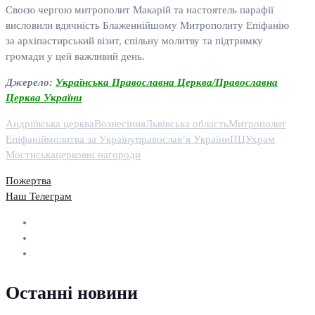
Своєю чергою митрополит Макарій та настоятель парафії
висловили вдячність Блаженнійшому Митрополиту Епіфанію
за архіпастирський візит, спільну молитву та підтримку
громади у цей важливий день.
Джерело:
Українська Православна Церква/Православна
Церква України
Андріївська церква
Вознесіння
Львівська область
Митрополит
Епіфаній
молитва за Україну
православ’я України
ПЦУ
храм
Мостиська
церковні нагороди
Пожертва
Наш Телеграм
Останні новини