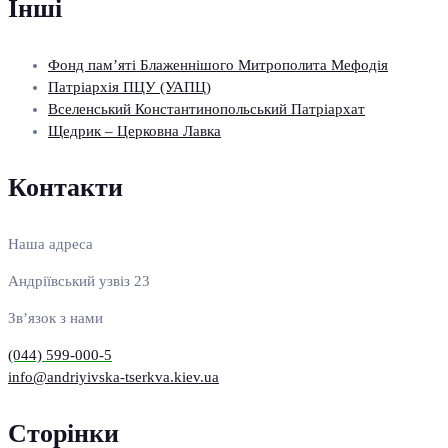
Інші
Фонд пам’яті Блаженнішого Митрополита Мефодія
Патріархія ПЦУ (УАПЦ)
Вселенський Константинопольський Патріархат
Щедрик – Церковна Лавка
Контакти
Наша адреса
Андріївський узвіз 23
Зв’язок з нами
(044) 599-000-5
info@andriyivska-tserkva.kiev.ua
Сторінки