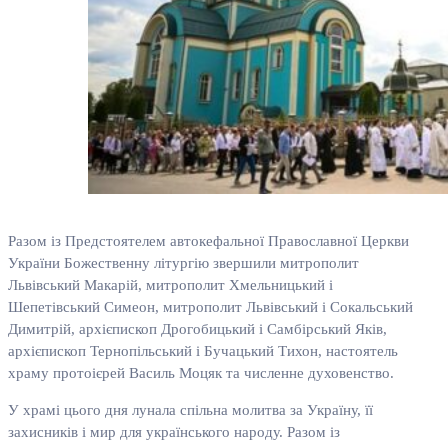
Разом із Предстоятелем автокефальної Православної Церкви
України Божественну літургію звершили митрополит
Львівський Макарій, митрополит Хмельницький і
Шепетівський Симеон, митрополит Львівський і Сокальський
Димитрій, архієпископ Дрогобицький і Самбірський Яків,
архієпископ Тернопільський і Бучацький Тихон, настоятель
храму протоієрей Василь Моцяк та численне духовенство.
У храмі цього дня лунала спільна молитва за Україну, її
захисників і мир для українського народу. Разом із