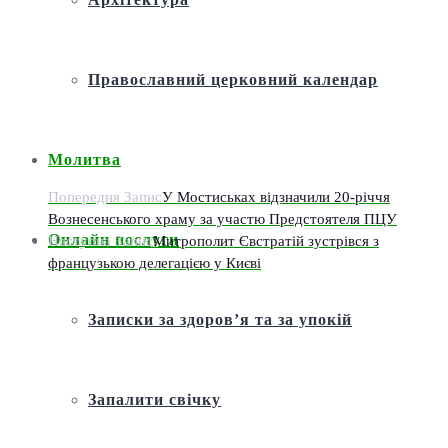
Православний церковний календар
Молитва
Попередня Запис
У Мостиськах відзначили 20-річчя
Вознесенського храму за участю Предстоятеля ПЦУ
Онлайн послуги
Наступна Запис
Митрополит Євстратій зустрівся з
французькою делегацією у Києві
Записки за здоров’я та за упокій
Запалити свічку