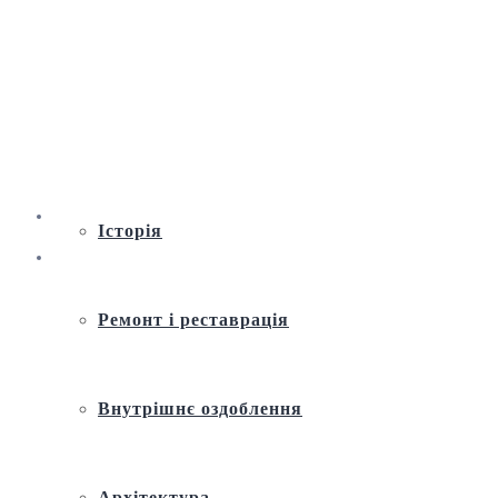
Віртуальна екскурсія по Андріївській
церкві
Історія
Ремонт і реставрація
Внутрішнє оздоблення
Архітектура