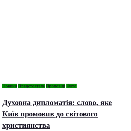
Новини
Предстоятель
Проповіді
Фото
Духовна дипломатія: слово, яке
Київ промовив до світового
християнства