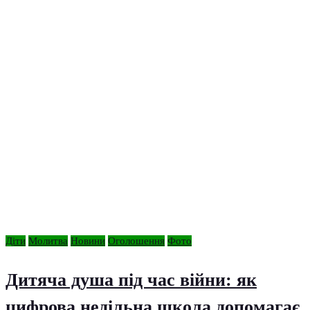
Діти
Молитва
Новини
Оголошення
Фото
Дитяча душа під час війни: як
цифрова недільна школа допомагає