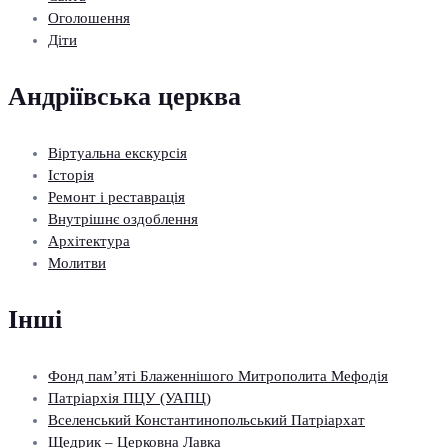
Оголошення
Діти
Андріївська церква
Віртуальна екскурсія
Історія
Ремонт і реставрація
Внутрішнє оздоблення
Архітектура
Молитви
Інші
Фонд пам’яті Блаженнішого Митрополита Мефодія
Патріархія ПЦУ (УАПЦ)
Вселенський Константинопольський Патріархат
Щедрик – Церковна Лавка