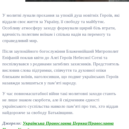
У молитві лунали прохання за упокій душ новітніх Героїв, які
віддали своє життя за Україну, її свободу та майбутнє.
Особливу атмосферу заходу формували щирий біль втрати,
вдячність полеглим воїнам і спільна надія на перемогу та
справедливий мир.
Після заупокійного богослужіння Блаженнійший Митрополит
Епіфаній поклав квіти до Алеї Героїв Небесної Сотні та
поспілкувався з родинами загиблих захисників. Предстоятель
висловив слова підтримки, співчуття та духовної опіки
близьким воїнів, наголосивши, що подвиг українських Героїв
назавжди залишиться у пам’яті народу.
У час повномасштабної війни такі молитовні заходи стають
не лише знаком скорботи, але й свідченням єдності
українського суспільства навколо пам’яті про тих, хто віддав
найдорожче за свободу Батьківщини.
Джерело:
Українська Православна Церква/Православна