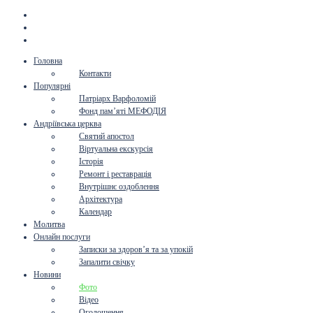
Головна
Контакти
Популярні
Патріарх Варфоломій
Фонд пам’яті МЕФОДІЯ
Андріївська церква
Святий апостол
Віртуальна екскурсія
Історія
Ремонт і реставрація
Внутрішнє оздоблення
Архітектура
Календар
Молитва
Онлайн послуги
Записки за здоров’я та за упокій
Запалити свічку
Новини
Фото
Відео
Оголошення