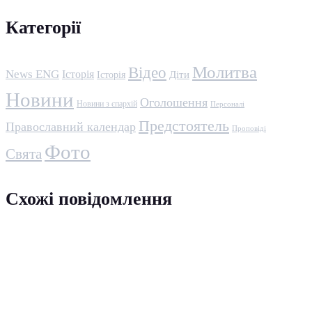
Категорії
Молитва
Відео
News ENG
Історія
Історія
Діти
Новини
Оголошення
Новини з єпархій
Персоналі
Предстоятель
Православний календар
Проповіді
Фото
Свята
Схожі повідомлення