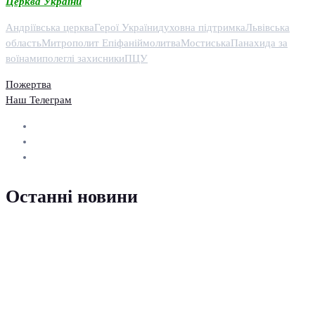
Церква України
Андріївська церква
Герої України
духовна підтримка
Львівська
область
Митрополит Епіфаній
молитва
Мостиська
Панахида за
воїнами
полеглі захисники
ПЦУ
Пожертва
Наш Телеграм
Останні новини