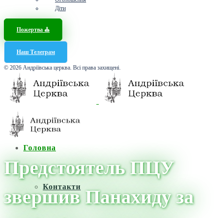
Діти
Пожертва ⛪️
Наш Телеграм
© 2026 Андріївська церква. Всі права захищені.
Головна
Предстоятель ПЦУ
Контакти
звершив Панахиду за