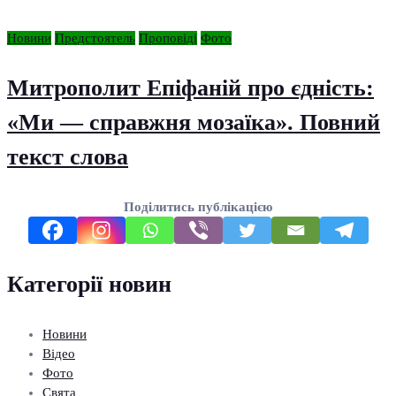
Новини
Предстоятель
Проповіді
Фото
Митрополит Епіфаній про єдність:
«Ми — справжня мозаїка». Повний
текст слова
Поділитись публікацією
Категорії новин
Новини
Відео
Фото
Свята