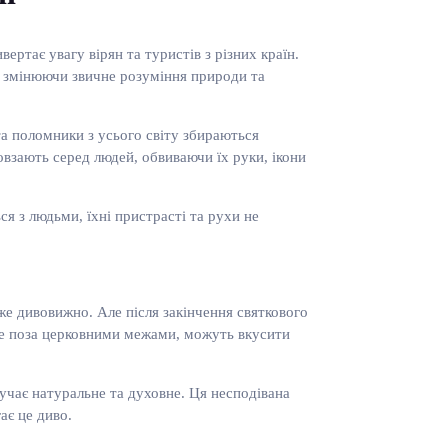
ертає увагу вірян та туристів з різних країн.
у, змінюючи звичне розуміння природи та
та поломники з усього світу збираються
овзають серед людей, обвиваючи їх руки, ікони
ся з людьми, їхні пристрасті та рухи не
же дивовижно. Але після закінчення святкового
вже поза церковними межами, можуть вкусити
учає натуральне та духовне. Ця несподівана
ає це диво.