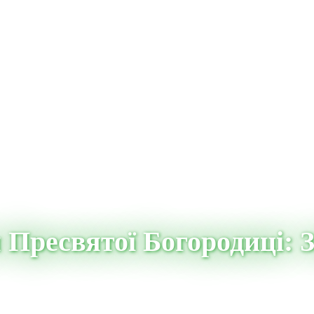
Пресвятої Богородиці: Зм