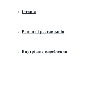
Історія
Ремонт і реставрація
Внутрішнє оздоблення
Архітектура
Православний церковний календар
Молитва