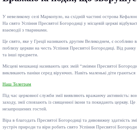
У невеликому селі Маркопуло, на східній частині острова Кефалонія
На свято Успіння Пресвятої Богородиці у місцевій церкві відбува
взаємодії з тваринами.
Це свято, яке у Греції називають другим Великоднем, є особливо 
поблизу церкви на честь Успіння Пресвятої Богородиці. Від ранку 
та інші предмети.
Місцеві мешканці називають цих змій “зміями Пресвятої Богородиці
викликають паніки серед віруючих. Навіть маленькі діти граються 
Наш Телеграм
Під час церковної служби змії виявляють вражаючу активність: вон
заходу, змії сповзають із священної ікони та покидають церкву. 
незапрошених гостей.
Віра в благодать Пресвятої Богородиці та дивовижну здатність зм
зустріч природи та віри робить свято Успіння Пресвятої Богородиц