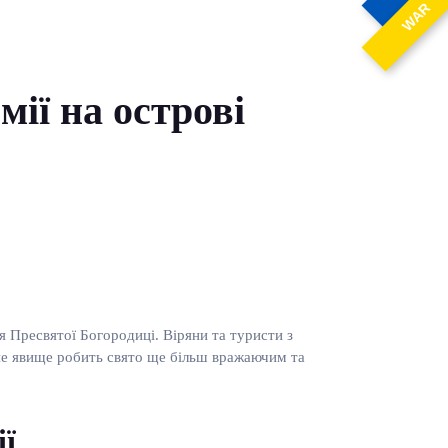
WAR
ії на острові
я Пресвятої Богородиці. Віряни та туристи з
айне явище робить свято ще більш вражаючим та
ії