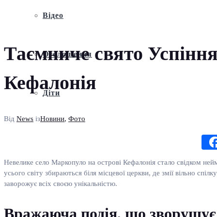
Відео
Таємниче свято Успіння 
Оголошення
Кефалонія
Діти
Від
News
із
Новини
,
Фото
Невелике село Маркопуло на острові Кефалонія стало свідком нейм
усього світу збираються біля місцевої церкви, де змії вільно сп
заворожує всіх своєю унікальністю.
Вражаюча подія, що зворушує с