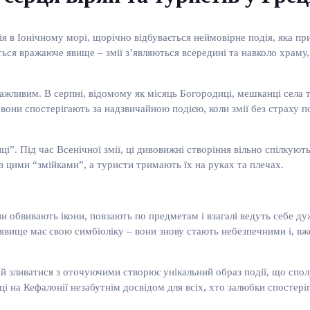
 в Іонічному морі, щорічно відбувається неймовірне подія, яка прив
ється вражаюче явище – змії з’являються всередині та навколо храм
важливим. В серпні, відомому як місяць Богородиці, мешканці села 
вони спостерігають за надзвичайною подією, коли змії без страху п
”. Під час Всенічної змії, ці дивовижні створіння вільно спілкують
з цими “змійками”, а туристи тримають їх на руках та плечах.
и обвивають ікони, повзають по предметам і взагалі ведуть себе ду
Це явище має свою симбіоліку – вони знову стають небезпечними і, 
ій зливатися з оточуючими створює унікальний образ події, що спол
і на Кефалонії незабутнім досвідом для всіх, хто залюбки спостеріг