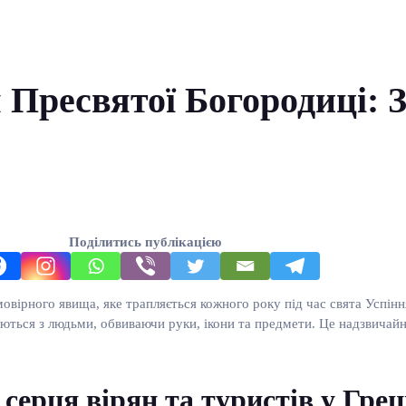
Пресвятої Богородиці: Зм
Поділитись публікацією
овірного явища, яке трапляється кожного року під час свята Успінн
ілкуються з людьми, обвиваючи руки, ікони та предмети. Це надзвич
ерця вірян та туристів у Грец