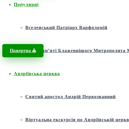
Популярні
Головна
/
Новини
/
Новини
/
Таємниче свято Успіння Пресвятої Бог
Вселенський Патріарх Варфоломій
Пожертва ⛪️
Фонд пам’яті Блаженнішого Митрополит
Андріївська церква
Святий апостол Андрій Первозванний
Віртуальна екскурсія по Андріївській церкв