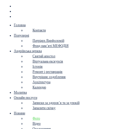
Головна
Контакти
Популярні
Патріарх Варфоломій
Фонд пам’яті МЕФОДІЯ
Андріївська церква
Святий апостол
Віртуальна екскурсія
Історія
Ремонт і реставрація
Внутрішнє оздоблення
Архітектура
Календар
Молитва
Онлайн послуги
Записки за здоров’я та за упокій
Запалити свічку
Новини
Фото
Відео
Оголошення