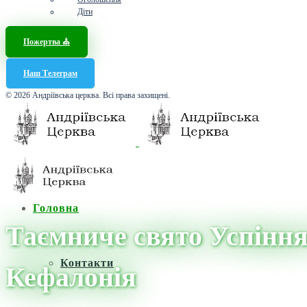
Діти
Пожертва ⛪️
Наш Телеграм
© 2026 Андріївська церква. Всі права захищені.
Головна
Таємниче свято Успіння 
Контакти
Кефалонія