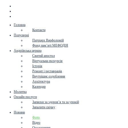
Головна
Контакти
Популярні
Патріарх Варфоломій
Фонд пам’яті МЕФОДІЯ
Андріївська церква
Святий апостол
Віртуальна екскурсія
Історія
Ремонт і реставрація
Внутрішнє оздоблення
Архітектура
Календар
Молитва
Онлайн послуги
Записки за здоров’я та за упокій
Запалити свічку
Новини
Фото
Відео
Оголошення