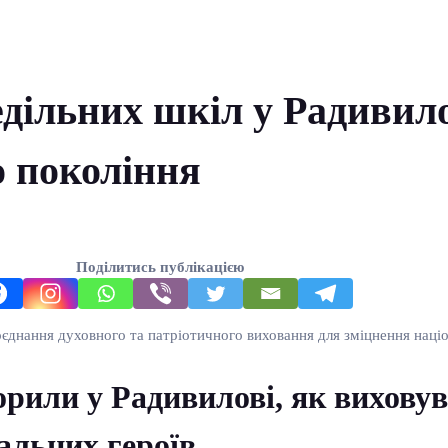
дільних шкіл у Радивило
о покоління
Поділитись публікацією
оєднання духовного та патріотичного виховання для зміцнення націо
орили у Радивилові, як вихову
альних героїв