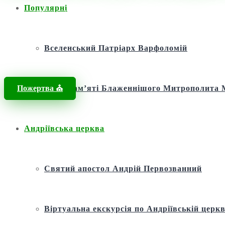
Популярні
Головна
/
Новини
/
Новини
/
Семінар для вчителів недільних шкіл у
Вселенський Патріарх Варфоломій
Пожертва ⛪️
Фонд пам’яті Блаженнішого Митрополит
Андріївська церква
Святий апостол Андрій Первозванний
Віртуальна екскурсія по Андріївській церкв