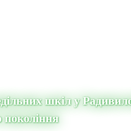
дільних шкіл у Радивило
о покоління