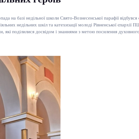
пада на базі недільної школи Свято-Вознесенської парафії відбувся
яльних недільних шкіл та катехизації молоді Рівненської єпархії П
ини, які поділилися досвідом і знаннями з метою посилення духовного