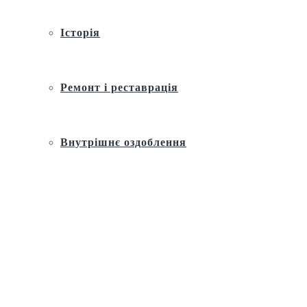
Історія
Ремонт і реставрація
Внутрішнє оздоблення
Архітектура
Православний церковний календар
Молитва