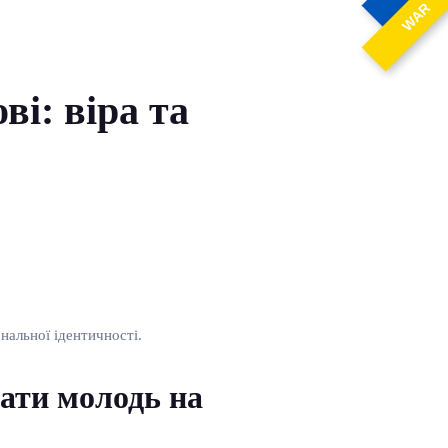
WAR
ві: віра та
нальної ідентичності.
вати молодь на