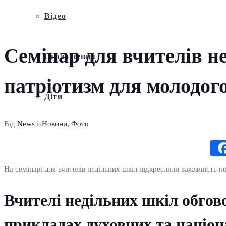
Відео
Семінар для вчителів не
Оголошення
патріотизм для молодог
Діти
Від
News
із
Новини
,
Фото
На семінарі для вчителів недільних шкіл підкреслили важливість п
Вчителі недільних шкіл обгов
прикладах духовних та націон