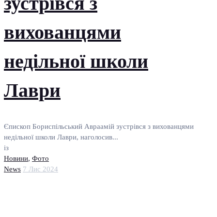
зустрівся з
вихованцями
недільної школи
Лаври
Єпископ Бориспільський Авраамій зустрівся з вихованцями
недільної школи Лаври, наголосив...
із
Новини
,
Фото
News
7 Лис 2024