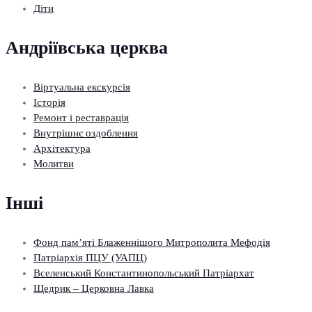
Діти
Андріївська церква
Віртуальна екскурсія
Історія
Ремонт і реставрація
Внутрішнє оздоблення
Архітектура
Молитви
Інші
Фонд пам’яті Блаженнішого Митрополита Мефодія
Патріархія ПЦУ (УАПЦ)
Вселенський Константинопольський Патріархат
Щедрик – Церковна Лавка