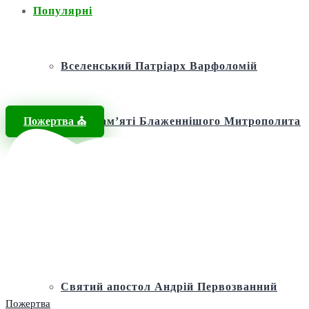
Популярні
Вселенський Патріарх Варфоломій
Пожертва ⛪️
Фонд пам’яті Блаженнішого Митрополита
МЕФОДІЯ
Андріївська церква
Святий апостол Андрій Первозванний
Пожертва