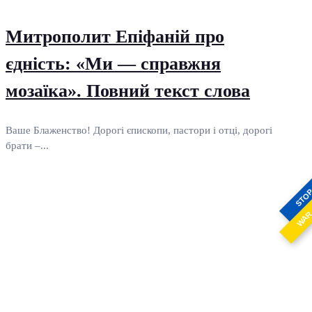
Митрополит Епіфаній про
єдність: «Ми — справжня
мозаїка». Повний текст слова
Ваше Блаженство! Дорогі єпископи, пастори і отці, дорогі
брати –...
STO
WA