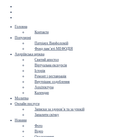
Головна
Контакти
Популярні
Патріарх Варфоломій
Фонд пам’яті МЕФОДІЯ
Андріївська церква
Святий апостол
Віртуальна екскурсія
Історія
Ремонт і реставрація
Внутрішнє оздоблення
Архітектура
Календар
Молитва
Онлайн послуги
Записки за здоров’я та за упокій
Запалити свічку
Новини
Фото
Відео
Оголошення