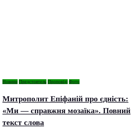
Новини
Предстоятель
Проповіді
Фото
Митрополит Епіфаній про єдність:
«Ми — справжня мозаїка». Повний
текст слова