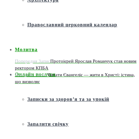
Православний церковний календар
Молитва
Попередня Запис
Протоієрей Ярослав Романчук став новим
ректором КПБА
Онлайн послуги
Наступна Запис
Читати Євангеліє — жити в Христі: істина,
що визволяє
Записки за здоров’я та за упокій
Запалити свічку