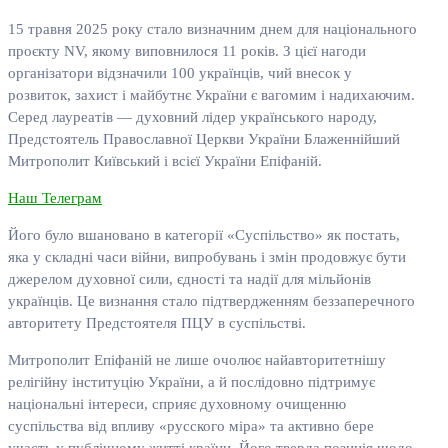
15 травня 2025 року стало визначним днем для національного
проєкту NV, якому виповнилося 11 років. З цієї нагоди
організатори відзначили 100 українців, чий внесок у
розвиток, захист і майбутнє України є вагомим і надихаючим.
Серед лауреатів — духовний лідер українського народу,
Предстоятель Православної Церкви України Блаженнійший
Митрополит Київський і всієї України Епіфаній.
Наш Телеграм
Його було вшановано в категорії «Суспільство» як постать,
яка у складні часи війни, випробувань і змін продовжує бути
джерелом духовної сили, єдності та надії для мільйонів
українців. Це визнання стало підтвердженням беззаперечного
авторитету Предстоятеля ПЦУ в суспільстві.
Митрополит Епіфаній не лише очолює найавторитетнішу
релігійну інституцію України, а й послідовно підтримує
національні інтереси, сприяє духовному очищенню
суспільства від впливу «русского міра» та активно бере