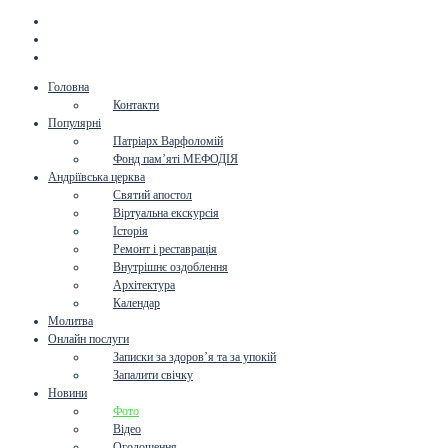
Головна
Контакти
Популярні
Патріарх Варфоломій
Фонд пам’яті МЕФОДІЯ
Андріївська церква
Святий апостол
Віртуальна екскурсія
Історія
Ремонт і реставрація
Внутрішнє оздоблення
Архітектура
Календар
Молитва
Онлайн послуги
Записки за здоров’я та за упокій
Запалити свічку
Новини
Фото
Відео
Оголошення