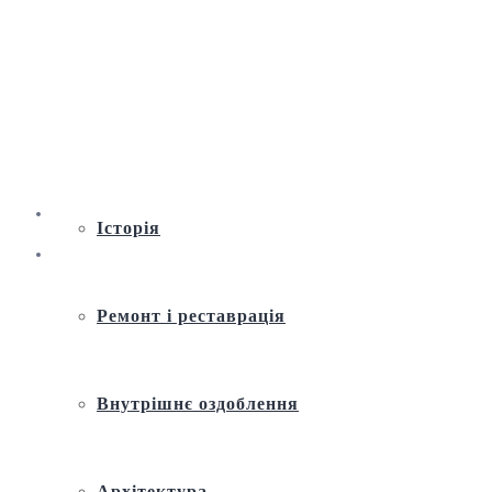
Віртуальна екскурсія по Андріївській
церкві
Історія
Ремонт і реставрація
Внутрішнє оздоблення
Архітектура