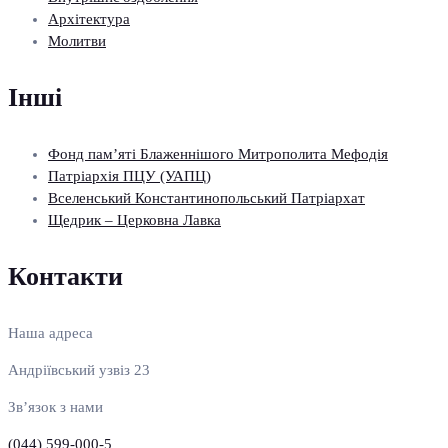
Архітектура
Молитви
Інші
Фонд пам’яті Блаженнішого Митрополита Мефодія
Патріархія ПЦУ (УАПЦ)
Вселенський Константинопольський Патріархат
Щедрик – Церковна Лавка
Контакти
Наша адреса
Андріївський узвіз 23
Зв’язок з нами
(044) 599-000-5