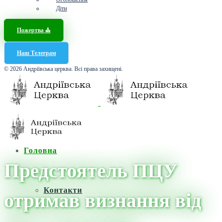
Діти
Пожертва ⛪️
Наш Телеграм
© 2026 Андріївська церква. Всі права захищені.
Головна
Предстоятель ПЦУ
Контакти
отримав визнання від