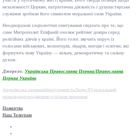
участь у публічному житті країни. Його тверда позиція щодо
незалежності Церкви, патріотична діяльність і душпастирське
служіння зробили його символом моральної сили України.
Неодноразові соціологічні опитування свідчать про те, що
саме Митрополит Епіфаній очолює рейтинг довіри серед
релігійних діячів у країні. Його голос звучить поруч із
голосами військових, волонтерів, лікарів, митців і освітян, які
формують нову Україну — вільну, демократичну та сильну
духом.
Джерело:
Українська Православна Церква/Православна
Церква України
Андріївська церква
війна
духовність
Люди NV
моральний
приклад
нагородження
суспільне визнання
Пожертва
Наш Телеграм