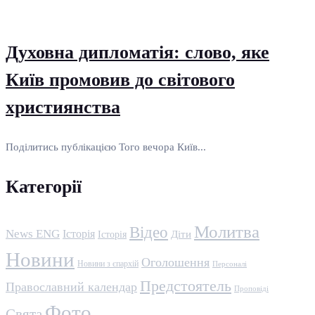
Духовна дипломатія: слово, яке
Київ промовив до світового
християнства
Поділитись публікацією Того вечора Київ...
Категорії
Молитва
Відео
News ENG
Історія
Історія
Діти
Новини
Оголошення
Новини з єпархій
Персоналі
Предстоятель
Православний календар
Проповіді
Фото
Свята