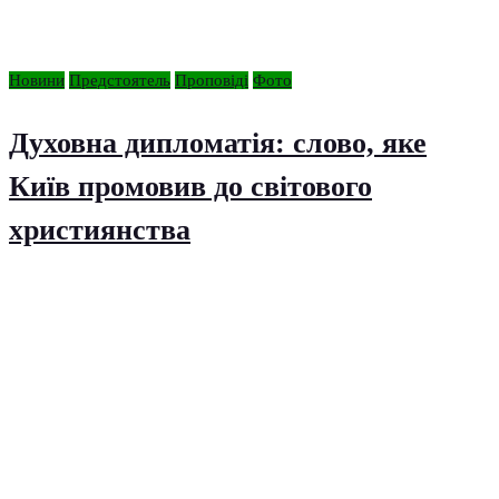
Новини
Предстоятель
Проповіді
Фото
Духовна дипломатія: слово, яке
Київ промовив до світового
християнства