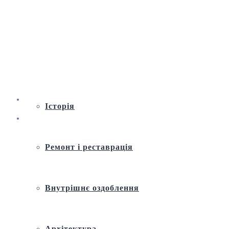
Віртуальна екскурсія по Андріївській
церкві
Історія
Ремонт і реставрація
Внутрішнє оздоблення
Архітектура