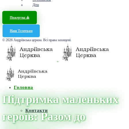
Діти
Пожертва ⛪️
Наш Телеграм
© 2026 Андріївська церква. Всі права захищені.
Головна
Підтримка маленьких
Контакти
героїв: Разом до