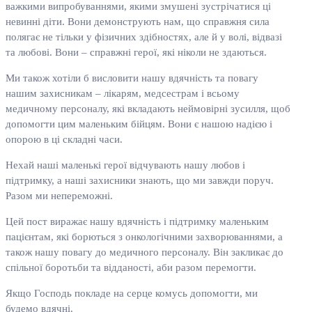
важкими випробуваннями, якими змушені зустрічатися ці
невинні діти. Вони демонструють нам, що справжня сила
полягає не тільки у фізичних здібностях, але й у волі, відвазі
та любові. Вони – справжні герої, які ніколи не здаються.
Ми також хотіли б висловити нашу вдячність та повагу
нашим захисникам – лікарям, медсестрам і всьому
медичному персоналу, які вкладають неймовірні зусилля, щоб
допомогти цим маленьким бійцям. Вони є нашою надією і
опорою в ці складні часи.
Нехай наші маленькі герої відчувають нашу любов і
підтримку, а наші захисники знають, що ми завжди поруч.
Разом ми непереможні.
Цей пост виражає нашу вдячність і підтримку маленьким
пацієнтам, які борються з онкологічними захворюваннями, а
також нашу повагу до медичного персоналу. Він закликає до
спільної боротьби та відданості, аби разом перемогти.
Якщо Господь покладе на серце комусь допомогти, ми
будемо вдячні.