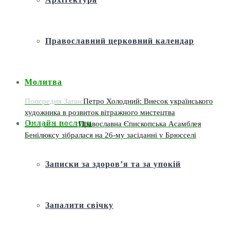
Православний церковний календар
Молитва
Попередня Запис
Петро Холодний: Внесок українського
художника в розвиток вітражного мистецтва
Онлайн послуги
Наступна Запис
Православна Єпископська Асамблея
Бенілюксу зібралася на 26-му засіданні у Брюсселі
Записки за здоров’я та за упокій
Запалити свічку