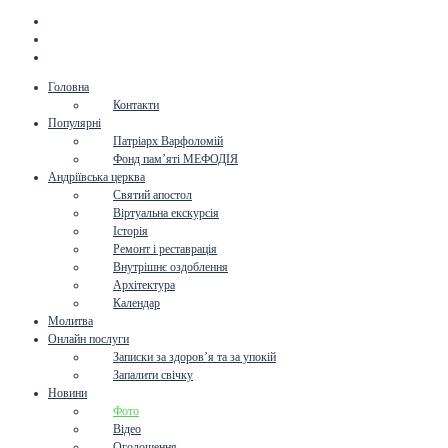
Головна
Контакти
Популярні
Патріарх Варфоломій
Фонд пам’яті МЕФОДІЯ
Андріївська церква
Святий апостол
Віртуальна екскурсія
Історія
Ремонт і реставрація
Внутрішнє оздоблення
Архітектура
Календар
Молитва
Онлайн послуги
Записки за здоров’я та за упокій
Запалити свічку
Новини
Фото
Відео
Оголошення