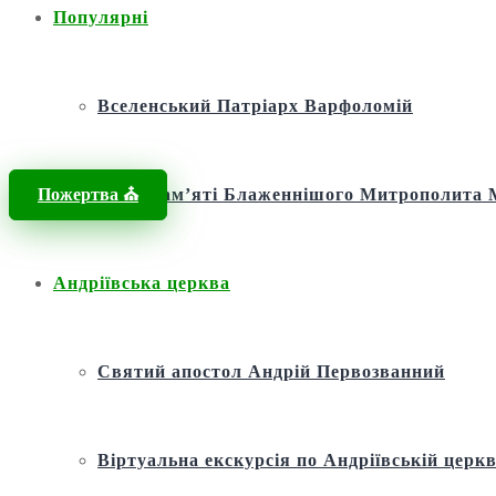
Популярні
Вселенський Патріарх Варфоломій
Пожертва ⛪️
Фонд пам’яті Блаженнішого Митрополит
Андріївська церква
Святий апостол Андрій Первозванний
Віртуальна екскурсія по Андріївській церкв