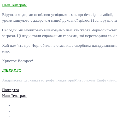
Наш Телеграм
Віруючи люди, ми особливо усвідомлюємо, що безслідні амбіції, н
уроки минулого є джерелом нашої духовної зрілості і запорукою 
Сьогодні ми молитовно вшановуємо пам’ять жертв Чорнобильської т
загрози. Ці люди стали справжніми героями, які перетворили свій
Хай пам’ять про Чорнобиль не стає лише скорбним нагадуванням, а
мир.
Христос Воскрес!
ДЖЕРЕЛО
Андріївська церква
катастрофа
ліквідатори
Митрополит Епіфаній
мо
Пожертва
Наш Телеграм