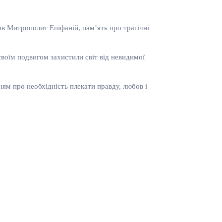
ив Митрополит Епіфаній, пам’ять про трагічні
воїм подвигом захистили світ від невидимої
ям про необхідність плекати правду, любов і