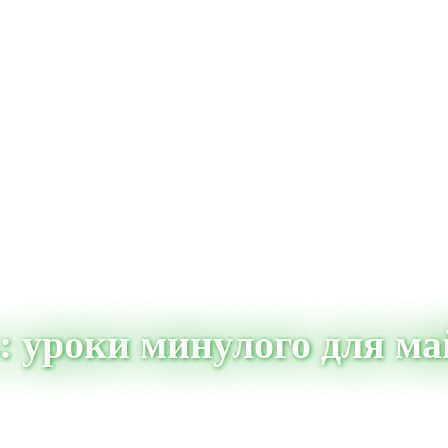
: уроки минулого для ма
ого для майбутнього