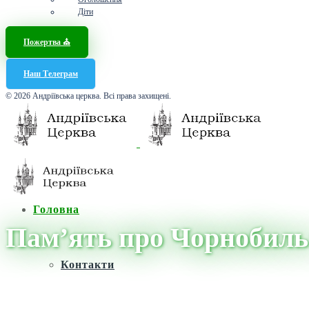
Діти
Пожертва ⛪️
Наш Телеграм
© 2026 Андріївська церква. Всі права захищені.
Головна
Пам’ять про Чорнобиль
Контакти
Головна
/
Новини
/
Новини
/
Пам’ять про Чорнобиль: уроки минул