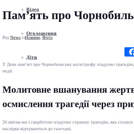
Відео
Пам’ять про Чорнобиль
Оголошення
Від
News
із
Новини
,
Фото
Діти
У День пам’яті про Чорнобильську катастрофу згадуємо трагедію, 
події.​
Молитовне вшанування жертв 
осмислення трагедії через при
26 квітня ми з скорботою згадуємо страшну трагедію, яка сталася
наслідки відчуваються до сьогодні.