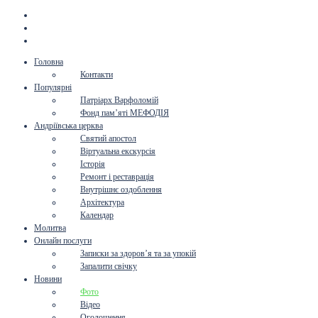
Головна
Контакти
Популярні
Патріарх Варфоломій
Фонд пам’яті МЕФОДІЯ
Андріївська церква
Святий апостол
Віртуальна екскурсія
Історія
Ремонт і реставрація
Внутрішнє оздоблення
Архітектура
Календар
Молитва
Онлайн послуги
Записки за здоров’я та за упокій
Запалити свічку
Новини
Фото
Відео
Оголошення