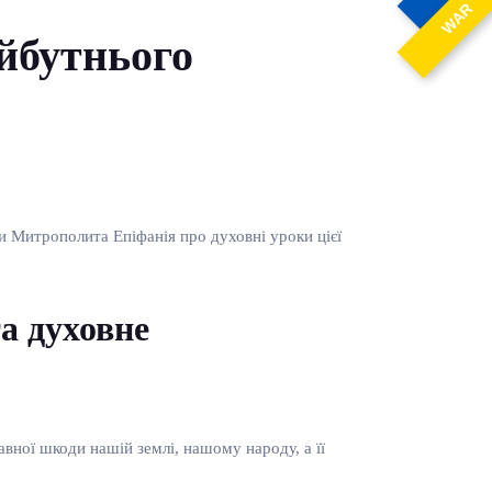
WAR
йбутнього
ми Митрополита Епіфанія про духовні уроки цієї
а духовне
вної шкоди нашій землі, нашому народу, а її