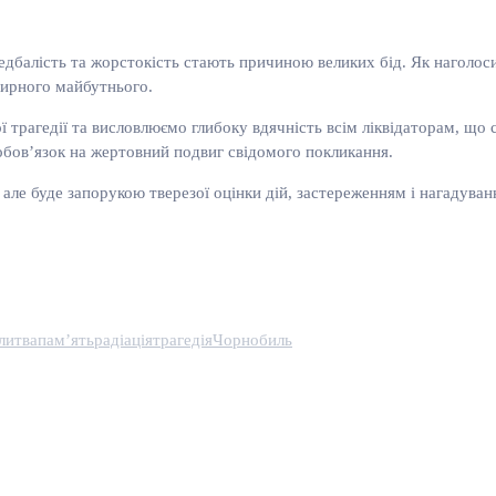
едбалість та жорстокість стають причиною великих бід. Як наголос
мирного майбутнього.
рагедії та висловлюємо глибоку вдячність всім ліквідаторам, що с
 обов’язок на жертовний подвиг свідомого покликання.
ле буде запорукою тверезої оцінки дій, застереженням і нагадуванн
литва
пам’ять
радіація
трагедія
Чорнобиль