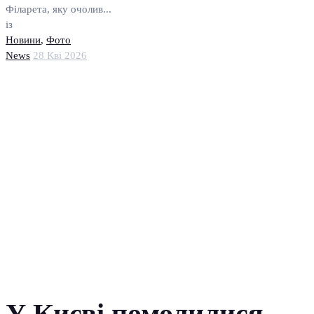
Філарета, яку очолив...
із
Новини
,
Фото
News
28 Кві 2026
У Києві помолилися