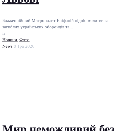
Блаженнійший Митрополит Епіфаній підніс молитви за
загиблих українських оборонців та...
із
Новини
,
Фото
News
8 Тра 2026
Мир неможливий без