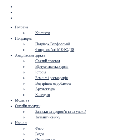
Головна
Контакти
Популярні
Патріарх Варфоломій
Фонд пам’яті МЕФОДІЯ
Андріївська церква
Святий апостол
Віртуальна екскурсія
Історія
Ремонт і реставрація
Внутрішнє оздоблення
Архітектура
Календар
Молитва
Онлайн послуги
Записки за здоров’я та за упокій
Запалити свічку
Новини
Фото
Відео
Оголошення