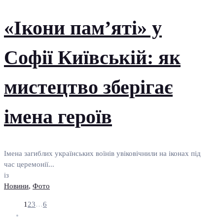
«Ікони пам’яті» у
Софії Київській: як
мистецтво зберігає
імена героїв
Імена загиблих українських воїнів увіковічнили на іконах під
час церемонії...
із
Новини
,
Фото
1
2
3
…
6