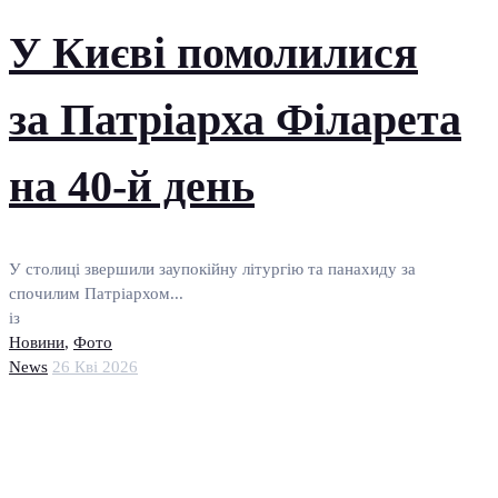
У Києві помолилися
за Патріарха Філарета
на 40-й день
У столиці звершили заупокійну літургію та панахиду за
спочилим Патріархом...
із
Новини
,
Фото
News
26 Кві 2026