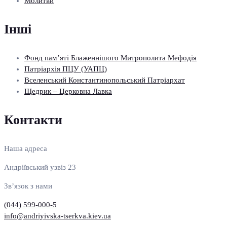
Молитви
Інші
Фонд пам’яті Блаженнішого Митрополита Мефодія
Патріархія ПЦУ (УАПЦ)
Вселенський Константинопольський Патріархат
Щедрик – Церковна Лавка
Контакти
Наша адреса
Андріївський узвіз 23
Зв’язок з нами
(044) 599-000-5
info@andriyivska-tserkva.kiev.ua