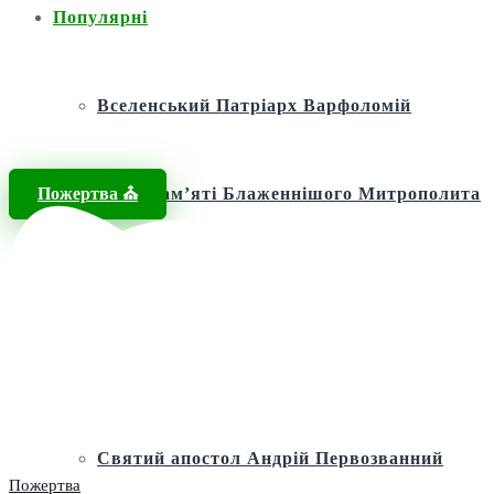
Популярні
Вселенський Патріарх Варфоломій
Пожертва ⛪️
Фонд пам’яті Блаженнішого Митрополита
МЕФОДІЯ
Андріївська церква
Святий апостол Андрій Первозванний
Пожертва