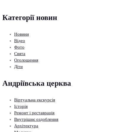
Категорії новин
Новини
Відео
Фото
Свята
Оголошення
Діти
Андріївська церква
Віртуальна екскурсія
Історія
Ремонт і реставрація
Внутрішнє оздоблення
Архітектура