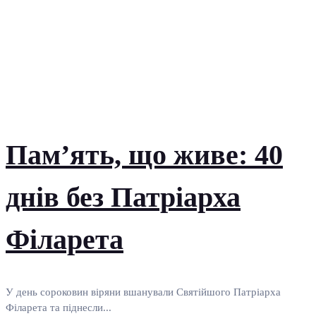
Пам’ять, що живе: 40
днів без Патріарха
Філарета
У день сороковин віряни вшанували Святійшого Патріарха
Філарета та піднесли...