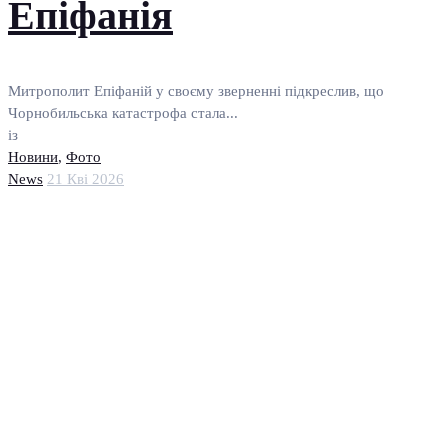
Епіфанія
Митрополит Епіфаній у своєму зверненні підкреслив, що
Чорнобильська катастрофа стала...
із
Новини
,
Фото
News
21 Кві 2026