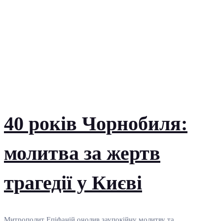
40 років Чорнобиля:
молитва за жертв
трагедії у Києві
Митрополит Епіфаній очолив заупокійну молитву та