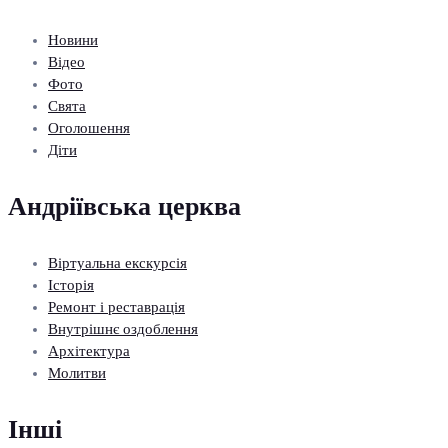
Новини
Відео
Фото
Свята
Оголошення
Діти
Андріївська церква
Віртуальна екскурсія
Історія
Ремонт і реставрація
Внутрішнє оздоблення
Архітектура
Молитви
Інші