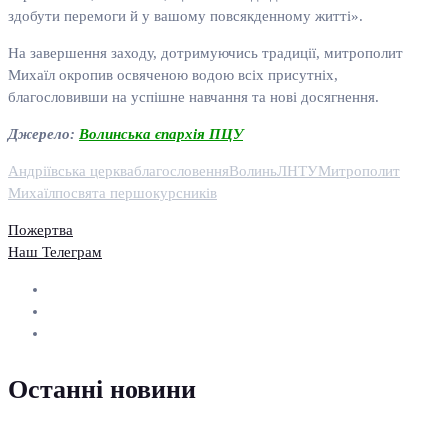
здобути перемоги й у вашому повсякденному житті».
На завершення заходу, дотримуючись традиції, митрополит
Михаїл окропив освяченою водою всіх присутніх,
благословивши на успішне навчання та нові досягнення.
Джерело:
Волинська єпархія ПЦУ
Андріївська церква
благословення
Волинь
ЛНТУ
Митрополит
Михаїл
посвята першокурсників
Пожертва
Наш Телеграм
Останні новини