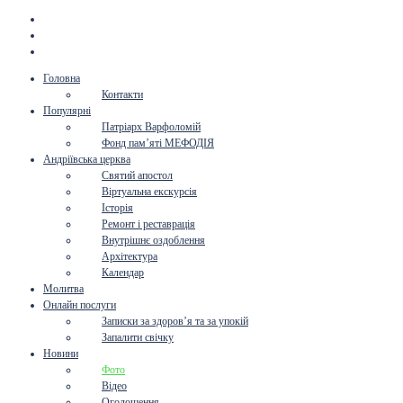
Головна
Контакти
Популярні
Патріарх Варфоломій
Фонд пам’яті МЕФОДІЯ
Андріївська церква
Святий апостол
Віртуальна екскурсія
Історія
Ремонт і реставрація
Внутрішнє оздоблення
Архітектура
Календар
Молитва
Онлайн послуги
Записки за здоров’я та за упокій
Запалити свічку
Новини
Фото
Відео
Оголошення