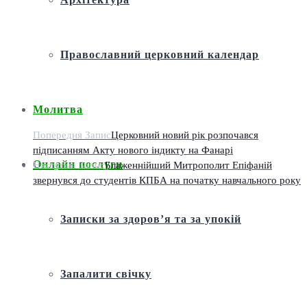
Православний церковний календар
Молитва
Попередня Запис
Церковний новий рік розпочався
підписанням Акту нового індикту на Фанарі
Онлайн послуги
Наступна Запис
Блаженнійший Митрополит Епіфаній
звернувся до студентів КПБА на початку навчального року
Записки за здоров’я та за упокій
Запалити свічку