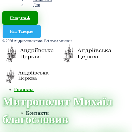
Діти
Пожертва ⛪️
Наш Телеграм
© 2026 Андріївська церква. Всі права захищені.
Головна
Митрополит Михаїл
Контакти
благословив