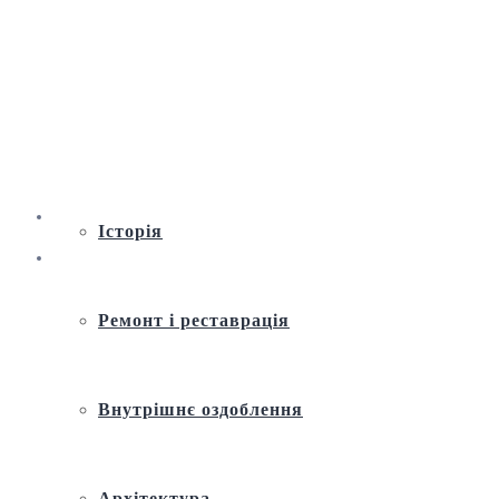
Віртуальна екскурсія по Андріївській
церкві
Історія
Ремонт і реставрація
Внутрішнє оздоблення
Архітектура