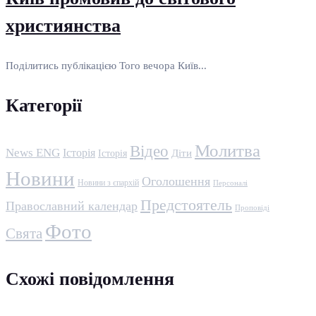
християнства
Поділитись публікацією Того вечора Київ...
Категорії
Молитва
Відео
News ENG
Історія
Історія
Діти
Новини
Оголошення
Новини з єпархій
Персоналі
Предстоятель
Православний календар
Проповіді
Фото
Свята
Схожі повідомлення