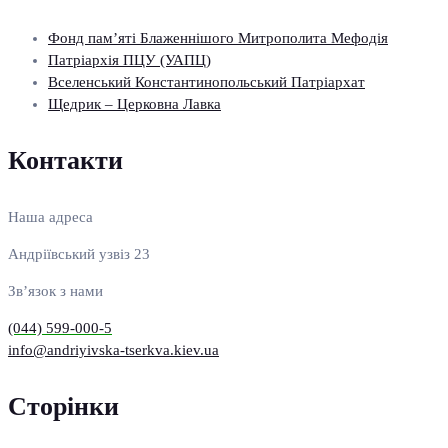
Фонд пам’яті Блаженнішого Митрополита Мефодія
Патріархія ПЦУ (УАПЦ)
Вселенський Константинопольський Патріархат
Щедрик – Церковна Лавка
Контакти
Наша адреса
Андріївський узвіз 23
Зв’язок з нами
(044) 599-000-5
info@andriyivska-tserkva.kiev.ua
Сторінки