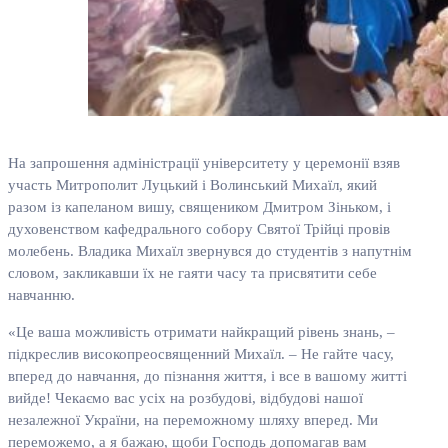
На запрошення адміністрації університету у церемонії взяв
участь Митрополит Луцький і Волинський Михаїл, який
разом із капеланом вишу, священиком Дмитром Зіньком, і
духовенством кафедрального собору Святої Трійці провів
молебень. Владика Михаїл звернувся до студентів з напутнім
словом, закликавши їх не гаяти часу та присвятити себе
навчанню.
«Це ваша можливість отримати найкращий рівень знань, –
підкреслив високопреосвященний Михаїл. – Не гайте часу,
вперед до навчання, до пізнання життя, і все в вашому житті
вийде! Чекаємо вас усіх на розбудові, відбудові нашої
незалежної України, на переможному шляху вперед. Ми
переможемо, а я бажаю, щоби Господь допомагав вам