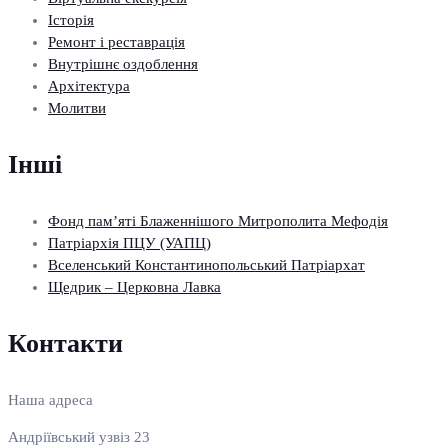
Історія
Ремонт і реставрація
Внутрішнє оздоблення
Архітектура
Молитви
Інші
Фонд пам’яті Блаженнішого Митрополита Мефодія
Патріархія ПЦУ (УАПЦ)
Вселенський Константинопольський Патріархат
Щедрик – Церковна Лавка
Контакти
Наша адреса
Андріївський узвіз 23