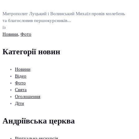
Митрополит Луцький і Волинський Михаїл провів молебень
та благословив першокурсників...
із
Новини
,
Фото
Категорії новин
Новини
Відео
Фото
Свята
Оголошення
Діти
Андріївська церква
Віртуальна екскурсія