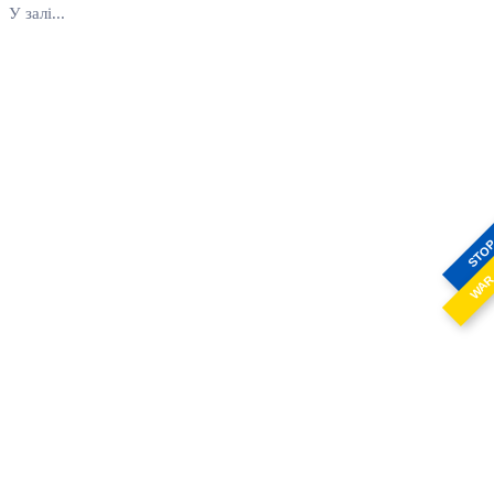
У залі...
STO
WA