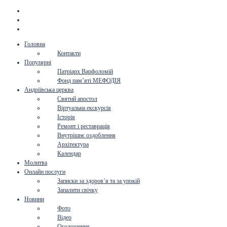
Головна
Контакти
Популярні
Патріарх Варфоломій
Фонд пам’яті МЕФОДІЯ
Андріївська церква
Святий апостол
Віртуальна екскурсія
Історія
Ремонт і реставрація
Внутрішнє оздоблення
Архітектура
Календар
Молитва
Онлайн послуги
Записки за здоров’я та за упокій
Запалити свічку
Новини
Фото
Відео
Оголошення