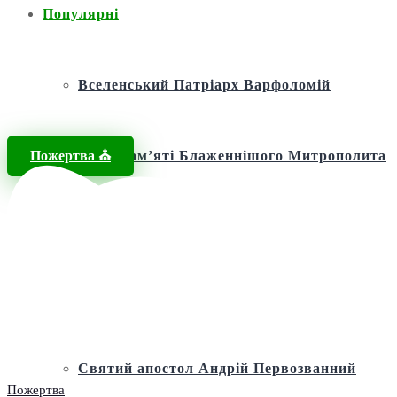
Популярні
Вселенський Патріарх Варфоломій
Пожертва ⛪️
Фонд пам’яті Блаженнішого Митрополита
МЕФОДІЯ
Андріївська церква
Святий апостол Андрій Первозванний
Пожертва