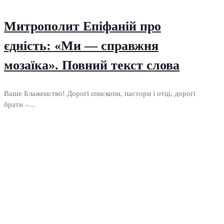
Митрополит Епіфаній про
єдність: «Ми — справжня
мозаїка». Повний текст слова
Ваше Блаженство! Дорогі єпископи, пастори і отці, дорогі
брати –...