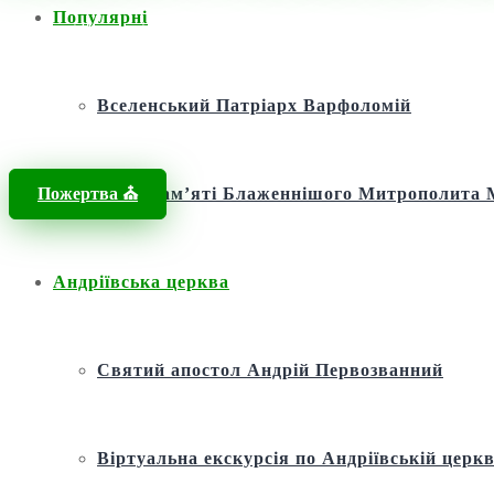
Популярні
Головна
/
Новини
/
Новини
/
Митрополит Епіфаній про освячення х
Вселенський Патріарх Варфоломій
Пожертва ⛪️
Фонд пам’яті Блаженнішого Митрополит
Андріївська церква
Святий апостол Андрій Первозванний
Віртуальна екскурсія по Андріївській церкв