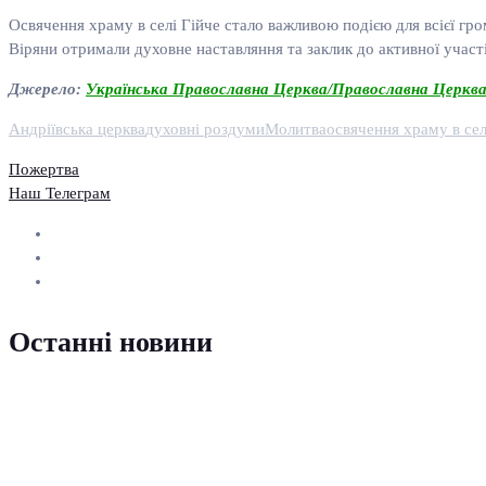
Освячення храму в селі Гійче стало важливою подією для всієї гро
Віряни отримали духовне наставляння та заклик до активної участ
Джерело:
Українська Православна Церква/Православна Церква
Андріївська церква
духовні роздуми
Молитва
освячення храму в сел
Пожертва
Наш Телеграм
Останні новини