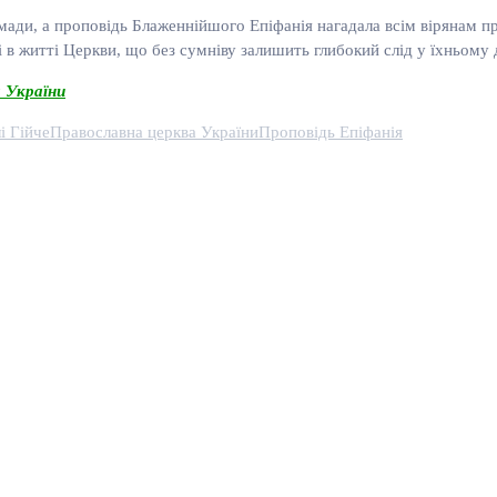
мади, а проповідь Блаженнійшого Епіфанія нагадала всім вірянам пр
і в житті Церкви, що без сумніву залишить глибокий слід у їхньому
 України
і Гійче
Православна церква України
Проповідь Епіфанія