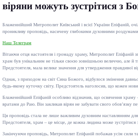
віряни можуть зустрітися з Бо
Блаженнійший Митрополит Київський і всієї України Епіфаній, очі
проникливу проповідь, насичену глибокими духовними роздумами
Наш Телеграм
Вітаючи отця настоятеля і громаду храму, Митрополит Епіфаній зг
храм був унікальним не тільки своєю зовнішньою величчю, але й т
Предстоятеля, мала велике значення для утвердження правдивої в
Однак, з приходом на світ Сина Божого, відбулося змінення давнь
будь-якому куточку світу. Предстоятель наголосив, що кожен нови
Блаженнійший Епіфаній особливо відзначив, що освячення храму –
вратами до Раю. Він закликав вірян не забувати свого обов’язку пе
Ця проповідь стала не лише важливим духовним наставлянням для г
Предстоятеля, храм – це місце, де кожна людина може зустрітися 
Закінчуючи проповідь, Митрополит Епіфаній побажав усім сили та 