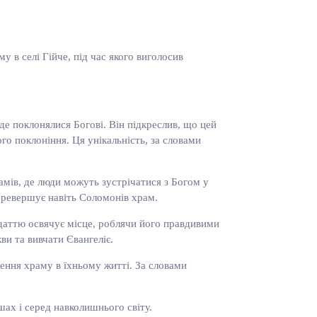
 в селі Гійче, під час якого виголосив
де поклонялися Богові. Він підкреслив, що цей
о поклоніння. Ця унікальність, за словами
амів, де люди можуть зустрічатися з Богом у
перевершує навіть Соломонів храм.
даттю освячує місце, роблячи його правдивими
ви та вивчати Євангеліє.
ення храму в їхньому житті. За словами
ах і серед навколишнього світу.