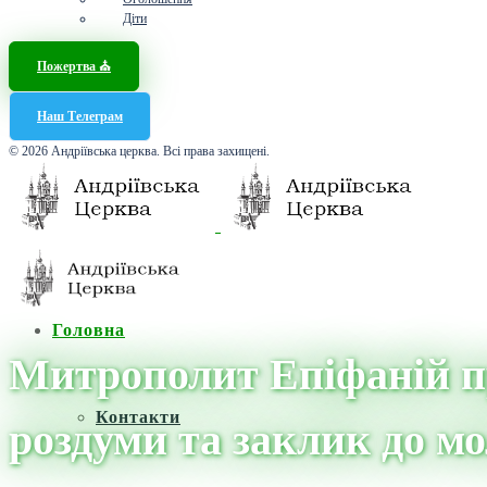
Діти
Пожертва ⛪️
Наш Телеграм
© 2026 Андріївська церква. Всі права захищені.
Головна
Митрополит Епіфаній пр
Контакти
роздуми та заклик до м