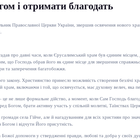
гом і отримати благодать
льник Православної Церкви України, звершив освячення нового храму
.
адав про давні часи, коли Єрусалимський храм був єдиним місцем, 
им, що Господь обрав його як єдине місце для звершення справжньог
іри та заперечення багатобожжя.
ого закону. Християнство принесло можливість створення безлічі хр
й храм, включаючи і той, що освячується, має духовну велич, яка 
 це не лише формальне дійство, а момент, коли Сам Господь благо
ред Богом, брати активну участь у спільній молитві, Таїнствах Церк
ромади села Гійче, але й нагадуванням для всіх християн про знач
з Богом і відчути Його присутність.
Божої допомоги у ствердженні правди, любові та добра у своїх душ