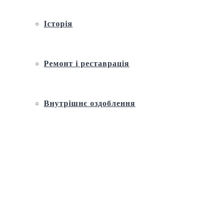
Історія
Ремонт і реставрація
Внутрішнє оздоблення
Архітектура
Православний церковний календар
Молитва