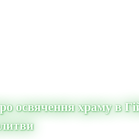
о освячення храму в Гій
олитви