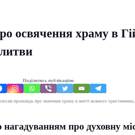
о освячення храму в Гій
олитви
Поділитись публікацією
голосив проповідь про значення храму в житті кожного християнина
 нагадуванням про духовну міс