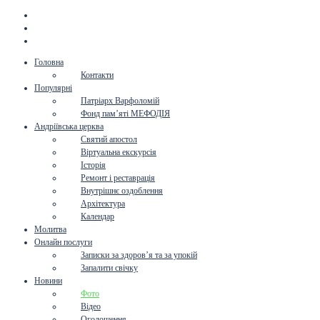
Головна
Контакти
Популярні
Патріарх Варфоломій
Фонд пам’яті МЕФОДІЯ
Андріївська церква
Святий апостол
Віртуальна екскурсія
Історія
Ремонт і реставрація
Внутрішнє оздоблення
Архітектура
Календар
Молитва
Онлайн послуги
Записки за здоров’я та за упокій
Запалити свічку
Новини
Фото
Відео
Оголошення