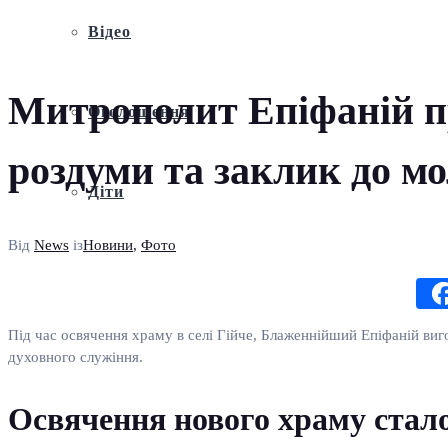
Відео
Митрополит Епіфаній пр
Оголошення
роздуми та заклик до м
Діти
Від
News
із
Новини
,
Фото
Під час освячення храму в селі Гійче, Блаженнійший Епіфаній ви
духовного служіння.
Освячення нового храму стало