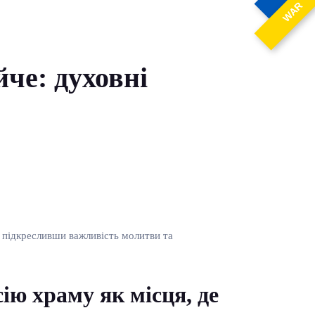
WAR
че: духовні
, підкресливши важливість молитви та
ію храму як місця, де