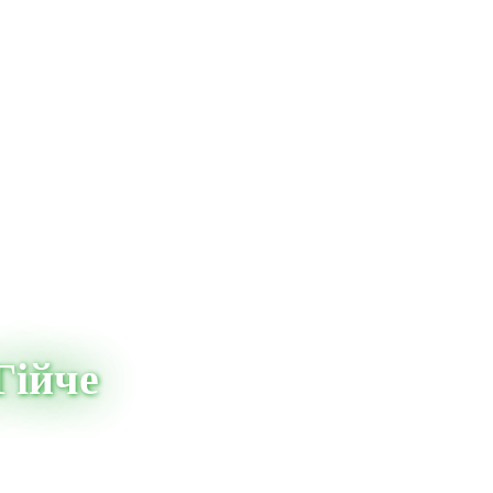
Гійче