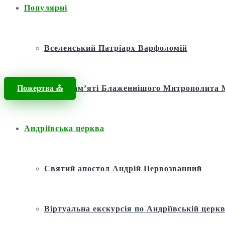
Популярні
Вселенський Патріарх Варфоломій
Пожертва ⛪️
Фонд пам’яті Блаженнішого Митрополит
Андріївська церква
Святий апостол Андрій Первозванний
Віртуальна екскурсія по Андріївській церкв