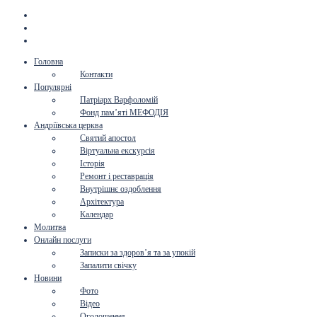
Головна
Контакти
Популярні
Патріарх Варфоломій
Фонд пам’яті МЕФОДІЯ
Андріївська церква
Святий апостол
Віртуальна екскурсія
Історія
Ремонт і реставрація
Внутрішнє оздоблення
Архітектура
Календар
Молитва
Онлайн послуги
Записки за здоров’я та за упокій
Запалити свічку
Новини
Фото
Відео
Оголошення