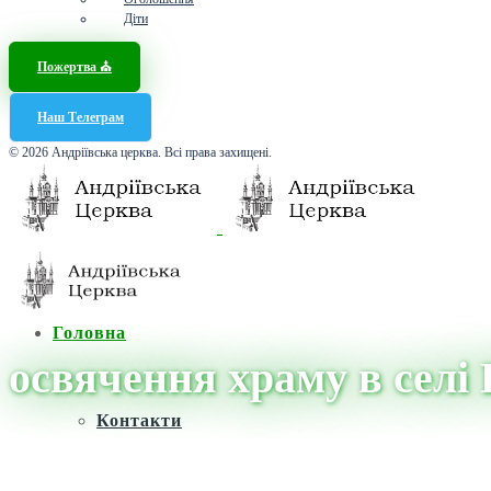
Діти
Пожертва ⛪️
Наш Телеграм
© 2026 Андріївська церква. Всі права захищені.
Головна
освячення храму в селі 
Контакти
Головна
/
Новини
/
освячення храму в селі Гійче