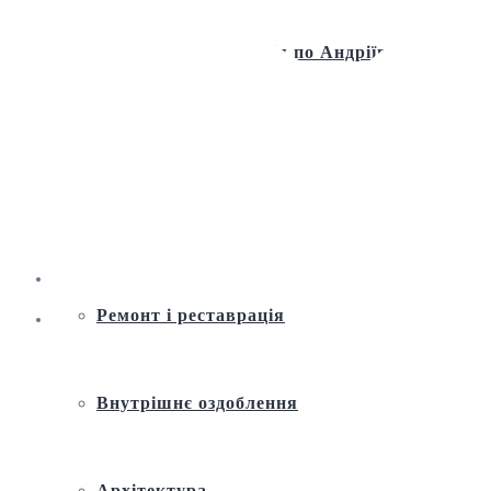
Віртуальна екскурсія по Андріївській
церкві
Історія
Ремонт і реставрація
Внутрішнє оздоблення
Архітектура