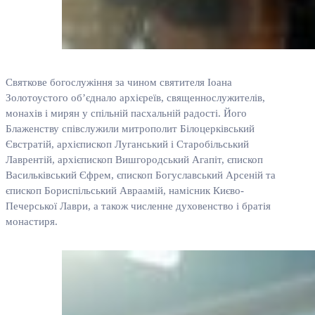
Святкове богослужіння за чином святителя Іоана
Золотоустого об’єднало архієреїв, священнослужителів,
монахів і мирян у спільній пасхальній радості. Його
Блаженству співслужили митрополит Білоцерківський
Євстратій, архієпископ Луганський і Старобільський
Лаврентій, архієпископ Вишгородський Агапіт, єпископ
Васильківський Єфрем, єпископ Богуславський Арсеній та
єпископ Бориспільський Авраамій, намісник Києво-
Печерської Лаври, а також численне духовенство і братія
монастиря.