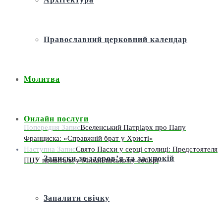
Православний церковний календар
Молитва
Онлайн послуги
Попередня Запис
Вселенський Патріарх про Папу
Франциска: «Справжній брат у Христі»
Наступна Запис
Свято Пасхи у серці столиці: Предстоятеля
Записки за здоров’я та за упокій
ПЦУ привітали у Михайлівському соборі
Запалити свічку