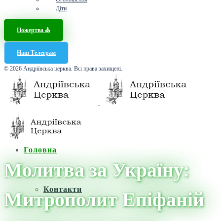
Діти
Пожертва ⛪️
Наш Телеграм
© 2026 Андріївська церква. Всі права захищені.
Головна
Молитва за Україну:
Контакти
Митрополит Епіфаній