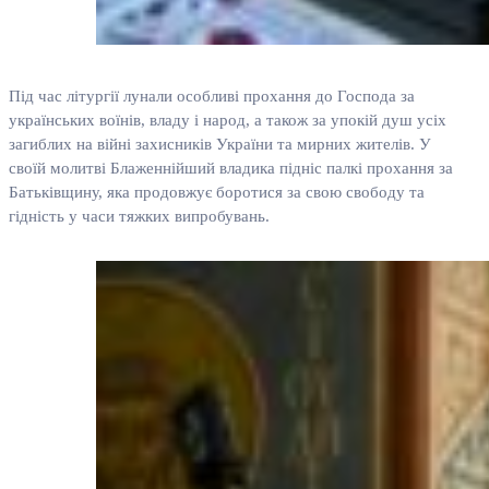
Під час літургії лунали особливі прохання до Господа за
українських воїнів, владу і народ, а також за упокій душ усіх
загиблих на війні захисників України та мирних жителів. У
своїй молитві Блаженнійший владика підніс палкі прохання за
Батьківщину, яка продовжує боротися за свою свободу та
гідність у часи тяжких випробувань.