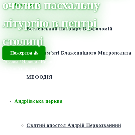
очолив пасхальну
Популярні
літургію в центрі
Вселенський Патріарх Варфоломій
столиці
Пожертва ⛪️
Фонд пам’яті Блаженнішого Митрополита
Головна
/
Новини
/
Новини
/
Молитва за Україну: Митрополит
Епіфаній очолив пасхальну літургію в центрі столиці
МЕФОДІЯ
Андріївська церква
Святий апостол Андрій Первозванний