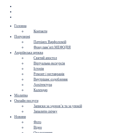
Головна
Контакти
Популярні
Патріарх Варфоломій
Фонд пам’яті МЕФОДІЯ
Андріївська церква
Святий апостол
Віртуальна екскурсія
Історія
Ремонт і реставрація
Внутрішнє оздоблення
Архітектура
Календар
Молитва
Онлайн послуги
Записки за здоров’я та за упокій
Запалити свічку
Новини
Фото
Відео
Оголошення