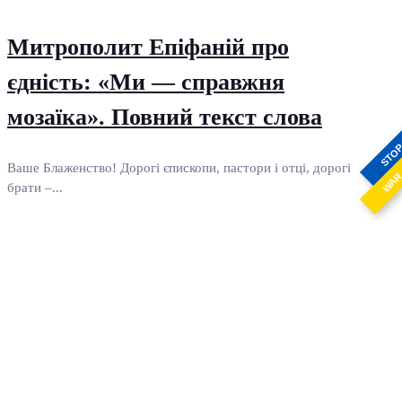
Митрополит Епіфаній про
єдність: «Ми — справжня
мозаїка». Повний текст слова
STO
Ваше Блаженство! Дорогі єпископи, пастори і отці, дорогі
WA
брати –...