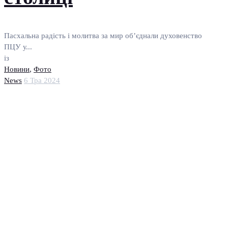
Пасхальна радість і молитва за мир об’єднали духовенство
ПЦУ у...
із
Новини
,
Фото
News
6 Тра 2024