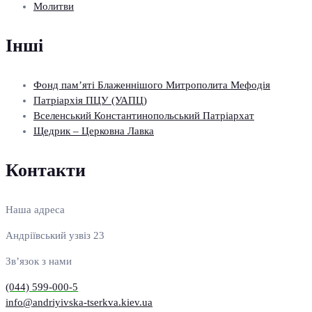
Молитви
Інші
Фонд пам’яті Блаженнішого Митрополита Мефодія
Патріархія ПЦУ (УАПЦ)
Вселенський Константинопольський Патріархат
Щедрик – Церковна Лавка
Контакти
Наша адреса
Андріївський узвіз 23
Зв’язок з нами
(044) 599-000-5
info@andriyivska-tserkva.kiev.ua