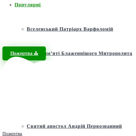
Популярні
Вселенський Патріарх Варфоломій
Пожертва ⛪️
Фонд пам’яті Блаженнішого Митрополита
МЕФОДІЯ
Андріївська церква
Святий апостол Андрій Первозванний
Пожертва