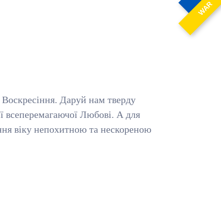
WAR
є Воскресіння. Даруй нам тверду
єї всеперемагаючої Любові. А для
чення віку непохитною та нескореною