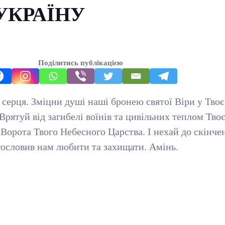
УКРАЇНУ
Поділитись публікацією
серця. Зміцни душі наші бронею святої Віри у Тво
ятуй від загибелі воїнів та цивільних теплом Тво
ий Ворота Твого Небесного Царства. І нехай до скін
агословив нам любити та захищати. Амінь.