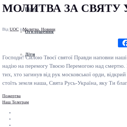
МОЛИТВА ЗА СВЯТУ 
Відео
Від
UOC
із
Молитва
,
Новини
Оголошення
Діти
Господи! Силою Твоєї святої Правди наповни наші 
надію на перемогу Твоєю Перемогою над смертю. Вр
тих, хто загинув від рук московської орди, відкр
стоїть земля наша, Свята Русь-Україна, яку Ти бл
Пожертва
Наш Телеграм