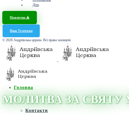
Діти
Пожертва ⛪️
Наш Телеграм
© 2026 Андріївська церква. Всі права захищені.
Головна
МОЛИТВА ЗА СВЯТУ 
Контакти
Головна
/
Новини
/
Молитва
/
МОЛИТВА ЗА СВЯТУ УКРАЇНУ