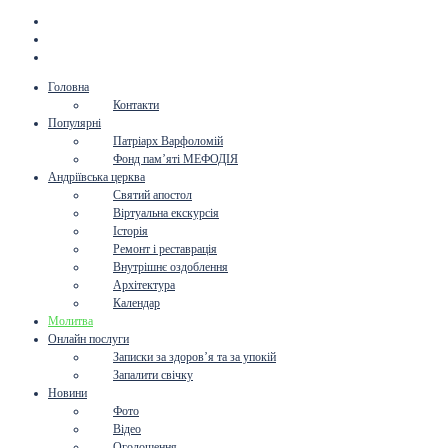
Головна
Контакти
Популярні
Патріарх Варфоломій
Фонд пам’яті МЕФОДІЯ
Андріївська церква
Святий апостол
Віртуальна екскурсія
Історія
Ремонт і реставрація
Внутрішнє оздоблення
Архітектура
Календар
Молитва
Онлайн послуги
Записки за здоров’я та за упокій
Запалити свічку
Новини
Фото
Відео
Оголошення