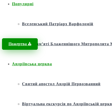
Популярні
Вселенський Патріарх Варфоломій
Пожертва ⛪️
Фонд пам’яті Блаженнішого Митрополит
Андріївська церква
Святий апостол Андрій Первозванний
Віртуальна екскурсія по Андріївській церкв