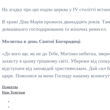
На згадку про цю подію церква у ІV столітті встан
В храмі Діва Марія прожила дванадцять років. Там
домашнього господарювання та жіночих ремесел.
Молитва в день Святої Богородиці
«До кого ще, як не до Тебе, Матінко небесна, зверн
захисту в цьому грішному світі. Убережи від спокус
відступати від заповідей християнських. Дай сил 
щире. Помолися за мене Господу нашому всемогут
Пожертва
Наш Телеграм