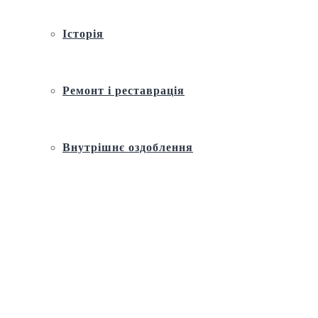
Історія
Ремонт і реставрація
Внутрішнє оздоблення
Архітектура
Православний церковний календар
Молитва