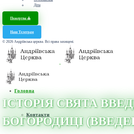
Діти
Пожертва ⛪️
Наш Телеграм
© 2026 Андріївська церква. Всі права захищені.
Головна
ІСТОРІЯ СВЯТА ВВЕ
Контакти
БОГОРОДИЦІ (ВВЕДЕ