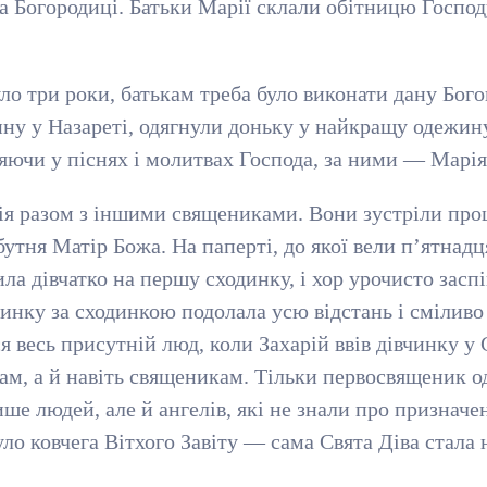
два Богородиці. Батьки Марії склали обітницю Госпо
ло три роки, батькам треба було виконати дану Богов
ну у Назареті, одягнули доньку у найкращу одежину
ляючи у піснях і молитвах Господа, за ними — Марія
ія разом з іншими священиками. Вони зустріли про
бутня Матір Божа. На паперті, до якої вели п’ятнад
ла дівчатко на першу сходинку, і хор урочисто заспі
нку за сходинкою подолала усю відстань і сміливо
я весь присутній люд, коли Захарій ввів дівчинку 
ам, а й навіть священикам. Тільки первосвященик од
ше людей, але й ангелів, які не знали про призначе
уло ковчега Вітхого Завіту — сама Свята Діва стал