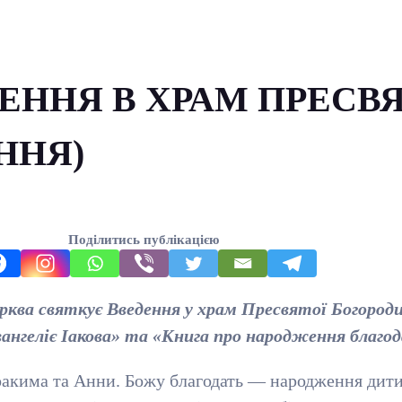
ДЕННЯ В ХРАМ ПРЕСВ
ННЯ)
Поділитись публікацією
рква святкує Введення у храм Пресвятої Богородиц
ангеліє Іакова» та «Книга про народження благод
 Іоакима та Анни. Божу благодать — народження ди