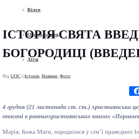
Відео
ІСТОРІЯ СВЯТА ВВЕ
Оголошення
БОГОРОДИЦІ (ВВЕДЕ
Діти
Від
UOC
із
Історія
,
Новини
,
Фото
4 грудня (21 листопада ст. ст.) християнська це
описані в ранньохристиянських книгах «Першоєв
Марія, Божа Мати, народилася у сім’ї праведних