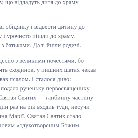
ду, що віддадуть дитя до храму
і обіцянку і відвести дитину до
 і урочисто пішли до храму.
 з батьками. Далі йшли родичі.
цесію з великими почестями, бо
цять сходинок, у пишних шатах чекав
вав псалом. І сталося диво:
 подала рученьку первосвященику.
у Святая Святих — глибинну частину
ин раз на рік входив туди, несучи
ння Марії. Святая Святих стало
а новим «одухотвореним Божим