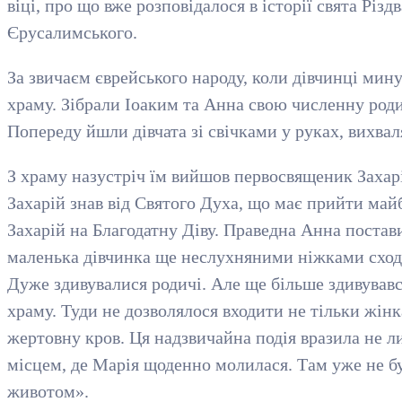
віці, про що вже розповідалося в історії свята Різ
Єрусалимського.
За звичаєм єврейського народу, коли дівчинці мину
храму. Зібрали Іоаким та Анна свою численну роди
Попереду йшли дівчата зі свічками у руках, вихва
З храму назустріч їм вийшов первосвященик Захар
Захарій знав від Святого Духа, що має прийти май
Захарій на Благодатну Діву. Праведна Анна постави
маленька дівчинка ще неслухняними ніжками сходи
Дуже здивувалися родичі. Але ще більше здивувавс
храму. Туди не дозволялося входити не тільки жінк
жертовну кров. Ця надзвичайна подія вразила не ли
місцем, де Марія щоденно молилася. Там уже не б
животом».