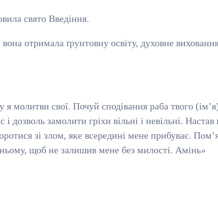
овила свято Введіння.
 вона отримала ґрунтовну освіту, духовне виховання
у я молитви свої. Почуй сподівання раба твого (ім’я)
 і дозволь замолити гріхи вільні і невільні. Настав
боротися зі злом, яке всередині мене прибуває. Пом
ньому, щоб не залишив мене без милості. Амінь»