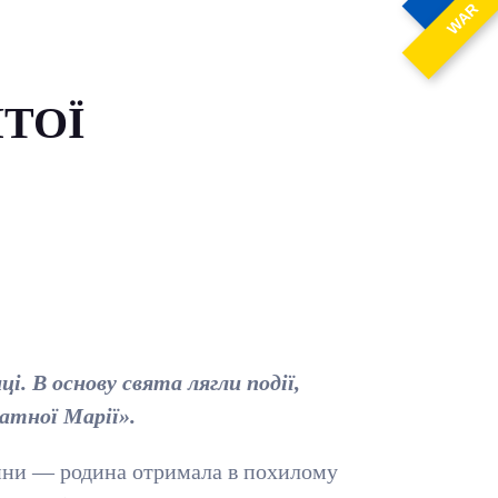
WAR
ЯТОЇ
і. В основу свята лягли події,
атної Марії».
тини — родина отримала в похилому