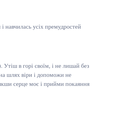
 і навчилась усіх премудростей
. Утіш в горі своїм, і не лишай без
 на шлях віри і допоможи не
’якши серце моє і прийми покаяння