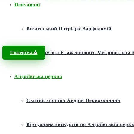
Популярні
Головна
/
Новини
/
Історія
/
Історія
/
ІСТОРІЯ СВЯТА ВВЕДЕННЯ
Вселенський Патріарх Варфоломій
Пожертва ⛪️
Фонд пам’яті Блаженнішого Митрополит
Андріївська церква
Святий апостол Андрій Первозванний
Віртуальна екскурсія по Андріївській церкв