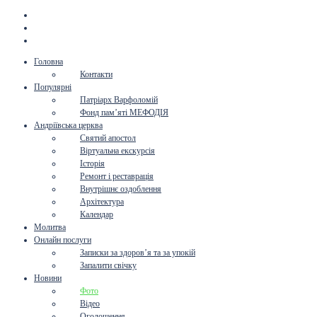
Головна
Контакти
Популярні
Патріарх Варфоломій
Фонд пам’яті МЕФОДІЯ
Андріївська церква
Святий апостол
Віртуальна екскурсія
Історія
Ремонт і реставрація
Внутрішнє оздоблення
Архітектура
Календар
Молитва
Онлайн послуги
Записки за здоров’я та за упокій
Запалити свічку
Новини
Фото
Відео
Оголошення