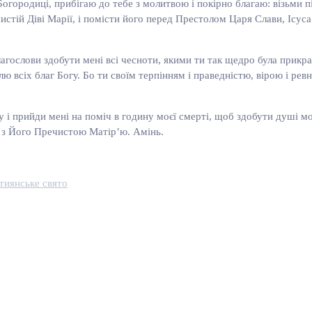
огородиці, прибігаю до тебе з молитвою і покірно благаю: візьми п
чистій Діві Марії, і помісти його перед Престолом Царя Слави, Ісус
лагослови здобути мені всі чесноти, якими ти так щедро була прикр
лю всіх благ Богу. Бо ти своїм терпінням і праведністю, вірою і ре
ту і прийди мені на поміч в годину моєї смерті, щоб здобути душі м
а з Його Пречистою Матір’ю. Амінь.
тиянське свято