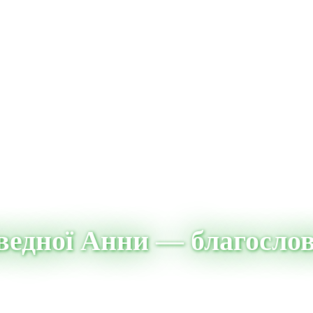
аведної Анни — благослов