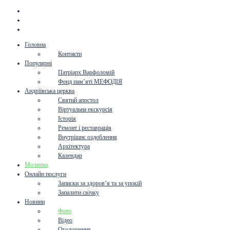
Головна
Контакти
Популярні
Патріарх Варфоломій
Фонд пам’яті МЕФОДІЯ
Андріївська церква
Святий апостол
Віртуальна екскурсія
Історія
Ремонт і реставрація
Внутрішнє оздоблення
Архітектура
Календар
Молитва
Онлайн послуги
Записки за здоров’я та за упокій
Запалити свічку
Новини
Фото
Відео
Оголошення