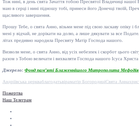
Тож нині, в день свята Зачаття тобою Пресвятої Владичиці нашої Б
маю в серці і нині підношу тобі, принеси його Донечці твоїй, Пре
щасливого завершення.
Прошу Тебе, о свята Анно, візьми мене під свою ласкаву опіку і б
мені у відчай, не дорікати на долю, а лише дякувати за все Подате
літах предивно народила Пресвяту Матір Господа нашого.
Визволи мене, о свята Анно, від усіх небезпек і скорбот цього сві
разом з Тобою величати і вихваляти Господа нашого Ісуса Христ
Джерело:
Фонд пам’яті Блаженнішого Митрополита Мефодія
Андріївська церква
благодать
віра
матір Богородиці
Свята Анна
хрис
Пожертва
Наш Телеграм