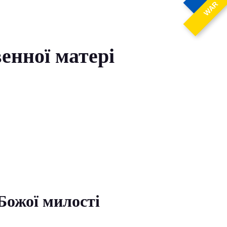
WAR
енної матері
Божої милості