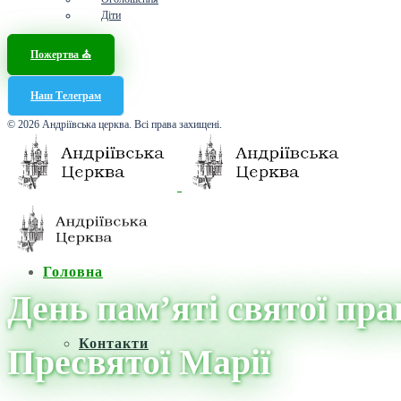
Діти
Пожертва ⛪️
Наш Телеграм
© 2026 Андріївська церква. Всі права захищені.
Головна
День пам’яті святої пр
Контакти
Пресвятої Марії