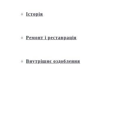
Історія
Ремонт і реставрація
Внутрішнє оздоблення
Архітектура
Православний церковний календар
Молитва