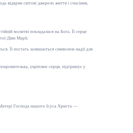
ь відкрив світові джерело життя і спасіння,
ійній молитві покладалася на Бога. Її серце
тої Діви Марії.
ся. Її постать залишається символом надії для
 покровителька, укріплює серця, підтримує у
, Матері Господа нашого Ісуса Христа —