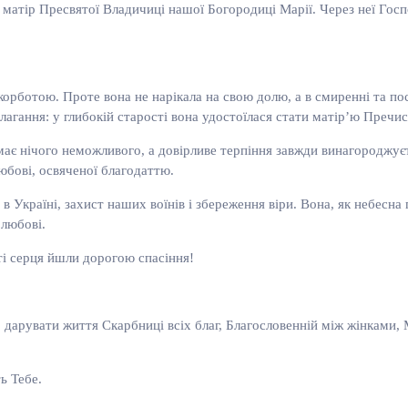
тір Пресвятої Владичиці нашої Богородиці Марії. Через неї Господ
орботою. Проте вона не нарікала на свою долю, а в смиренні та пост
лагання: у глибокій старості вона удостоїлася стати матір’ю Пречис
ає нічого неможливого, а довірливе терпіння завжди винагороджуєть
юбові, освяченої благодаттю.
в Україні, захист наших воїнів і збереження віри. Вона, як небесна
 любові.
ті серця йшли дорогою спасіння!
: дарувати життя Скарбниці всіх благ, Благословенній між жінками
ь Тебе.