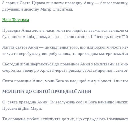
8 серпня Свята Церква вшановує праведну Анну — благословенну ма
дарувавши людству Матір Спасителя.
Наш Телеграм
Праведна Анна жила в часи, коли неплідність вважалася великою ск
було чистим і відданим, а віра — непохитною. І Господь почув її б
Життя святої Анни — це свідчення того, що для Божої милості нем
тих, хто перебуває у випробуваннях, та прикладом материнської л
Сьогодні вірні звертаються до праведної Анни з молитвами за мир 
скорботах і веде до Христа через приклад своєї смиренної і святої
Свята праведна Анно, моли Бога за нас, щоб ми у вірності і чисто
МОЛИТВА ДО СВЯТОЇ ПРАВЕДНОЇ АННИ
О, свята праведна Анно! Ти заслужила собі у Бога найвищої ласки
Пресвятій Діві Марії.
Ти сповнена любові і співчуття до тих, що страждають і закликают