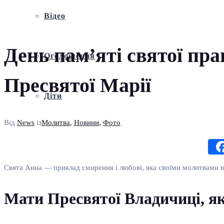
Відео
День пам’яті святої пр
Оголошення
Пресвятої Марії
Діти
Від
News
із
Молитва
,
Новини
,
Фото
Свята Анна — приклад смирення і любові, яка своїми молитвами ві
Мати Пресвятої Владичиці, як