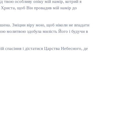
ід твою особливу опіку мій намір, котрий я
а Христа, щоб Він провадив мій намір до
ашена. Зміцни віру мою, щоб ніколи не впадати
вною молитвою здобула милість Його і будучи в
оїй спасіння і дістатися Царства Небесного, де