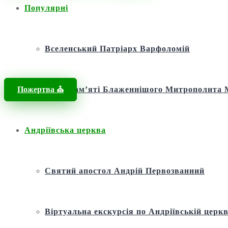
Популярні
Головна
/
Новини
/
Молитва
/
День пам’яті святої праведної Анни 
Вселенський Патріарх Варфоломій
Пожертва ⛪️
Фонд пам’яті Блаженнішого Митрополит
Андріївська церква
Святий апостол Андрій Первозванний
Віртуальна екскурсія по Андріївській церкв