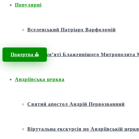
Популярні
Вселенський Патріарх Варфоломій
Пожертва ⛪️
Фонд пам’яті Блаженнішого Митрополит
Андріївська церква
Святий апостол Андрій Первозванний
Віртуальна екскурсія по Андріївській церкв