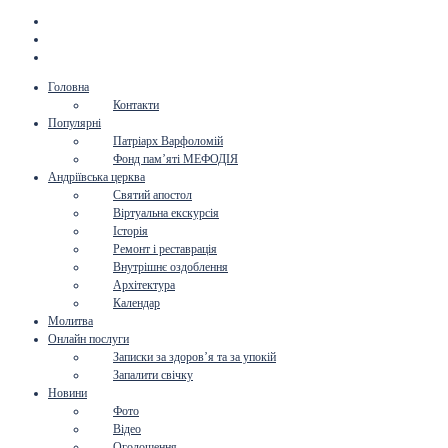
Головна
Контакти
Популярні
Патріарх Варфоломій
Фонд пам’яті МЕФОДІЯ
Андріївська церква
Святий апостол
Віртуальна екскурсія
Історія
Ремонт і реставрація
Внутрішнє оздоблення
Архітектура
Календар
Молитва
Онлайн послуги
Записки за здоров’я та за упокій
Запалити свічку
Новини
Фото
Відео
Оголошення