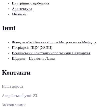
Внутрішнє оздоблення
Архітектура
Молитви
Інші
Фонд пам’яті Блаженнішого Митрополита Мефодія
Патріархія ПЦУ (УАПЦ)
Вселенський Константинопольський Патріархат
Щедрик – Церковна Лавка
Контакти
Наша адреса
Андріївський узвіз 23
Зв’язок з нами