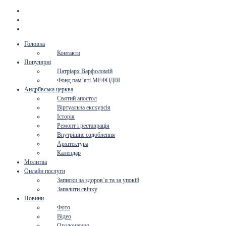
Головна
Контакти
Популярні
Патріарх Варфоломій
Фонд пам’яті МЕФОДІЯ
Андріївська церква
Святий апостол
Віртуальна екскурсія
Історія
Ремонт і реставрація
Внутрішнє оздоблення
Архітектура
Календар
Молитва
Онлайн послуги
Записки за здоров’я та за упокій
Запалити свічку
Новини
Фото
Відео
Оголошення