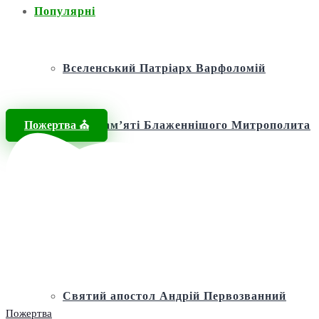
Популярні
Вселенський Патріарх Варфоломій
Пожертва ⛪️
Фонд пам’яті Блаженнішого Митрополита
МЕФОДІЯ
Андріївська церква
Святий апостол Андрій Первозванний
Пожертва