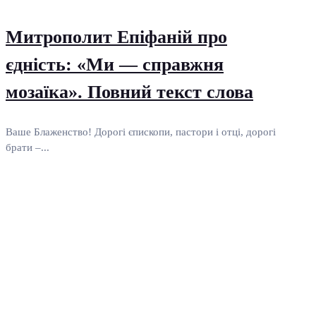
Митрополит Епіфаній про
єдність: «Ми — справжня
мозаїка». Повний текст слова
Ваше Блаженство! Дорогі єпископи, пастори і отці, дорогі
брати –...