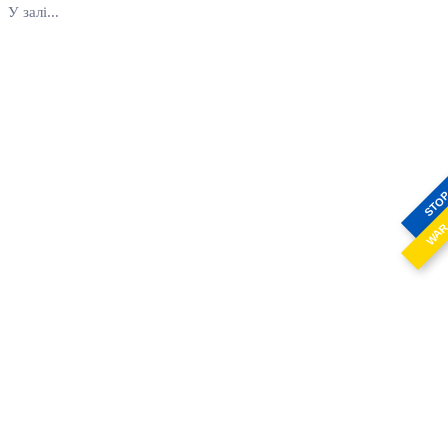
У залі...
STO
WA