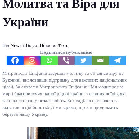
Молитва та Віра для
України
Від
News
із
Відео
,
Новини
,
Фото
Поділитись публікацією
Митрополит Епіфаній звершив молитву та об’єднав віру на
Буковині, висловивши підтримку для важливих національних
цілей. За словами Митрополита Епіфанія: “Ми молимося за
мир і благополуччя нашої рідної країни, за наших воїнів, які
захищають нашу незалежність. Бог наділив нас силою та
відвагою в цій боротьбі, і ми віримо, що він продовжить
берегти нашу Україну.”