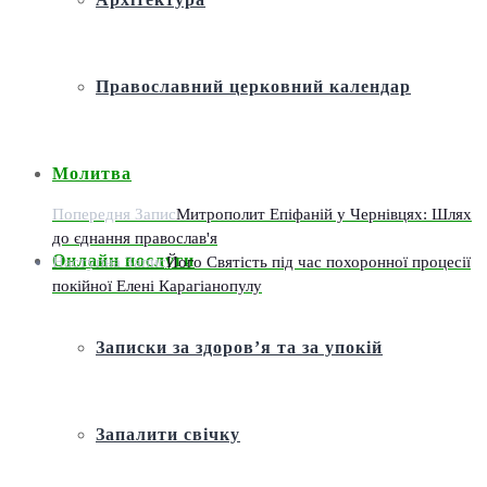
Православний церковний календар
Молитва
Попередня Запис
Митрополит Епіфаній у Чернівцях: Шлях
до єднання православ'я
Онлайн послуги
Наступна Запис
Його Святість під час похоронної процесії
покійної Елені Карагіанопулу
Записки за здоров’я та за упокій
Запалити свічку