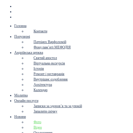
Головна
Контакти
Популярні
Патріарх Варфоломій
Фонд пам’яті МЕФОДІЯ
Андріївська церква
Святий апостол
Віртуальна екскурсія
Історія
Ремонт і реставрація
Внутрішнє оздоблення
Архітектура
Календар
Молитва
Онлайн послуги
Записки за здоров’я та за упокій
Запалити свічку
Новини
Фото
Відео
Оголошення