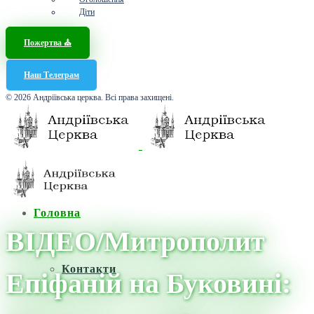
Діти
Пожертва ⛪️
Наш Телеграм
© 2026 Андріївська церква. Всі права захищені.
Головна
ВІДЕО/Митрополит
Контакти
Епіфаній на Буковині: