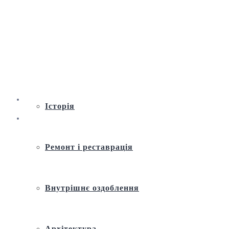
Віртуальна екскурсія по Андріївській
церкві
Історія
Ремонт і реставрація
Внутрішнє оздоблення
Архітектура