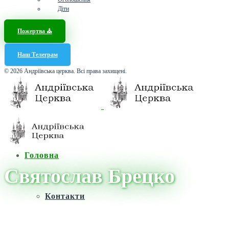
Діти
Пожертва ⛪️
Наш Телеграм
© 2026 Андріївська церква. Всі права захищені.
Головна
Святослав Брецко
Контакти
Головна
/
Новини
/
Святослав Брецко