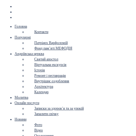
Головна
Контакти
Популярні
Патріарх Варфоломій
Фонд пам’яті МЕФОДІЯ
Андріївська церква
Святий апостол
Віртуальна екскурсія
Історія
Ремонт і реставрація
Внутрішнє оздоблення
Архітектура
Календар
Молитва
Онлайн послуги
Записки за здоров’я та за упокій
Запалити свічку
Новини
Фото
Відео
Оголошення