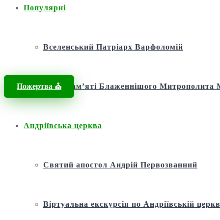
Популярні
Вселенський Патріарх Варфоломій
Пожертва ⛪️
Фонд пам’яті Блаженнішого Митрополит
Андріївська церква
Святий апостол Андрій Первозванний
Віртуальна екскурсія по Андріївській церкв