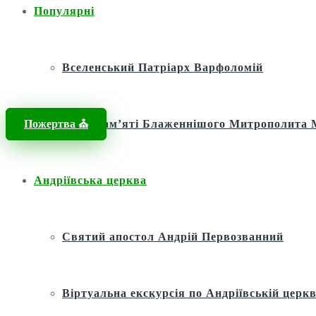
Популярні
Вселенський Патріарх Варфоломій
Пожертва ⛪️
Фонд пам’яті Блаженнішого Митрополит
Андріївська церква
Святий апостол Андрій Первозванний
Віртуальна екскурсія по Андріївській церкв