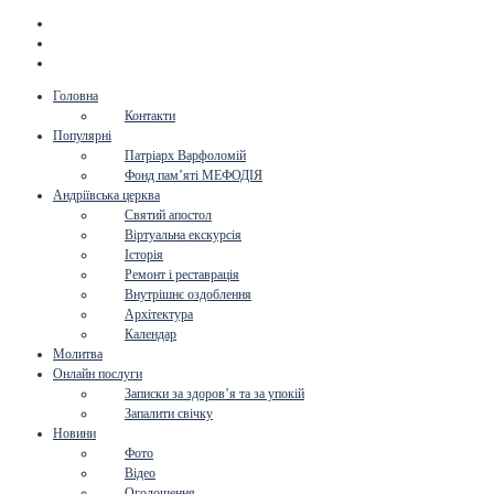
Головна
Контакти
Популярні
Патріарх Варфоломій
Фонд пам’яті МЕФОДІЯ
Андріївська церква
Святий апостол
Віртуальна екскурсія
Історія
Ремонт і реставрація
Внутрішнє оздоблення
Архітектура
Календар
Молитва
Онлайн послуги
Записки за здоров’я та за упокій
Запалити свічку
Новини
Фото
Відео
Оголошення